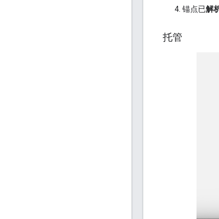
锚点已
解
托管