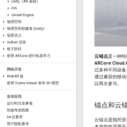
Unity（AR 基础）
i
OS
Unreal Engine
地理空间
地理空间创建者 (Unity)
场景语义
Vulkan 渲染
电子防抖
云锚点
是一种特
使用 ARCore 进行机器学习
ARCore Cloud
过多种不同设备长
网络开发
通过兼容的移动设
Web
XR 版
以再次参与。
使用 Scene Viewer 发布 3D 模型
发布应用
锚点和云
运行时注意事项
性能考虑因素
64 位要求
云锚点是指托
用户隐私要求
本准则也适用于