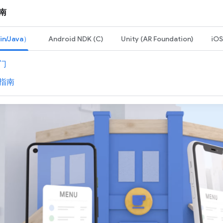
南
in/Java）
Android NDK (C)
Unity (AR Foundation)
iOS
门
指南