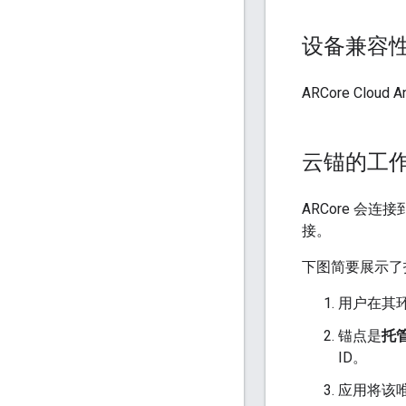
设备兼容
ARCore Cloud 
云锚的工
ARCore 会连接
接。
下图简要展示了
用户在其
锚点是
托
ID。
应用将该唯