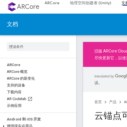
ARCore
地理空间创建者 (Unity)
文
ARCore
文档
旧版
ARCore Clou
尽快
更新它
，以使
ARCore
ARCore 概览
ARCore 的新变化
误。
支持的设备
下载内容
AR Codelab
首页
产品
A
示例应用
云锚点可
Android 和 i
OS 开发
增强现实必需品