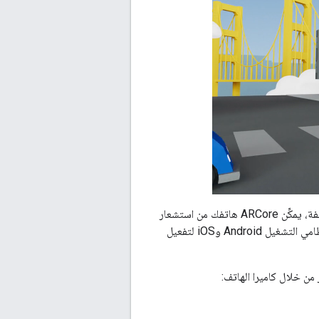
ARCore هو منصة Google لإنشاء تجارب الواقع المعزّز. وباستخدام واجهات برمجة تطبيقات مختلفة، يمكِّن ARCore هاتفك من استشعار
البيئة المحيطة به وفهم العالم والتفاعل مع المعلومات. تتوفر بعض واجهات برمجة التطبيقات على نظامي التشغيل Android وiOS لتفعيل