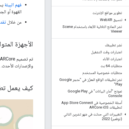
فهم البيئة
يسم
القهوة أو الجد
تطوير مواقع الإنترنت
تنسيق Web
XR
من خلال
تقدي
نشر النماذج الثلاثية الأبعاد باستخدام Scene
Viewer
الأجهزة المتوا
نشر تطبيقك
اعتبارات وقت التشغيل
اعتبارات الأداء
والإصدارات الأحدث. ت
متطلبات 64 بت
متطلبات خصوصية المستخدم
نشر تطبيقات الواقع المعزّز في "متجر Google
Play"
كيف يعمل تطبيق re
نموذج "أمان البيانات" في Google Play
Console
أسئلة الخصوصية في App Store Connect
لتطبيقات ARCore i
OS
التغييرات التي حدثت في شهر تشرين الثاني
(نوفمبر) 2022