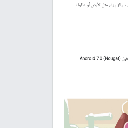
 والزاوية، مثل الأرض أو طاولة
تم تصميم ARCore للعمل على مجموعة واسعة من هواتف Android المؤهلة التي تعمل بنظام التشغيل Android 7.0 (Nougat)