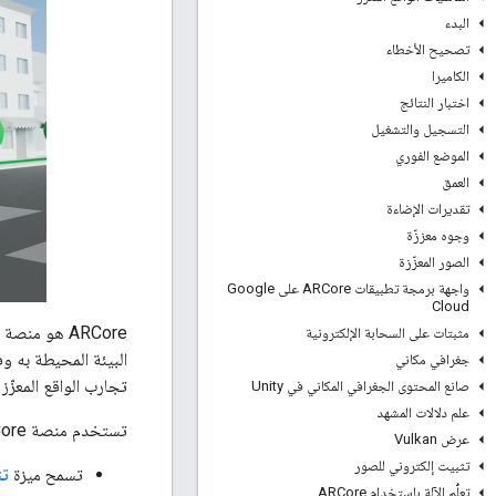
البدء
تصحيح الأخطاء
الكاميرا
اختبار النتائج
التسجيل والتشغيل
الموضع الفوري
العمق
تقديرات الإضاءة
وجوه معززّة
الصور المعزّزة
واجهة برمجة تطبيقات ARCore على Google
Cloud
مثبتات على السحابة الإلكترونية
جغرافي مكاني
تجارب الواقع المعزّز 
صانع المحتوى الجغرافي المكاني في Unity
علم دلالات المشهد
تستخدم منصة ARCore ثلاث قدرات أساسية لدمج المحتوى الافتراضي مع العالم الواقعي كما يظهر من خلال كاميرا الهاتف:
عرض Vulkan
تثبيت إلكتروني للصور
تسمح ميزة
تت
تعلُّم الآلة باستخدام ARCore