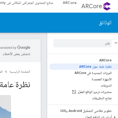
ARCore
صانع المحتوى الجغرافي المكاني في Unity
ARCore
الوثائق
تتضمّن بعض الأخطاء.
ARCore
نظرة عامة حول ARCore
الصفحة الرئيسية
ال
الميزات الجديدة في ARCore
الأجهزة المعتمدة
نظرة عامة على ARCore وبيئات ال
التنزيلات
مختبرات ترميز الواقع المعزّز
نماذج التطبيقات
تطوير نظامي التشغيل Android وi
OS
أساسيات الواقع المعزّز