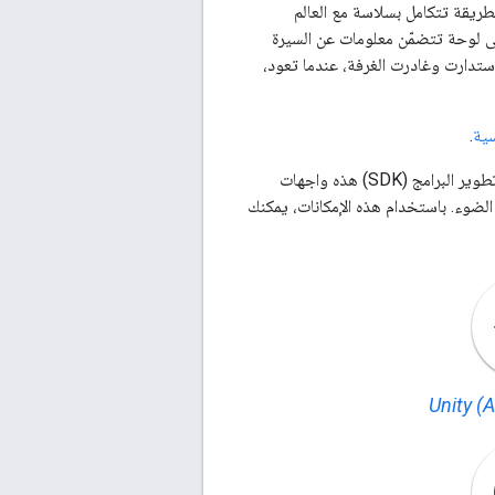
أخرى بطريقة تتكامل بسلاسة مع العالم
ى لوحة تتضمّن معلومات عن السيرة
استدارت وغادرت الغرفة، عندما تعود،
سية
.
توفر منصة ARCore حِزم تطوير البرامج (SDK) للعديد من بيئات التطوير الأكثر شيوعًا. توفّر حزم تطوير البرامج (SDK) هذه واجهات
 الضوء. باستخدام هذه الإمكانات، يمكنك
Unity (