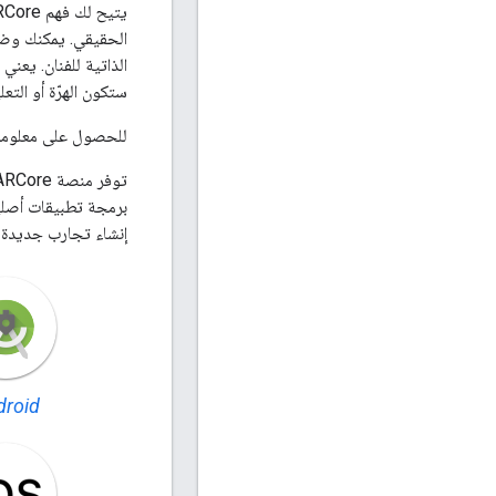
الحقيقي. يمكنك وضع
الذاتية للفنان. يعن
ستكون الهرّة أو الت
للحصول على معلومات مفصّلة أ
برمجة تطبيقات أصلية 
إنشاء تجارب جديدة تم
droid