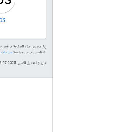
iOS
إنّ محتوى هذه الصفحة مرخّص 
التفاصيل، يُرجى مراجعة
سياسات موقع elopers
تاريخ التعديل الأخير: 2025-07-26 (حسب التوقيت العالمي المتفَّق عليه)
الربط
مدونة Google Developers
The Keyword
جيت هب
Twitter