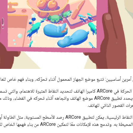
تستخدم تقنية تتبع الحركة في ARCore كاميرا الهاتف لتحديد النقاط المثيرة للاهت
النقاط بمرور الوقت. يحدد تطبيق ARCore موضع الهاتف واتجاهه أثناء تحركه في 
ات القصور الذاتي للهاتف.
بالإضافة إلى تحديد النقاط الرئيسية، يمكن لتطبيق ARCore رصد الأسط
دمج هذه الإمكانات معًا لتمكين ARCore من بناء فهمها الخاص للعالم من حولها.