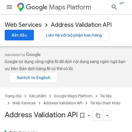
Maps Platform
Web Services
Address Validation API
Bắt đầu
Liên hệ với bộ phận bán hàng
Google sử dụng công nghệ AI để dịch nội dung sang ngôn ngữ bạn
ưu tiên. Bản dịch bằng AI có thể có lỗi.
Trang chủ
Sản phẩm
Google Maps Platform
Tài liệu
Web Services
Address Validation API
Tài liệu tham khảo
Address Validation API
bookmark_border