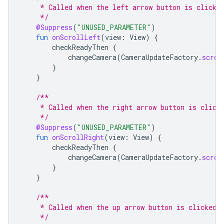
     * Called when the left arrow button is clicke
     */
@Suppress
(
"UNUSED_PARAMETER"
)
fun
onScrollLeft
(
view
:
View
)
{
checkReadyThen
{
changeCamera
(
CameraUpdateFactory
.
scrol
}
}
/**
     * Called when the right arrow button is click
     */
@Suppress
(
"UNUSED_PARAMETER"
)
fun
onScrollRight
(
view
:
View
)
{
checkReadyThen
{
changeCamera
(
CameraUpdateFactory
.
scrol
}
}
/**
     * Called when the up arrow button is clicked.
     */