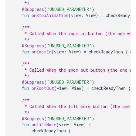
     */
@Suppress
(
"UNUSED_PARAMETER"
)
fun
onStopAnimation
(
view
:
View
)
=
checkReadyTh
/**
     * Called when the zoom in button (the one wit
     */
@Suppress
(
"UNUSED_PARAMETER"
)
fun
onZoomIn
(
view
:
View
)
=
checkReadyThen
{
ch
/**
     * Called when the zoom out button (the one wi
     */
@Suppress
(
"UNUSED_PARAMETER"
)
fun
onZoomOut
(
view
:
View
)
=
checkReadyThen
{
c
/**
     * Called when the tilt more button (the one w
     */
@Suppress
(
"UNUSED_PARAMETER"
)
fun
onTiltMore
(
view
:
View
)
{
checkReadyThen
{