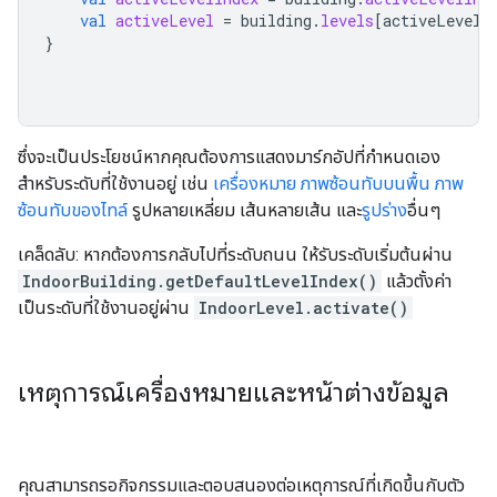
val
activeLevel
=
building
.
levels
[
activeLevelI
}
ซึ่งจะเป็นประโยชน์หากคุณต้องการแสดงมาร์กอัปที่กำหนดเอง
สำหรับระดับที่ใช้งานอยู่ เช่น
เครื่องหมาย
ภาพซ้อนทับบนพื้น
ภาพ
ซ้อนทับของไทล์
รูปหลายเหลี่ยม เส้นหลายเส้น และ
รูปร่าง
อื่นๆ
เคล็ดลับ: หากต้องการกลับไปที่ระดับถนน ให้รับระดับเริ่มต้นผ่าน
IndoorBuilding.getDefaultLevelIndex()
แล้วตั้งค่า
เป็นระดับที่ใช้งานอยู่ผ่าน
IndoorLevel.activate()
เหตุการณ์เครื่องหมายและหน้าต่างข้อมูล
คุณสามารถรอกิจกรรมและตอบสนองต่อเหตุการณ์ที่เกิดขึ้นกับตัว