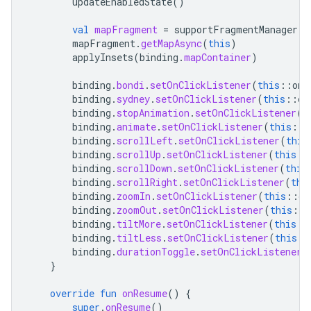
updateEnabledState
()
val
mapFragment
=
supportFragmentManager
.
f
mapFragment
.
getMapAsync
(
this
)
applyInsets
(
binding
.
mapContainer
)
binding
.
bondi
.
setOnClickListener
(
this
::
onG
binding
.
sydney
.
setOnClickListener
(
this
::
on
binding
.
stopAnimation
.
setOnClickListener
(
t
binding
.
animate
.
setOnClickListener
(
this
::
o
binding
.
scrollLeft
.
setOnClickListener
(
this
binding
.
scrollUp
.
setOnClickListener
(
this
::
binding
.
scrollDown
.
setOnClickListener
(
this
binding
.
scrollRight
.
setOnClickListener
(
thi
binding
.
zoomIn
.
setOnClickListener
(
this
::
on
binding
.
zoomOut
.
setOnClickListener
(
this
::
o
binding
.
tiltMore
.
setOnClickListener
(
this
::
binding
.
tiltLess
.
setOnClickListener
(
this
::
binding
.
durationToggle
.
setOnClickListener
(
}
override
fun
onResume
()
{
super
.
onResume
()