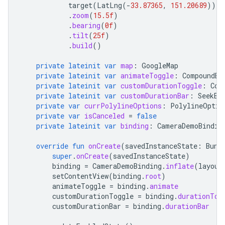
target
(
LatLng
(
-
33.87365
,
151.20689
))
.
zoom
(
15.5f
)
.
bearing
(
0f
)
.
tilt
(
25f
)
.
build
()
private
lateinit
var
map
:
GoogleMap
private
lateinit
var
animateToggle
:
CompoundBu
private
lateinit
var
customDurationToggle
:
Com
private
lateinit
var
customDurationBar
:
SeekBa
private
var
currPolylineOptions
:
PolylineOptio
private
var
isCanceled
=
false
private
lateinit
var
binding
:
CameraDemoBindin
override
fun
onCreate
(
savedInstanceState
:
Bund
super
.
onCreate
(
savedInstanceState
)
binding
=
CameraDemoBinding
.
inflate
(
layout
setContentView
(
binding
.
root
)
animateToggle
=
binding
.
animate
customDurationToggle
=
binding
.
durationTog
customDurationBar
=
binding
.
durationBar