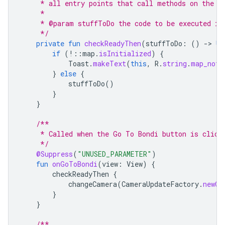
     * all entry points that call methods on the G
     *
     * @param stuffToDo the code to be executed if
     */
private
fun
checkReadyThen
(
stuffToDo
:
()
-
>
Un
if
(
!::
map
.
isInitialized
)
{
Toast
.
makeText
(
this
,
R
.
string
.
map_not_
}
else
{
stuffToDo
()
}
}
/**
     * Called when the Go To Bondi button is click
     */
@Suppress
(
"UNUSED_PARAMETER"
)
fun
onGoToBondi
(
view
:
View
)
{
checkReadyThen
{
changeCamera
(
CameraUpdateFactory
.
newCa
}
}
/**