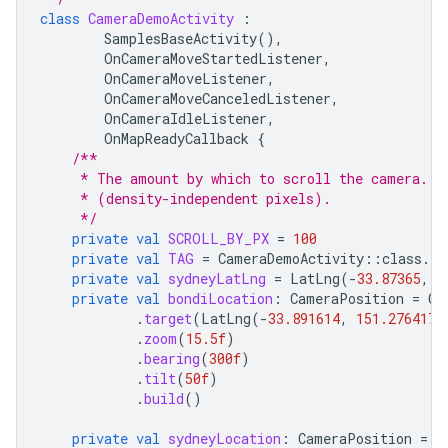
class
CameraDemoActivity
:
SamplesBaseActivity
(),
OnCameraMoveStartedListener
,
OnCameraMoveListener
,
OnCameraMoveCanceledListener
,
OnCameraIdleListener
,
OnMapReadyCallback
{
/**
     * The amount by which to scroll the camera. N
     * (density-independent pixels).
     */
private
val
SCROLL_BY_PX
=
100
private
val
TAG
=
CameraDemoActivity
::
class
.
ja
private
val
sydneyLatLng
=
LatLng
(
-
33.87365
,
1
private
val
bondiLocation
:
CameraPosition
=
Ca
.
target
(
LatLng
(
-
33.891614
,
151.276417
)
.
zoom
(
15.5f
)
.
bearing
(
300f
)
.
tilt
(
50f
)
.
build
()
private
val
sydneyLocation
:
CameraPosition
=
C