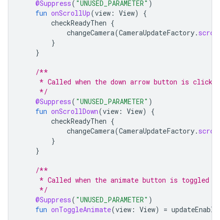
@Suppress
(
"UNUSED_PARAMETER"
)
fun
onScrollUp
(
view
:
View
)
{
checkReadyThen
{
changeCamera
(
CameraUpdateFactory
.
scrol
}
}
/**
     * Called when the down arrow button is clicke
     */
@Suppress
(
"UNUSED_PARAMETER"
)
fun
onScrollDown
(
view
:
View
)
{
checkReadyThen
{
changeCamera
(
CameraUpdateFactory
.
scrol
}
}
/**
     * Called when the animate button is toggled
     */
@Suppress
(
"UNUSED_PARAMETER"
)
fun
onToggleAnimate
(
view
:
View
)
=
updateEnable