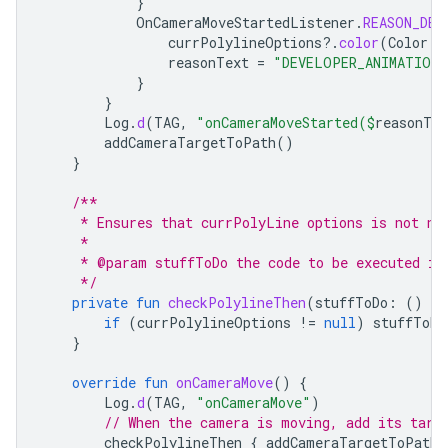
}
OnCameraMoveStartedListener
.
REASON_DEV
currPolylineOptions
?.
color
(
Color
.
G
reasonText
=
"DEVELOPER_ANIMATION"
}
}
Log
.
d
(
TAG
,
"onCameraMoveStarted(
$
reasonTex
addCameraTargetToPath
()
}
/**
     * Ensures that currPolyLine options is not nu
     *
     * @param stuffToDo the code to be executed if
     */
private
fun
checkPolylineThen
(
stuffToDo
:
()
-
>
if
(
currPolylineOptions
!=
null
)
stuffToDo
}
override
fun
onCameraMove
()
{
Log
.
d
(
TAG
,
"onCameraMove"
)
// When the camera is moving, add its targ
checkPolylineThen
{
addCameraTargetToPath
(