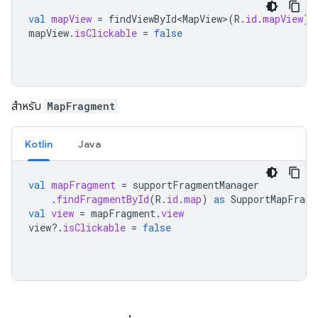
val
mapView
=
findViewById<MapView>
(
R
.
id
.
mapView
)
mapView
.
isClickable
=
false
สำหรับ
MapFragment
Kotlin
Java
val
mapFragment
=
supportFragmentManager
.
findFragmentById
(
R
.
id
.
map
)
as
SupportMapFragm
val
view
=
mapFragment
.
view
view
?.
isClickable
=
false