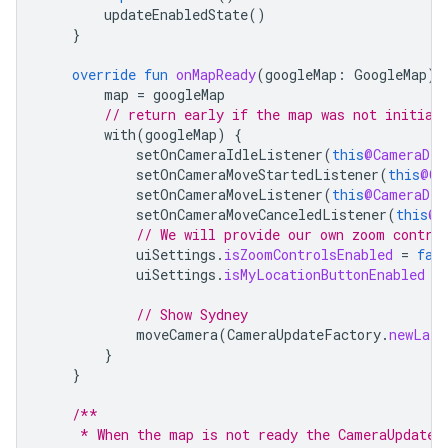
updateEnabledState
()
}
override
fun
onMapReady
(
googleMap
:
GoogleMap
)
map
=
googleMap
// return early if the map was not initial
with
(
googleMap
)
{
setOnCameraIdleListener
(
this
@CameraDem
setOnCameraMoveStartedListener
(
this
@Ca
setOnCameraMoveListener
(
this
@CameraDem
setOnCameraMoveCanceledListener
(
this
@C
// We will provide our own zoom contro
uiSettings
.
isZoomControlsEnabled
=
fal
uiSettings
.
isMyLocationButtonEnabled
=
// Show Sydney
moveCamera
(
CameraUpdateFactory
.
newLatL
}
}
/**
     * When the map is not ready the CameraUpdateF