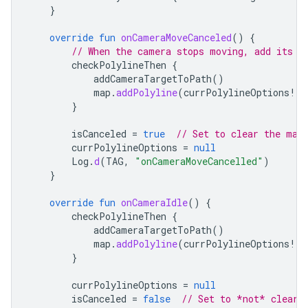
}
override
fun
onCameraMoveCanceled
()
{
// When the camera stops moving, add its t
checkPolylineThen
{
addCameraTargetToPath
()
map
.
addPolyline
(
currPolylineOptions
!!
)
}
isCanceled
=
true
// Set to clear the map
currPolylineOptions
=
null
Log
.
d
(
TAG
,
"onCameraMoveCancelled"
)
}
override
fun
onCameraIdle
()
{
checkPolylineThen
{
addCameraTargetToPath
()
map
.
addPolyline
(
currPolylineOptions
!!
)
}
currPolylineOptions
=
null
isCanceled
=
false
// Set to *not* clear 