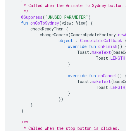
     * Called when the Animate To Sydney button is
     */
@Suppress
(
"UNUSED_PARAMETER"
)
fun
onGoToSydney
(
view
:
View
)
{
checkReadyThen
{
changeCamera
(
CameraUpdateFactory
.
newCa
object
:
CancelableCallback
{
override
fun
onFinish
()
{
Toast
.
makeText
(
baseCon
Toast
.
LENGTH_S
}
override
fun
onCancel
()
{
Toast
.
makeText
(
baseCon
Toast
.
LENGTH_S
}
})
}
}
/**
     * Called when the stop button is clicked.