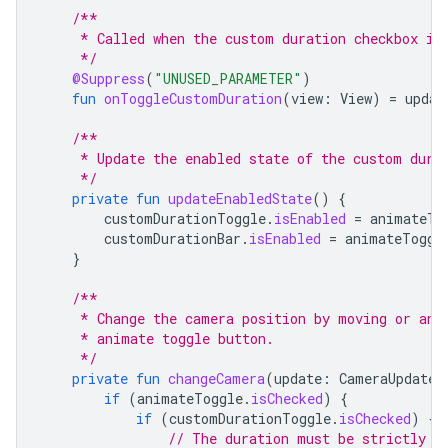
/**
     * Called when the custom duration checkbox is
     */
@Suppress
(
"UNUSED_PARAMETER"
)
fun
onToggleCustomDuration
(
view
:
View
)
=
updat
/**
     * Update the enabled state of the custom dura
     */
private
fun
updateEnabledState
()
{
customDurationToggle
.
isEnabled
=
animateTo
customDurationBar
.
isEnabled
=
animateToggl
}
/**
     * Change the camera position by moving or ani
     * animate toggle button.
     */
private
fun
changeCamera
(
update
:
CameraUpdate
,
if
(
animateToggle
.
isChecked
)
{
if
(
customDurationToggle
.
isChecked
)
{
// The duration must be strictly p