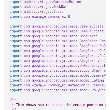
import
android.widget.CompoundButton
import
android.widget.SeekBar
import
android.widget.Toast
import
com.example.common_ui.R
import
com.google.android.gms.maps.CameraUpdate
import
com.google.android.gms.maps.CameraUpdateFac
import
com.google.android.gms.maps.GoogleMap
import
com.google.android.gms.maps.GoogleMap.Cance
import
com.google.android.gms.maps.GoogleMap.OnCam
import
com.google.android.gms.maps.GoogleMap.OnCam
import
com.google.android.gms.maps.GoogleMap.OnCam
import
com.google.android.gms.maps.GoogleMap.OnCam
import
com.google.android.gms.maps.OnMapReadyCallb
import
com.google.android.gms.maps.SupportMapFragm
import
com.google.android.gms.maps.model.CameraPos
import
com.google.android.gms.maps.model.LatLng
import
com.example.common_ui.databinding.CameraDem
import
com.google.android.gms.maps.model.PolylineO
/**
 * This shows how to change the camera position fo
 */