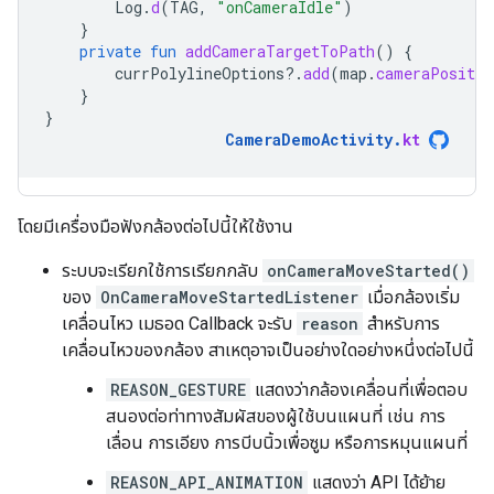
Log
.
d
(
TAG
,
"onCameraIdle"
)
}
private
fun
addCameraTargetToPath
()
{
currPolylineOptions
?.
add
(
map
.
cameraPositio
}
}
CameraDemoActivity
.
kt
โดยมีเครื่องมือฟังกล้องต่อไปนี้ให้ใช้งาน
ระบบจะเรียกใช้การเรียกกลับ
onCameraMoveStarted()
ของ
OnCameraMoveStartedListener
เมื่อกล้องเริ่ม
เคลื่อนไหว เมธอด Callback จะรับ
reason
สำหรับการ
เคลื่อนไหวของกล้อง สาเหตุอาจเป็นอย่างใดอย่างหนึ่งต่อไปนี้
REASON_GESTURE
แสดงว่ากล้องเคลื่อนที่เพื่อตอบ
สนองต่อท่าทางสัมผัสของผู้ใช้บนแผนที่ เช่น การ
เลื่อน การเอียง การบีบนิ้วเพื่อซูม หรือการหมุนแผนที่
REASON_API_ANIMATION
แสดงว่า API ได้ย้าย