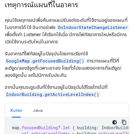
เหตุการณ์แผนที่ในอาคาร
คุณใช้เหตุการณ์เพื่อค้นหาและปรับแต่งระดับที่ใช้งานอยู่ของแผนที่
ในอาคารได้ ใช้ อินเทอร์เฟซ
OnIndoorStateChangeListener
เพื่อตั้งค่า Listener ให้เรียกใช้เมื่อ มีการโฟกัสอาคารใหม่หรือมีการ
เปิดใช้งานระดับใหม่ในอาคาร
รับอาคารที่โฟกัสอยู่ในปัจจุบันโดยการเรียกใช้
GoogleMap.getFocusedBuilding()
การวางแผนที่ไว้ที่
ละติจูด/ลองจิจูดที่เฉพาะเจาะจง โดยทั่วไปจะแสดงอาคารที่ละติจูด/
ลองจิจูดนั้น แต่ไม่มีการรับประกัน
จากนั้นคุณจะดูระดับที่ใช้งานอยู่ในปัจจุบันได้โดยโทรไปที่
IndoorBuilding.getActiveLevelIndex()
Kotlin
Java
map
.
focusedBuilding
?.
let
{
building
:
IndoorBuildin
val
activeLevelIndex
=
building
.
activeLevelInd