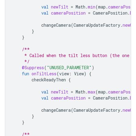
val
newTilt
=
Math
.
min
(
map
.
cameraPosit
val
cameraPosition
=
CameraPosition
.
Bu
changeCamera
(
CameraUpdateFactory
.
newCa
}
}
/**
     * Called when the tilt less button (the one w
     */
@Suppress
(
"UNUSED_PARAMETER"
)
fun
onTiltLess
(
view
:
View
)
{
checkReadyThen
{
val
newTilt
=
Math
.
max
(
map
.
cameraPosit
val
cameraPosition
=
CameraPosition
.
Bu
changeCamera
(
CameraUpdateFactory
.
newCa
}
}
/**