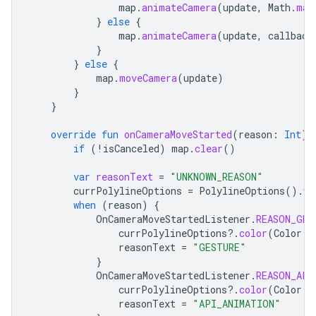
map
.
animateCamera
(
update
,
Math
.
max
}
else
{
map
.
animateCamera
(
update
,
callback
}
}
else
{
map
.
moveCamera
(
update
)
}
}
override
fun
onCameraMoveStarted
(
reason
:
Int
)
if
(
!
isCanceled
)
map
.
clear
()
var
reasonText
=
"UNKNOWN_REASON"
currPolylineOptions
=
PolylineOptions
().
wi
when
(
reason
)
{
OnCameraMoveStartedListener
.
REASON_GES
currPolylineOptions
?.
color
(
Color
.
B
reasonText
=
"GESTURE"
}
OnCameraMoveStartedListener
.
REASON_API
currPolylineOptions
?.
color
(
Color
.
R
reasonText
=
"API_ANIMATION"