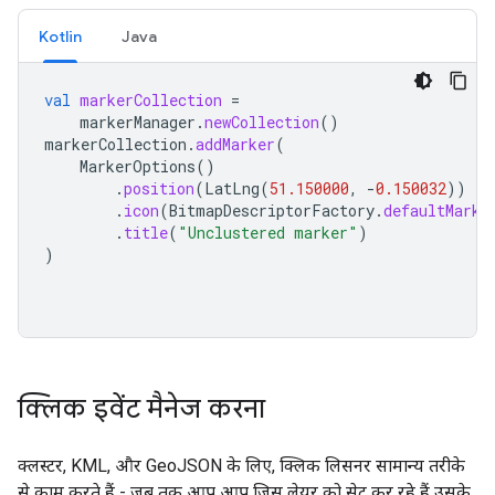
Kotlin
Java
val
markerCollection
=
markerManager
.
newCollection
()
markerCollection
.
addMarker
(
MarkerOptions
()
.
position
(
LatLng
(
51.150000
,
-
0.150032
))
.
icon
(
BitmapDescriptorFactory
.
defaultMarke
.
title
(
"Unclustered marker"
)
)
क्लिक इवेंट मैनेज करना
क्लस्टर, KML, और GeoJSON के लिए, क्लिक लिसनर सामान्य तरीके
से काम करते हैं - जब तक आप आप जिस लेयर को सेट कर रहे हैं उसके