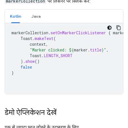
markerCollection
पर लिसनर पर क्लिक करें:
Kotlin
Java
markerCollection
.
setOnMarkerClickListener
{
marker
Toast
.
makeText
(
context
,
"Marker clicked: 
${
marker
.
title
}
"
,
Toast
.
LENGTH_SHORT
).
show
()
false
}
डेमो ऐप्लिकेशन देखें
एक से ज़्यादा परत जोड़ने के उदाहरण के लिए,