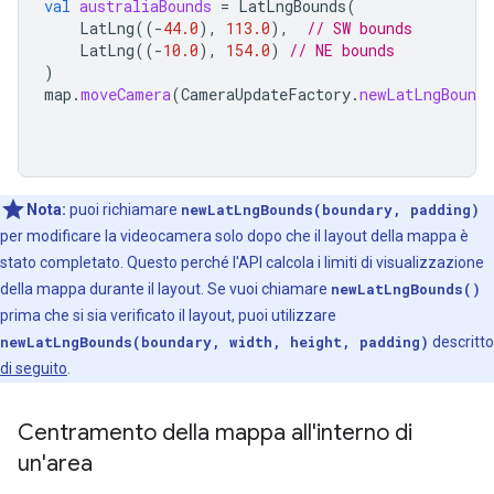
val
australiaBounds
=
LatLngBounds
(
LatLng
((
-
44.0
),
113.0
),
// SW bounds
LatLng
((
-
10.0
),
154.0
)
// NE bounds
)
map
.
moveCamera
(
CameraUpdateFactory
.
newLatLngBounds
Nota:
puoi richiamare
newLatLngBounds(boundary, padding)
per modificare la videocamera solo dopo che il layout della mappa è
stato completato. Questo perché l'API calcola i limiti di visualizzazione
della mappa durante il layout. Se vuoi chiamare
newLatLngBounds()
prima che si sia verificato il layout, puoi utilizzare
newLatLngBounds(boundary, width, height, padding)
descritto
di seguito
.
Centramento della mappa all'interno di
un'area