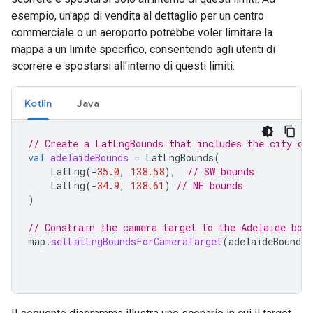
esempio, un'app di vendita al dettaglio per un centro
commerciale o un aeroporto potrebbe voler limitare la
mappa a un limite specifico, consentendo agli utenti di
scorrere e spostarsi all'interno di questi limiti.
Kotlin
Java
// Create a LatLngBounds that includes the city of
val
adelaideBounds
=
LatLngBounds
(
LatLng
(
-
35.0
,
138.58
),
// SW bounds
LatLng
(
-
34.9
,
138.61
)
// NE bounds
)
// Constrain the camera target to the Adelaide bou
map
.
setLatLngBoundsForCameraTarget
(
adelaideBounds
)