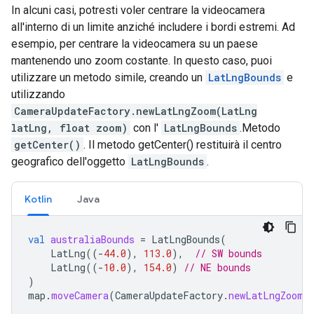
In alcuni casi, potresti voler centrare la videocamera
all'interno di un limite anziché includere i bordi estremi. Ad
esempio, per centrare la videocamera su un paese
mantenendo uno zoom costante. In questo caso, puoi
utilizzare un metodo simile, creando un
LatLngBounds
e
utilizzando
CameraUpdateFactory.newLatLngZoom(LatLng
latLng, float zoom)
con l'
LatLngBounds
.Metodo
getCenter()
. Il metodo getCenter() restituirà il centro
geografico dell'oggetto
LatLngBounds
.
Kotlin
Java
val
australiaBounds
=
LatLngBounds
(
LatLng
((
-
44.0
),
113.0
),
// SW bounds
LatLng
((
-
10.0
),
154.0
)
// NE bounds
)
map
.
moveCamera
(
CameraUpdateFactory
.
newLatLngZoom
(