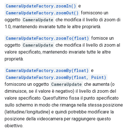
CameraUpdateFactory.zoomIn()
e
CameraUpdateFactory.zoomOut()
forniscono un
oggetto
CameraUpdate
che modifica il livello di zoom di
1.0, mantenendo invariate tutte le altre proprietà.
CameraUpdateFactory.zoomTo(float)
fornisce un
oggetto
CameraUpdate
che modifica il livello di zoom al
valore specificato, mantenendo invariate tutte le altre
proprietà.
CameraUpdateFactory.zoomBy(float)
e
CameraUpdateFactory.zoomBy(float, Point)
forniscono un oggetto
CameraUpdate
che aumenta (o
diminuisce, se il valore è negativo) il livello di zoom del
valore specificato. Quest'ultimo fissa il punto specificato
sullo schermo in modo che rimanga nella stessa posizione
(latitudine/longitudine) e quindi potrebbe modificare la
posizione della videocamera per raggiungere questo
obiettivo.