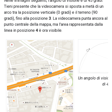
Nelle immagini seguenti, l'angolo di visione è di 45 gradi.
Tieni presente che la videocamera si sposta a metà di un
arco tra la posizione verticale (0 gradi) e il terreno (90
gradi), fino alla posizione
3
. La videocamera punta ancora al
punto centrale della mappa, ma l'area rappresentata dalla
linea in posizione
4
è ora visibile.
Un angolo di vision
di 45 