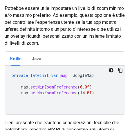
Potrebbe essere utile impostare un livello di zoom minimo
e/o massimo preferito. Ad esempio, questa opzione è utile
per controllare l'esperienza utente se la tua app mostra
un'area definita intorno a un punto d'interesse o se utilizzi
un overlay riquadri personalizzato con un insieme limitato
di livelli di zoom.
Kotlin
Java
private
lateinit
var
map
:
GoogleMap
map
.
setMinZoomPreference
(
6.0f
)
map
.
setMaxZoomPreference
(
14.0f
)
Tieni presente che esistono considerazioni tecniche che
potrebbero impedire all'API di consentire agli utenti di