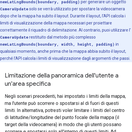
newLatLngBounds(boundary, padding)
per generare un oggetto
CameraUpdate
solo se verrà utilizzato per spostare la videocamera
dopo che la mappa ha subito il layout. Durante il layout, l'API calcola i
limiti di visualizzazione della mappa necessari per proiettare
correttamente il riquadro di delimitazione. Al contrario, puoi utilizzare l'
CameraUpdate
restituito dal metodo più complesso
newLatLngBounds(boundary, width, height, padding)
in
qualsiasi momento, anche prima che la mappa abbia subito il layout,
perché l'API calcola i limiti di visualizzazione dagli argomenti che passi.
Limitazione della panoramica dell'utente a
un'area specifica
Negli scenari precedenti, hai impostato i limiti della mappa,
ma l'utente può scorrere o spostarsi al di fuori di questi
limiti. In alternativa, potresti voler limitare i limiti del centro
di latitudine/longitudine del punto focale della mappa (il
target della videocamera) in modo che gli utenti possano
scorrere e spostarsi solo all'interno di questi limiti. Ad