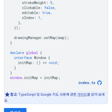
strokeWeight
:
5
,
clickable
:
false
,
editable
:
true
,
zIndex
:
1
,
},
});
drawingManager
.
setMap
(
map
);
}
declare
global
{
interface
Window
{
initMap
:
()
=
>
void
;
}
}
window
.
initMap
=
initMap
;
index
.
ts
참고:
TypeScript 및 Google 지도 사용에 관한
가이드
를 읽어 보세
요.