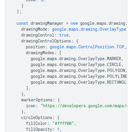
}
);
const
drawingManager
=
new
google
.
maps
.
drawing
.
D
drawingMode
:
google.maps.drawing.OverlayType.M
drawingControl
:
true
,
drawingControlOptions
:
{
position
:
google.maps.ControlPosition.TOP_CE
drawingModes
:
[
google
.
maps
.
drawing
.
OverlayType
.
MARKER
,
google
.
maps
.
drawing
.
OverlayType
.
CIRCLE
,
google
.
maps
.
drawing
.
OverlayType
.
POLYGON
,
google
.
maps
.
drawing
.
OverlayType
.
POLYLINE
,
google
.
maps
.
drawing
.
OverlayType
.
RECTANGLE
,
],
},
markerOptions
:
{
icon
:
"https://developers.google.com/maps/do
},
circleOptions
:
{
fillColor
:
"#ffff00"
,
fillOpacity
:
1
,