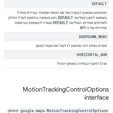
DEFAULT
השימוש באמצעי הבקרה של סוג המפה שמוגדר כברירת מחדל.
DEFAULT
כשמוצג לחצן השליטה
, הוא משתנה בהתאם לגודל החלון
DEFAULT
ולגורמים אחרים. השליטה
עשויה להשתנות בגרסאות
עתידיות של ה-API.
DROPDOWN
_
MENU
תפריט נפתח למי שחשוב לו לנצל את שטח המסך.
HORIZONTAL
_
BAR
סרגל לחצני הבחירה האופקי הרגיל.
Motion
Tracking
Control
Options
interface
MotionTrackingControlOptions
.
google.maps
ממשק