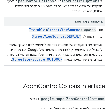
panControlOptions
zoomControlOptions
ב-
או ב-
, אמצעי
הבקרה של Street View יוצג כחלק מאמצעי הבקרה של הניווט.
אחרת, הוא יוצג בנפרד.
sources
optional
Iterable
<
StreetViewSource
>
סוג:
optional
StreetViewSource.DEFAULT
ברירת מחדל:
[
]
מציינת את המקורות של תמונות פנורמה לחיפוש. לדוגמה, כך אפשר
להגביל את החיפוש רק לפנורמות רשמיות של Google. אם מגדירים
כמה מקורות, המערכת תבדוק את החיתוך של המקורות האלה. הערה:
StreetViewSource.OUTDOOR
בשלב הזה אין תמיכה במקור
.
Zoom
Control
Options
interface
ZoomControlOptions
.
google.maps
ממשק
אפשרויות לעיבוד של אמצעי השליטה בזום.