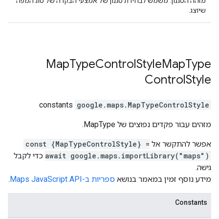
מזהה הסגנון. משמש לבחירת סגנון של אמצעי הבקרה של סוג המפה
שיוצג.
Map
Type
Control
Style
Map
Type
Control
Style
constants
google.maps
.
MapTypeControlStyle
מזהים עבור פקדים נפוצים של MapType.
אפשר להתקשר אל
const {MapTypeControlStyle} =
await google.maps.importLibrary("maps")
כדי לקבל
גישה.
מידע נוסף זמין במאמר בנושא
ספריות ב-Maps JavaScript API
.
Constants