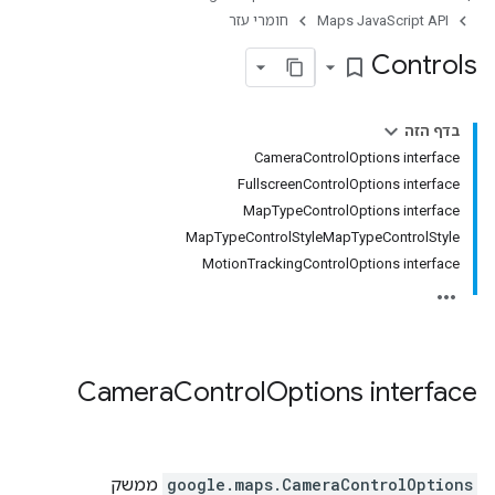
Maps JavaScript API
חומרי עזר
Controls
bookmark_border
בדף הזה
‫CameraControlOptions interface
‫FullscreenControlOptions interface
‫MapTypeControlOptions interface
MapTypeControlStyleMapTypeControlStyle
‫MotionTrackingControlOptions interface
Camera
Control
Options
interface
CameraControlOptions
.
google.maps
ממשק