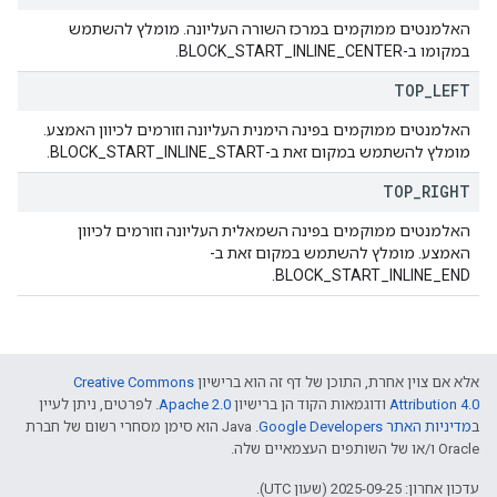
האלמנטים ממוקמים במרכז השורה העליונה. מומלץ להשתמש
במקומו ב-BLOCK_START_INLINE_CENTER.
TOP
_
LEFT
האלמנטים ממוקמים בפינה הימנית העליונה וזורמים לכיוון האמצע.
מומלץ להשתמש במקום זאת ב-BLOCK_START_INLINE_START.
TOP
_
RIGHT
האלמנטים ממוקמים בפינה השמאלית העליונה וזורמים לכיוון
האמצע. מומלץ להשתמש במקום זאת ב-
BLOCK_START_INLINE_END.
אלא אם צוין אחרת, התוכן של דף זה הוא ברישיון
Creative Commons
Attribution 4.0
ודוגמאות הקוד הן ברישיון
Apache 2.0
. לפרטים, ניתן לעיין
ב
מדיניות האתר Google Developers‏
.‏ Java הוא סימן מסחרי רשום של חברת
Oracle ו/או של השותפים העצמאיים שלה.
עדכון אחרון: 2025-09-25 (שעון UTC).