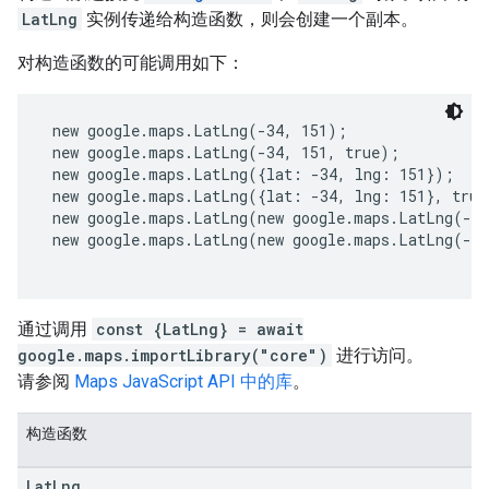
LatLng
实例传递给构造函数，则会创建一个副本。
对构造函数的可能调用如下：
 new google.maps.LatLng(-34, 151);
 new google.maps.LatLng(-34, 151, true);
 new google.maps.LatLng({lat: -34, lng: 151});
 new google.maps.LatLng({lat: -34, lng: 151}, true
 new google.maps.LatLng(new google.maps.LatLng(-3
 new google.maps.LatLng(new google.maps.LatLng(-3
通过调用
const {LatLng} = await
google.maps.importLibrary("core")
进行访问。
请参阅
Maps JavaScript API 中的库
。
构造函数
Lat
Lng