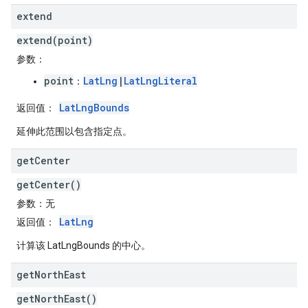
extend
extend(point)
参数
：
point
LatLng
|
LatLngLiteral
：
LatLngBounds
返回值
：
延伸此范围以包含指定点。
get
Center
getCenter()
参数
：无
LatLng
返回值
：
计算该 LatLngBounds 的中心。
get
North
East
getNorthEast()