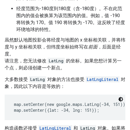
经度范围为-180度到180度（含-180度）。不在此范
围内的值会被换算为该范围内的值。例如，值 -190
将转换为 170。值 190 将转换为 -170。这反映了经度
环绕地球的特性。
虽然默认地图投影会将经度与地图的 x 坐标相关联，并将纬
度与 y 坐标相关联，但纬度坐标始终写在
前面
，后面是经
度。
请注意，您无法修改
LatLng
的坐标。如果您想计算另一
个点，则必须创建一个新点。
大多数接受
LatLng
对象的方法也接受
LatLngLiteral
对
象，因此以下内容是等效的：
 map.setCenter(new google.maps.LatLng(-34, 151));
 map.setCenter({lat: -34, lng: 151}); 
构造函数还接受
LatLngLiteral
和
LatLng
对象。如果将