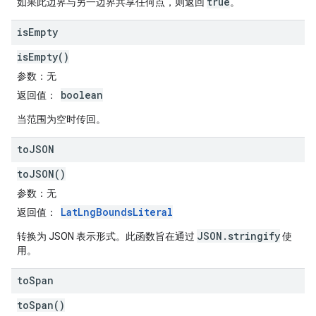
true
如果此边界与另一边界共享任何点，则返回
。
is
Empty
isEmpty()
参数
：无
boolean
返回值
：
当范围为空时传回。
to
JSON
toJSON()
参数
：无
LatLngBoundsLiteral
返回值
：
JSON.stringify
转换为 JSON 表示形式。此函数旨在通过
使
用。
to
Span
toSpan()