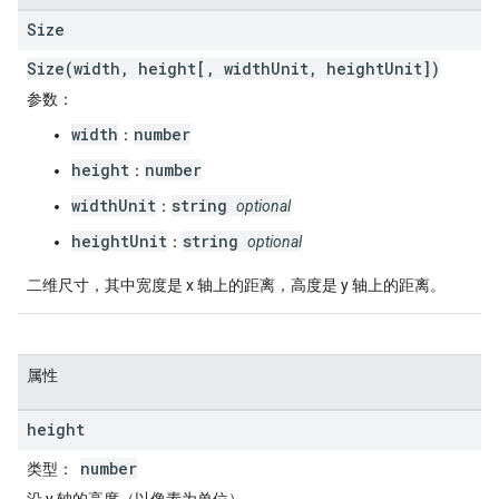
Size
Size(width, height[, widthUnit, heightUnit])
参数
：
width
number
：
height
number
：
widthUnit
string
：
optional
heightUnit
string
：
optional
二维尺寸，其中宽度是 x 轴上的距离，高度是 y 轴上的距离。
属性
height
number
类型
：