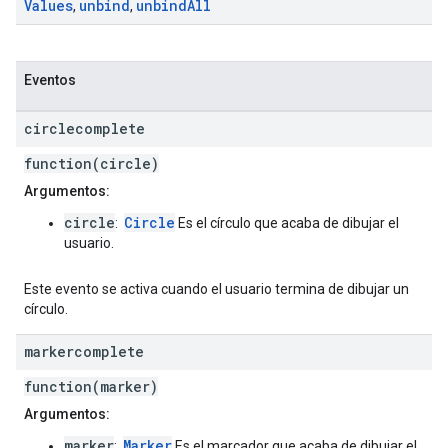
Values
unbind
unbind
All
,
,
Eventos
circlecomplete
function(circle)
Argumentos:
circle
Circle
:
Es el círculo que acaba de dibujar el
usuario.
Este evento se activa cuando el usuario termina de dibujar un
círculo.
markercomplete
function(marker)
Argumentos:
marker
Marker
:
Es el marcador que acaba de dibujar el