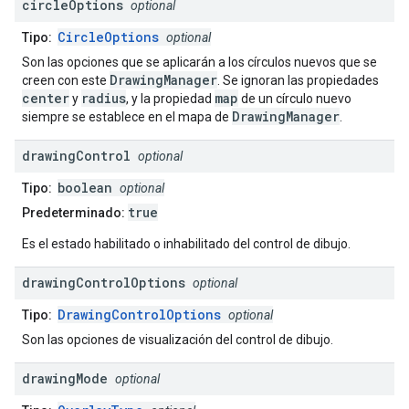
circle
Options
optional
CircleOptions
Tipo:
optional
Son las opciones que se aplicarán a los círculos nuevos que se
DrawingManager
creen con este
. Se ignoran las propiedades
center
radius
map
y
, y la propiedad
de un círculo nuevo
DrawingManager
siempre se establece en el mapa de
.
drawing
Control
optional
boolean
Tipo:
optional
true
Predeterminado:
Es el estado habilitado o inhabilitado del control de dibujo.
drawing
Control
Options
optional
DrawingControlOptions
Tipo:
optional
Son las opciones de visualización del control de dibujo.
drawing
Mode
optional