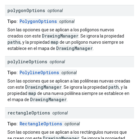
polygon
Options
optional
PolygonOptions
Tipo:
optional
Son las opciones que se aplican a los polígonos nuevos
DrawingManager
creados con este
. Se ignora la propiedad
paths
map
, y la propiedad
de un polígono nuevo siempre se
DrawingManager
establece en el mapa de
.
polyline
Options
optional
PolylineOptions
Tipo:
optional
Son las opciones que se aplican a las polilíneas nuevas creadas
DrawingManager
path
con este
. Se ignora la propiedad
, y la
map
propiedad
de una nueva polilínea siempre se establece en
DrawingManager
el mapa de
.
rectangle
Options
optional
RectangleOptions
Tipo:
optional
Son las opciones que se aplican a los rectángulos nuevos que
DrawingManager
se crean con este
. Se ignora la propiedad