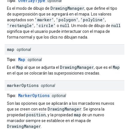
OverlayType
Tipo:
optional
DrawingManager
Es el modo de dibujo de
, que define el tipo
de superposición que se agregará en el mapa. Los valores
'marker'
'polygon'
'polyline'
aceptados son
,
,
,
'rectangle'
'circle'
null
null
,
o
. Un modo de dibujo de
significa que el usuario puede interactuar con el mapa de
forma normal y que los clics no dibujan nada.
map
optional
Map
Tipo:
optional
Map
DrawingManager
Map
Es el
al que se adjunta el
, que es el
en el que se colocarán las superposiciones creadas.
marker
Options
optional
MarkerOptions
Tipo:
optional
Son las opciones que se aplicarán a los marcadores nuevos
DrawingManager
que se creen con este
. Se ignora la
position
map
propiedad
, y la propiedad
de un nuevo
marcador siempre se establece en el mapa de
DrawingManager
.