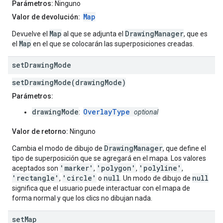
Parámetros:
Ninguno
Map
Valor de devolución:
Map
DrawingManager
Devuelve el
al que se adjunta el
, que es
Map
el
en el que se colocarán las superposiciones creadas.
set
Drawing
Mode
setDrawingMode(drawingMode)
Parámetros:
drawingMode
OverlayType
:
optional
Valor de retorno:
Ninguno
DrawingManager
Cambia el modo de dibujo de
, que define el
tipo de superposición que se agregará en el mapa. Los valores
'marker'
'polygon'
'polyline'
aceptados son
,
,
,
'rectangle'
'circle'
null
null
,
o
. Un modo de dibujo de
significa que el usuario puede interactuar con el mapa de
forma normal y que los clics no dibujan nada.
set
Map