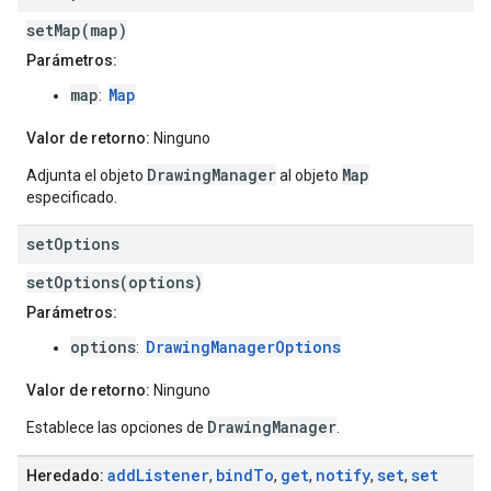
setMap(map)
Parámetros:
map
Map
:
Valor de retorno:
Ninguno
DrawingManager
Map
Adjunta el objeto
al objeto
especificado.
set
Options
setOptions(options)
Parámetros:
options
DrawingManagerOptions
:
Valor de retorno:
Ninguno
DrawingManager
Establece las opciones de
.
add
Listener
bind
To
get
notify
set
set
Heredado:
,
,
,
,
,