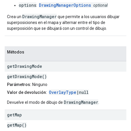
options
DrawingManagerOptions
:
optional
DrawingManager
Crea un
que permite a los usuarios dibujar
superposiciones en el mapa y alternar entre el tipo de
superposición que se dibujará con un control de dibujo.
Métodos
get
Drawing
Mode
getDrawingMode()
Parámetros:
Ninguno
OverlayType
|null
Valor de devolución:
DrawingManager
Devuelve el modo de dibujo de
.
get
Map
getMap()