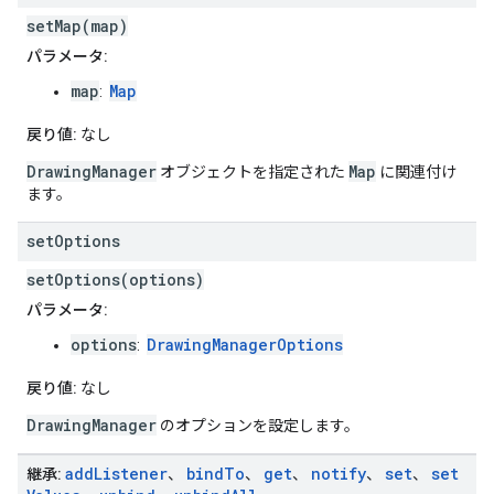
setMap(map)
パラメータ:
map
Map
:
戻り値:
なし
DrawingManager
Map
オブジェクトを指定された
に関連付け
ます。
set
Options
setOptions(options)
パラメータ:
options
DrawingManagerOptions
:
戻り値:
なし
DrawingManager
のオプションを設定します。
add
Listener
bind
To
get
notify
set
set
継承:
、
、
、
、
、