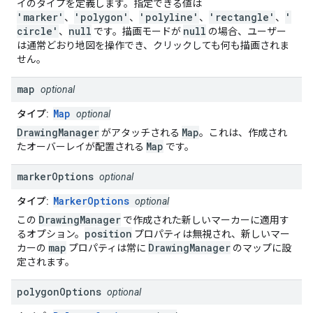
イのタイプを定義します。指定できる値は
'marker'
'polygon'
'polyline'
'rectangle'
'
、
、
、
、
circle'
null
null
、
です。描画モードが
の場合、ユーザー
は通常どおり地図を操作でき、クリックしても何も描画されま
せん。
map
optional
Map
タイプ:
optional
DrawingManager
Map
がアタッチされる
。これは、作成され
Map
たオーバーレイが配置される
です。
marker
Options
optional
MarkerOptions
タイプ:
optional
DrawingManager
この
で作成された新しいマーカーに適用す
position
るオプション。
プロパティは無視され、新しいマー
map
DrawingManager
カーの
プロパティは常に
のマップに設
定されます。
polygon
Options
optional