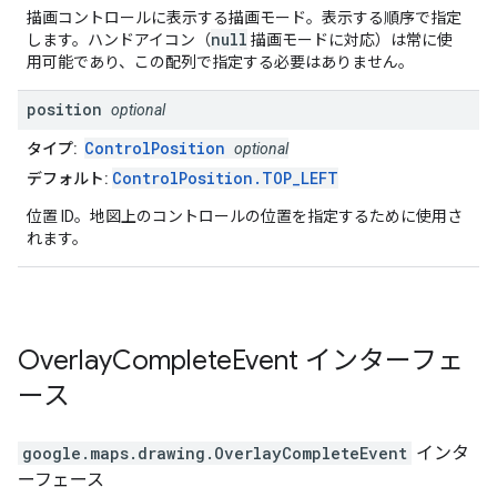
描画コントロールに表示する描画モード。表示する順序で指定
null
します。ハンドアイコン（
描画モードに対応）は常に使
用可能であり、この配列で指定する必要はありません。
position
optional
ControlPosition
タイプ:
optional
ControlPosition.TOP_LEFT
デフォルト:
位置 ID。地図上のコントロールの位置を指定するために使用さ
れます。
Overlay
Complete
Event
インターフェ
ース
google.maps.drawing
.
OverlayCompleteEvent
インタ
ーフェース