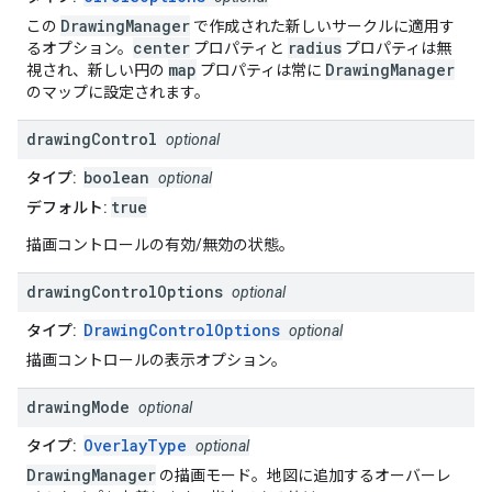
DrawingManager
この
で作成された新しいサークルに適用す
center
radius
るオプション。
プロパティと
プロパティは無
map
DrawingManager
視され、新しい円の
プロパティは常に
のマップに設定されます。
drawing
Control
optional
boolean
タイプ:
optional
true
デフォルト:
描画コントロールの有効/無効の状態。
drawing
Control
Options
optional
DrawingControlOptions
タイプ:
optional
描画コントロールの表示オプション。
drawing
Mode
optional
OverlayType
タイプ:
optional
DrawingManager
の描画モード。地図に追加するオーバーレ