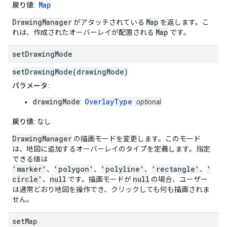
Map
戻り値:
DrawingManager
Map
がアタッチされている
を返します。こ
Map
れは、作成されたオーバーレイが配置される
です。
set
Drawing
Mode
setDrawingMode(drawingMode)
パラメータ:
drawingMode
OverlayType
:
optional
戻り値:
なし
DrawingManager
の描画モードを変更します。このモード
は、地図に追加するオーバーレイのタイプを定義します。指定
できる値は
'marker'
'polygon'
'polyline'
'rectangle'
'
、
、
、
、
circle'
null
null
、
です。描画モードが
の場合、ユーザー
は通常どおり地図を操作でき、クリックしても何も描画されま
せん。
set
Map