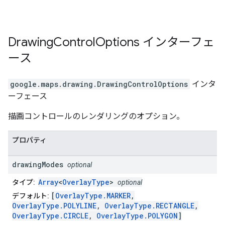
Drawing
Control
Options
インターフェ
ース
google.maps.drawing
.
DrawingControlOptions
インタ
ーフェース
描画コントロールのレンダリングのオプション。
プロパティ
drawing
Modes
optional
Array
<
OverlayType
>
タイプ:
optional
[
OverlayType.MARKER
,
デフォルト:
OverlayType.POLYLINE
,
OverlayType.RECTANGLE
,
OverlayType.CIRCLE
,
OverlayType.POLYGON
]