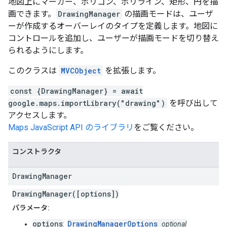
地図上にマーカー、ポリゴン、ポリライン、矩形、円を描
画できます。
DrawingManager
の描画モードは、ユーザ
ーが作成するオーバーレイのタイプを定義します。地図に
コントロールを追加し、ユーザーが描画モードを切り替え
られるようにします。
このクラスは
MVCObject
を拡張します。
const {DrawingManager} = await
google.maps.importLibrary("drawing")
を呼び出して
アクセスします。
Maps JavaScript API のライブラリ
をご覧ください。
コンストラクタ
Drawing
Manager
DrawingManager([options])
パラメータ:
options
DrawingManagerOptions
:
optional