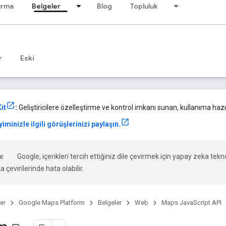
ırma
Belgeler
Blog
Topluluk
r
Eski
it
:
Geliştiricilere özelleştirme ve kontrol imkanı sunan, kullanıma hazır
iminizle ilgili görüşlerinizi paylaşın.
Google, içerikleri tercih ettiğiniz dile çevirmek için yapay zeka tekno
 çevirilerinde hata olabilir.
er
Google Maps Platform
Belgeler
Web
Maps JavaScript API