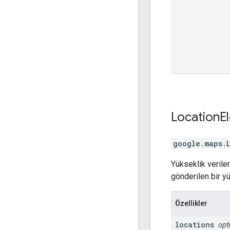
Location
E
google.maps
.
Yükseklik veriler
gönderilen bir yü
Özellikler
locations
opt