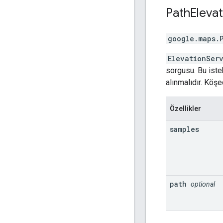
Path
Elevat
google.maps
.
ElevationSer
sorgusu. Bu istek
alınmalıdır. Köşe
Özellikler
samples
path
optional