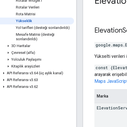
Elevati
Rotalar Widget'ı
Rotalar Verileri
Rota Matrisi
Yükseklik
Yol tarifleri (desteği sonlandırıldı)
Elevation
S
Mesafe Matrisi (desteği
sonlandırıldı)
google.maps
.
3D Haritalar
Çevresel (alfa)
Yükselti verileri
Yolculuk Paylaşımı
Kitaplık arayüzleri
const {Eleva
API Referansı v3
.
64 (üç aylık kanal)
arayarak erişebil
API Referansı v3
.
63
Maps JavaScript 
API Referansı v3
.
62
Marka
Elevation
Ser