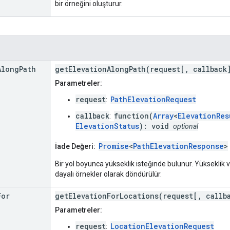
bir örneğini oluşturur.
Along
Path
getElevationAlongPath(request[, callback
Parametreler:
request
PathElevationRequest
:
callback
function(
Array
<
ElevationRes
:
ElevationStatus
): void
optional
Promise
<
PathElevationResponse
>
İade Değeri:
Bir yol boyunca yükseklik isteğinde bulunur. Yükseklik 
dayalı örnekler olarak döndürülür.
For
getElevationForLocations(request[, callb
Parametreler:
request
LocationElevationRequest
: