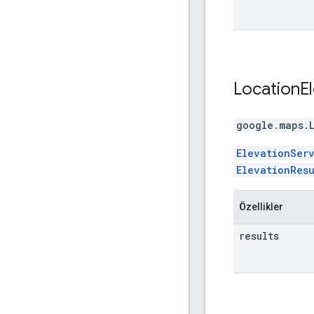
Location
E
google.maps
.
ElevationSer
ElevationResu
Özellikler
results