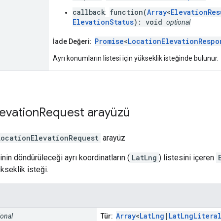
callback
function(
Array
<
ElevationRes
:
ElevationStatus
): void
optional
Promise
<
LocationElevationRespo
İade Değeri:
Ayrı konumların listesi için yükseklik isteğinde bulunur.
levation
Request
arayüzü
LocationElevationRequest
arayüz
inin döndürüleceği ayrı koordinatların (
LatLng
) listesini içeren
kseklik isteği.
Array
<
LatLng
|
LatLngLitera
ional
Tür: