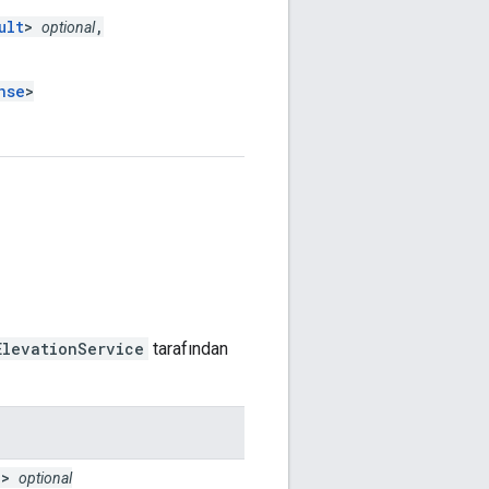
ult
>
,
optional
nse
>
ElevationService
tarafından
l
>
optional