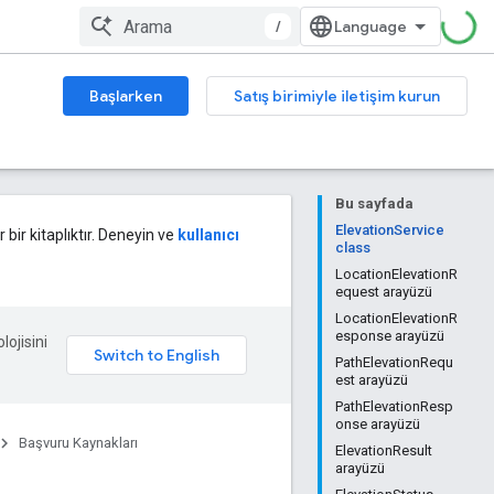
/
Başlarken
Satış birimiyle iletişim kurun
Bu sayfada
ElevationService
 bir kitaplıktır. Deneyin ve
kullanıcı
class
LocationElevationR
equest arayüzü
LocationElevationR
esponse arayüzü
lojisini
PathElevationRequ
est arayüzü
PathElevationResp
onse arayüzü
Başvuru Kaynakları
ElevationResult
arayüzü