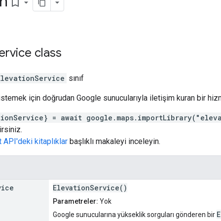
on
bookmark_border
ervice
class
ElevationService
sınıf
 istemek için doğrudan Google sunucularıyla iletişim kuran bir hizm
tionService} = await google.maps.importLibrary("elev
irsiniz.
API'deki kitaplıklar
başlıklı makaleyi inceleyin.
vice
ElevationService()
Parametreler:
Yok
E
Google sunucularına yükseklik sorguları gönderen bir