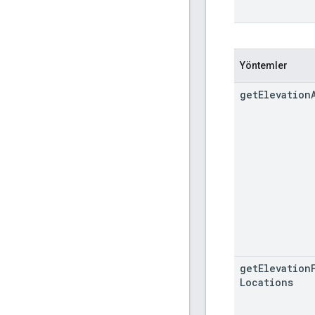
Yöntemler
get
Elevation
get
Elevation
Locations