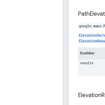
Path
Elevat
google.maps
.
ElevationSer
ElevationResu
Özellikler
results
Elevation
R