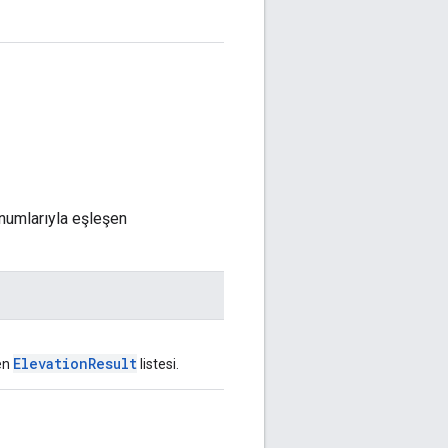
umlarıyla eşleşen
ElevationResult
en
listesi.