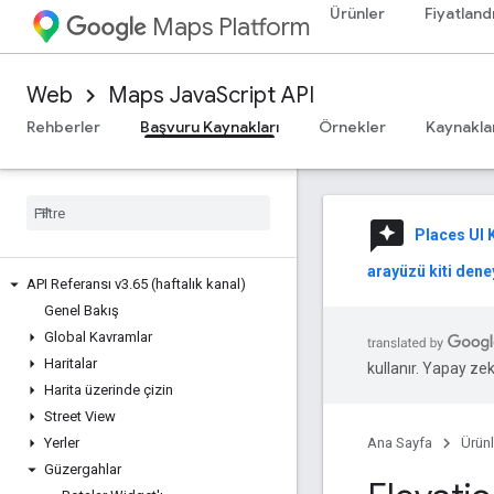
Ürünler
Fiyatland
Maps Platform
Web
Maps JavaScript API
Rehberler
Başvuru Kaynakları
Örnekler
Kaynakla
reviews
Places UI K
arayüzü kiti deney
API Referansı v3
.
65 (haftalık kanal)
Genel Bakış
Global Kavramlar
Haritalar
kullanır. Yapay zeka
Harita üzerinde çizin
Street View
Yerler
Ana Sayfa
Ürünl
Güzergahlar