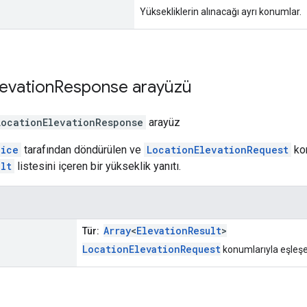
Yüksekliklerin alınacağı ayrı konumlar.
levation
Response
arayüzü
LocationElevationResponse
arayüz
vice
tarafından döndürülen ve
LocationElevationRequest
kon
lt
listesini içeren bir yükseklik yanıtı.
Array
<
ElevationResult
>
Tür:
LocationElevationRequest
konumlarıyla eşleş