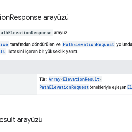
ion
Response
arayüzü
PathElevationResponse
arayüz
vice
tarafından döndürülen ve
PathElevationRequest
yolunda 
lt
listesini içeren bir yükseklik yanıtı.
Array
<
ElevationResult
>
Tür:
PathElevationRequest
E
örnekleriyle eşleşen
esult
arayüzü