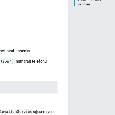
ElevationStatus
sabitleri
et sınıfı tanımlar.
ation")
numaralı telefonu
levationService
öğesinin yeni