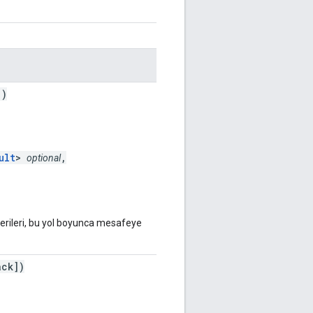
])
ult
>
,
optional
verileri, bu yol boyunca mesafeye
ack])