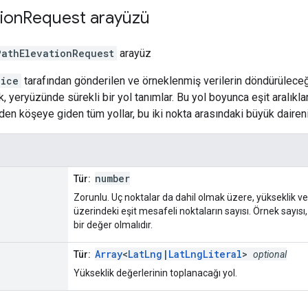
ion
Request
arayüzü
PathElevationRequest
arayüz
vice
tarafından gönderilen ve örneklenmiş verilerin döndürüleceğ
, yeryüzünde sürekli bir yol tanımlar. Bu yol boyunca eşit aralıkla
den köşeye giden tüm yollar, bu iki nokta arasındaki büyük daireni
number
Tür:
Zorunlu. Uç noktalar da dahil olmak üzere, yükseklik veril
üzerindeki eşit mesafeli noktaların sayısı. Örnek sayısı,
bir değer olmalıdır.
Array
<
LatLng
|
LatLngLiteral
>
Tür:
optional
Yükseklik değerlerinin toplanacağı yol.