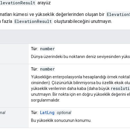
ElevationResult
arayüz
natları kümesi ve yükseklik değerlerinden oluşan bir
Elevation
n fazla
ElevationResult
oluşturabileceğini unutmayın.
number
Tür:
Dünya üzerindeki bu noktanın deniz seviyesinden yükse
number
Tür:
Yüksekliğin enterpolasyonla hesaplandığı örnek nokta
cinsinden). Çözünürlük bilinmiyorsa bu özellik eksik olu
resolut
yükseklik verilerinin daha kaba (daha büyük
unutmayın. Bir nokta için en doğru yükseklik değerini
sorgulanmalıdır.
LatLng
nal
Tür:
optional
Bu yükseklik sonucunun konumu.