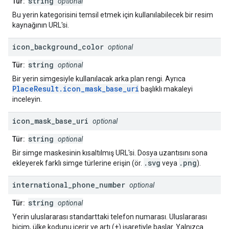
string
Tür:
optional
Bu yerin kategorisini temsil etmek için kullanılabilecek bir resim
kaynağının URL'si.
icon
_
background
_
color
optional
string
Tür:
optional
Bir yerin simgesiyle kullanılacak arka plan rengi. Ayrıca
PlaceResult.icon_mask_base_uri
başlıklı makaleyi
inceleyin.
icon
_
mask
_
base
_
uri
optional
string
Tür:
optional
Bir simge maskesinin kısaltılmış URL'si. Dosya uzantısını sona
.svg
.png
ekleyerek farklı simge türlerine erişin (ör.
veya
).
international
_
phone
_
number
optional
string
Tür:
optional
Yerin uluslararası standarttaki telefon numarası. Uluslararası
biçim, ülke kodunu içerir ve artı (+) işaretiyle başlar. Yalnızca