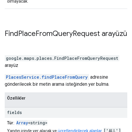
olmayacak.
Find
Place
From
Query
Request
arayüzü
google.maps.places
.
FindPlaceFromQueryRequest
arayüz
PlacesService.findPlaceFromQuery
adresine
gönderilecek bir metin arama isteğinden yer bulma.
Özellikler
fields
Array
<string>
Tür:
['ALL']
Yanıtın içinde yer alacak ve
ücretlendirilecek alanlar
.