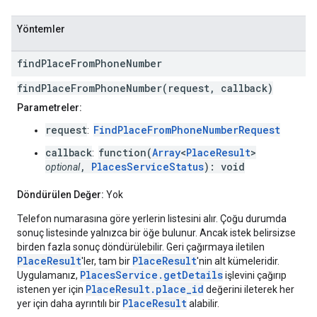
Yöntemler
find
Place
From
Phone
Number
findPlaceFromPhoneNumber(request, callback)
Parametreler:
request
FindPlaceFromPhoneNumberRequest
:
callback
function(
Array
<
PlaceResult
>
:
,
PlacesServiceStatus
): void
optional
Döndürülen Değer:
Yok
Telefon numarasına göre yerlerin listesini alır. Çoğu durumda
sonuç listesinde yalnızca bir öğe bulunur. Ancak istek belirsizse
birden fazla sonuç döndürülebilir. Geri çağırmaya iletilen
PlaceResult
PlaceResult
'ler, tam bir
'nin alt kümeleridir.
PlacesService.getDetails
Uygulamanız,
işlevini çağırıp
PlaceResult.place_id
istenen yer için
değerini ileterek her
PlaceResult
yer için daha ayrıntılı bir
alabilir.