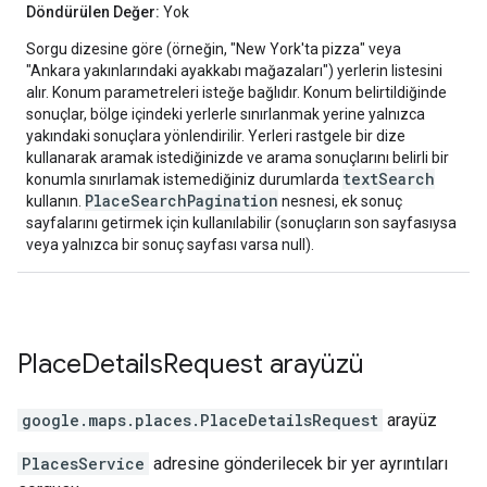
Döndürülen Değer:
Yok
Sorgu dizesine göre (örneğin, "New York'ta pizza" veya
"Ankara yakınlarındaki ayakkabı mağazaları") yerlerin listesini
alır. Konum parametreleri isteğe bağlıdır. Konum belirtildiğinde
sonuçlar, bölge içindeki yerlerle sınırlanmak yerine yalnızca
yakındaki sonuçlara yönlendirilir. Yerleri rastgele bir dize
kullanarak aramak istediğinizde ve arama sonuçlarını belirli bir
textSearch
konumla sınırlamak istemediğiniz durumlarda
PlaceSearchPagination
kullanın.
nesnesi, ek sonuç
sayfalarını getirmek için kullanılabilir (sonuçların son sayfasıysa
veya yalnızca bir sonuç sayfası varsa null).
Place
Details
Request
arayüzü
google.maps.places
.
PlaceDetailsRequest
arayüz
PlacesService
adresine gönderilecek bir yer ayrıntıları