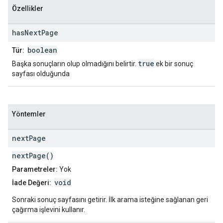
Özellikler
has
Next
Page
boolean
Tür:
true
Başka sonuçların olup olmadığını belirtir.
ek bir sonuç
sayfası olduğunda
Yöntemler
next
Page
nextPage()
Parametreler:
Yok
void
İade Değeri:
Sonraki sonuç sayfasını getirir. İlk arama isteğine sağlanan geri
çağırma işlevini kullanır.