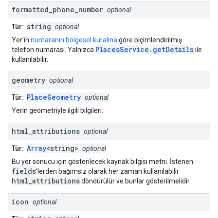
formatted
_
phone
_
number
optional
string
Tür:
optional
Yer'in
numaranın bölgesel kuralına
göre biçimlendirilmiş
PlacesService.getDetails
telefon numarası. Yalnızca
ile
kullanılabilir.
geometry
optional
PlaceGeometry
Tür:
optional
Yerin geometriyle ilgili bilgileri.
html
_
attributions
optional
Array
<string>
Tür:
optional
Bu yer sonucu için gösterilecek kaynak bilgisi metni. İstenen
fields
'lerden bağımsız olarak her zaman kullanılabilir
html_attributions
döndürülür ve bunlar gösterilmelidir.
icon
optional