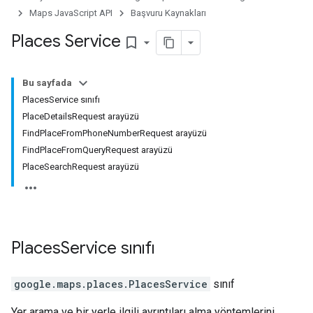
Maps JavaScript API
Başvuru Kaynakları
Places Service
bookmark_border
Bu sayfada
PlacesService sınıfı
PlaceDetailsRequest arayüzü
FindPlaceFromPhoneNumberRequest arayüzü
FindPlaceFromQueryRequest arayüzü
PlaceSearchRequest arayüzü
Places
Service
sınıfı
google.maps.places
.
PlacesService
sınıf
Yer arama ve bir yerle ilgili ayrıntıları alma yöntemlerini