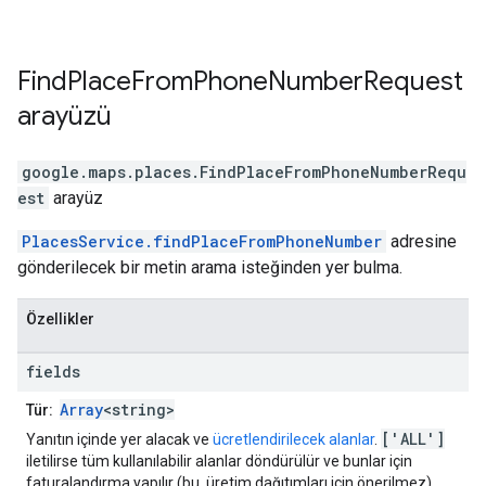
Find
Place
From
Phone
Number
Request
arayüzü
google.maps.places
.
FindPlaceFromPhoneNumberRequ
est
arayüz
PlacesService.findPlaceFromPhoneNumber
adresine
gönderilecek bir metin arama isteğinden yer bulma.
Özellikler
fields
Array
<string>
Tür:
['ALL']
Yanıtın içinde yer alacak ve
ücretlendirilecek alanlar
.
iletilirse tüm kullanılabilir alanlar döndürülür ve bunlar için
faturalandırma yapılır (bu, üretim dağıtımları için önerilmez).