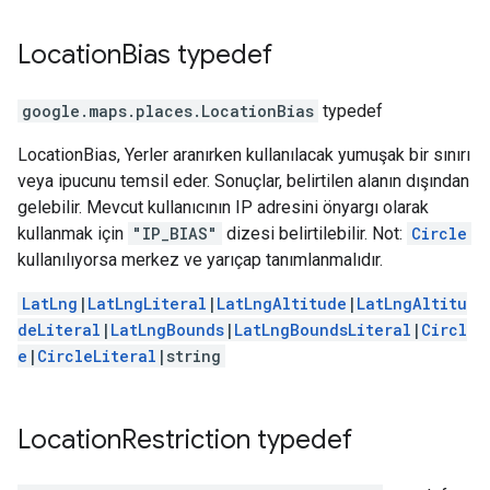
Location
Bias
typedef
google.maps.places
.
LocationBias
typedef
LocationBias, Yerler aranırken kullanılacak yumuşak bir sınırı
veya ipucunu temsil eder. Sonuçlar, belirtilen alanın dışından
gelebilir. Mevcut kullanıcının IP adresini önyargı olarak
kullanmak için
"IP_BIAS"
dizesi belirtilebilir. Not:
Circle
kullanılıyorsa merkez ve yarıçap tanımlanmalıdır.
LatLng
|
LatLngLiteral
|
LatLngAltitude
|
LatLngAltitu
deLiteral
|
LatLngBounds
|
LatLngBoundsLiteral
|
Circl
e
|
CircleLiteral
|string
Location
Restriction
typedef