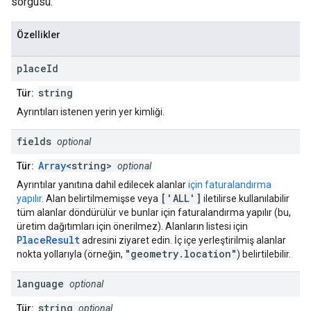
sorgusu.
Özellikler
place
Id
string
Tür:
Ayrıntıları istenen yerin yer kimliği.
fields
optional
Array
<string>
Tür:
optional
Ayrıntılar yanıtına dahil edilecek alanlar
için faturalandırma
['ALL']
yapılır
. Alan belirtilmemişse veya
iletilirse kullanılabilir
tüm alanlar döndürülür ve bunlar için faturalandırma yapılır (bu,
üretim dağıtımları için önerilmez). Alanların listesi için
PlaceResult
adresini ziyaret edin. İç içe yerleştirilmiş alanlar
"geometry.location"
nokta yollarıyla (örneğin,
) belirtilebilir.
language
optional
string
Tür:
optional