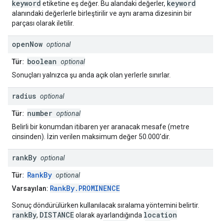
keyword
keyword
etiketine eş değer. Bu alandaki değerler,
alanındaki değerlerle birleştirilir ve aynı arama dizesinin bir
parçası olarak iletilir.
open
Now
optional
boolean
Tür:
optional
Sonuçları yalnızca şu anda açık olan yerlerle sınırlar.
radius
optional
number
Tür:
optional
Belirli bir konumdan itibaren yer aranacak mesafe (metre
cinsinden). İzin verilen maksimum değer 50.000'dir.
rank
By
optional
RankBy
Tür:
optional
RankBy.PROMINENCE
Varsayılan:
Sonuç döndürülürken kullanılacak sıralama yöntemini belirtir.
rankBy
DISTANCE
location
,
olarak ayarlandığında