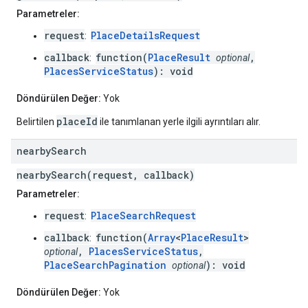
Parametreler:
request
PlaceDetailsRequest
:
callback
function(
PlaceResult
,
:
optional
PlacesServiceStatus
): void
Döndürülen Değer:
Yok
placeId
Belirtilen
ile tanımlanan yerle ilgili ayrıntıları alır.
nearby
Search
nearbySearch(request, callback)
Parametreler:
request
PlaceSearchRequest
:
callback
function(
Array
<
PlaceResult
>
:
,
PlacesServiceStatus
,
optional
PlaceSearchPagination
): void
optional
Döndürülen Değer:
Yok