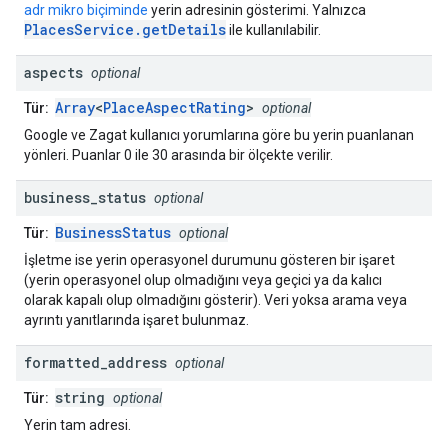
adr mikro biçiminde
yerin adresinin gösterimi. Yalnızca
PlacesService.getDetails
ile kullanılabilir.
aspects
optional
Array
<
PlaceAspectRating
>
Tür:
optional
Google ve Zagat kullanıcı yorumlarına göre bu yerin puanlanan
yönleri. Puanlar 0 ile 30 arasında bir ölçekte verilir.
business
_
status
optional
BusinessStatus
Tür:
optional
İşletme ise yerin operasyonel durumunu gösteren bir işaret
(yerin operasyonel olup olmadığını veya geçici ya da kalıcı
olarak kapalı olup olmadığını gösterir). Veri yoksa arama veya
ayrıntı yanıtlarında işaret bulunmaz.
formatted
_
address
optional
string
Tür:
optional
Yerin tam adresi.