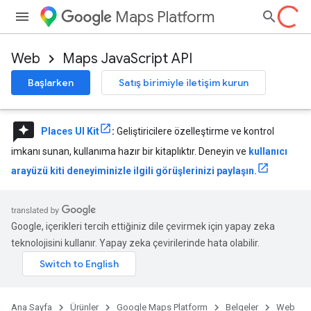
Maps Platform
Web
Maps JavaScript API
Başlarken
Satış birimiyle iletişim kurun
reviews
Places UI Kit
:
Geliştiricilere özelleştirme ve kontrol
imkanı sunan, kullanıma hazır bir kitaplıktır. Deneyin ve
kullanıcı
arayüzü kiti deneyiminizle ilgili görüşlerinizi paylaşın.
Google, içerikleri tercih ettiğiniz dile çevirmek için yapay zeka
teknolojisini kullanır. Yapay zeka çevirilerinde hata olabilir.
Ana Sayfa
Ürünler
Google Maps Platform
Belgeler
Web