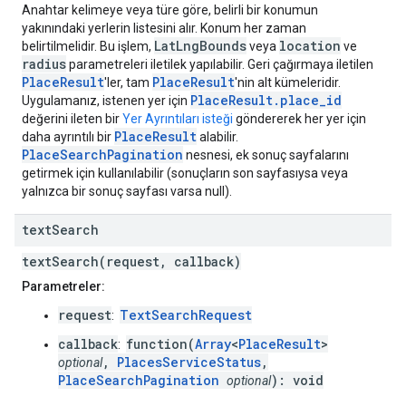
Anahtar kelimeye veya türe göre, belirli bir konumun
yakınındaki yerlerin listesini alır. Konum her zaman
LatLngBounds
location
belirtilmelidir. Bu işlem,
veya
ve
radius
parametreleri iletilek yapılabilir. Geri çağırmaya iletilen
PlaceResult
PlaceResult
'ler, tam
'nin alt kümeleridir.
PlaceResult.place_id
Uygulamanız, istenen yer için
değerini ileten bir
Yer Ayrıntıları isteği
göndererek her yer için
PlaceResult
daha ayrıntılı bir
alabilir.
PlaceSearchPagination
nesnesi, ek sonuç sayfalarını
getirmek için kullanılabilir (sonuçların son sayfasıysa veya
yalnızca bir sonuç sayfası varsa null).
text
Search
textSearch(request, callback)
Parametreler:
request
TextSearchRequest
:
callback
function(
Array
<
PlaceResult
>
:
,
PlacesServiceStatus
,
optional
PlaceSearchPagination
): void
optional