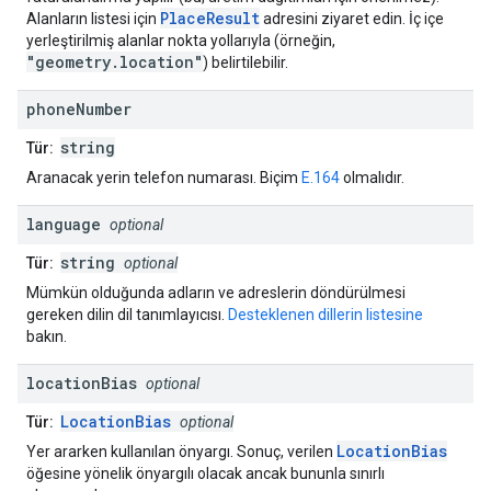
PlaceResult
Alanların listesi için
adresini ziyaret edin. İç içe
yerleştirilmiş alanlar nokta yollarıyla (örneğin,
"geometry.location"
) belirtilebilir.
phone
Number
string
Tür:
Aranacak yerin telefon numarası. Biçim
E.164
olmalıdır.
language
optional
string
Tür:
optional
Mümkün olduğunda adların ve adreslerin döndürülmesi
gereken dilin dil tanımlayıcısı.
Desteklenen dillerin listesine
bakın.
location
Bias
optional
LocationBias
Tür:
optional
LocationBias
Yer ararken kullanılan önyargı. Sonuç, verilen
öğesine yönelik önyargılı olacak ancak bununla sınırlı