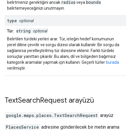
radius
bounds
belirtmeniz gerektiğini ancak
veya
belirtemeyeceğinizi unutmayın.
type
optional
string
Tür:
optional
Belirtilen türdeki yerleri arar. Tür, isteğin hedef konumunun
yerel diline çevrilir ve sorgu dizesi olarak kullanılır. Bir sorgu da
sağlanırsa yerelleştirilmiş tür dizesine eklenir. Farklı türdeki
sonuçlar yanıttan çıkarılır. Bu alanı, dil ve bölgeden bağımsız
kategorik aramalar yapmak için kullanın. Geçerli türler
burada
verilmiştir.
Text
Search
Request
arayüzü
google.maps.places
.
TextSearchRequest
arayüz
PlacesService
adresine gönderilecek bir metin arama