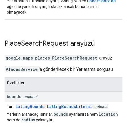
LocationBias
Yer ararken kullanılan önyargı. Sonuç, verilen
öğesine yönelik önyargılı olacak ancak bununla sınırlı
olmayacak.
Place
Search
Request
arayüzü
google.maps.places
.
PlaceSearchRequest
arayüz
PlacesService
'a gönderilecek bir Yer arama sorgusu.
Özellikler
bounds
optional
LatLngBounds
|
LatLngBoundsLiteral
Tür:
optional
bounds
location
Yerlerin aranacağı sınırlar.
ayarlanırsa hem
radius
hem de
yoksayılır.