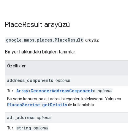
Place
Result
arayüzü
google.maps.places
.
PlaceResult
arayüz
Bir yer hakkındaki bilgileri tanımlar.
Özellikler
address
_
components
optional
Array
<
GeocoderAddressComponent
>
Tür:
optional
Bu yerin konumuna ait adres bileşenleri koleksiyonu. Yalnızca
PlacesService.getDetails
ile kullanılabilir.
adr
_
address
optional
string
Tür:
optional