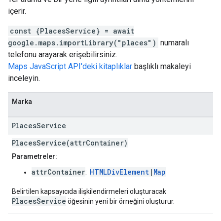
içerir.
const {PlacesService} = await
google.maps.importLibrary("places")
numaralı
telefonu arayarak erişebilirsiniz.
Maps JavaScript API'deki kitaplıklar
başlıklı makaleyi
inceleyin.
Marka
Places
Service
PlacesService(attrContainer)
Parametreler:
attrContainer
HTMLDivElement
|
Map
:
Belirtilen kapsayıcıda ilişkilendirmeleri oluşturacak
PlacesService
öğesinin yeni bir örneğini oluşturur.