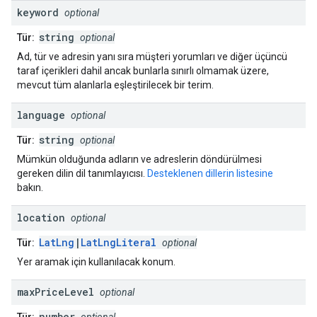
keyword
optional
string
Tür:
optional
Ad, tür ve adresin yanı sıra müşteri yorumları ve diğer üçüncü
taraf içerikleri dahil ancak bunlarla sınırlı olmamak üzere,
mevcut tüm alanlarla eşleştirilecek bir terim.
language
optional
string
Tür:
optional
Mümkün olduğunda adların ve adreslerin döndürülmesi
gereken dilin dil tanımlayıcısı.
Desteklenen dillerin listesine
bakın.
location
optional
LatLng
|
LatLngLiteral
Tür:
optional
Yer aramak için kullanılacak konum.
max
Price
Level
optional
number