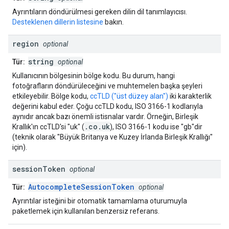
Ayrıntıların döndürülmesi gereken dilin dil tanımlayıcısı.
Desteklenen dillerin listesine
bakın.
region
optional
string
Tür:
optional
Kullanıcının bölgesinin bölge kodu. Bu durum, hangi
fotoğrafların döndürüleceğini ve muhtemelen başka şeyleri
etkileyebilir. Bölge kodu,
ccTLD ("üst düzey alan")
iki karakterlik
değerini kabul eder. Çoğu ccTLD kodu, ISO 3166-1 kodlarıyla
aynıdır ancak bazı önemli istisnalar vardır. Örneğin, Birleşik
.co.uk
Krallık'ın ccTLD'si "uk" (
), ISO 3166-1 kodu ise "gb"dir
(teknik olarak "Büyük Britanya ve Kuzey İrlanda Birleşik Krallığı"
için).
session
Token
optional
AutocompleteSessionToken
Tür:
optional
Ayrıntılar isteğini bir otomatik tamamlama oturumuyla
paketlemek için kullanılan benzersiz referans.