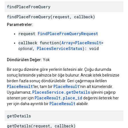
find
Place
From
Query
findPlaceFromQuery(request, callback)
Parametreler:
request
FindPlaceFromQueryRequest
:
callback
function(
Array
<
PlaceResult
>
:
,
PlacesServiceStatus
): void
optional
Döndürülen Değer:
Yok
Bir sorgu dizesine göre yerlerin listesini alır. Çoğu durumda
sonuç listesinde yalnızca bir öğe bulunur. Ancak istek belirsizse
birden fazla sonuç döndürülebilir. Geri çağırmaya iletilen
PlaceResult
PlaceResult
'ler, tam bir
'nin alt kümeleridir.
PlacesService.getDetails
Uygulamanız,
işlevini çağırıp
PlaceResult.place_id
istenen yer için
değerini ileterek her
PlaceResult
yer için daha ayrıntılı bir
alabilir.
get
Details
getDetails(request, callback)