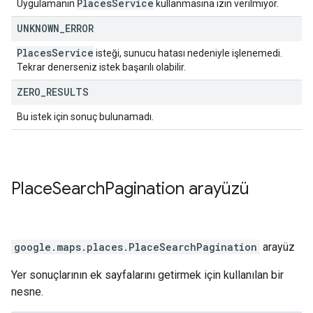
Places
Service
Uygulamanın
kullanmasına izin verilmiyor.
UNKNOWN
_
ERROR
Places
Service
isteği, sunucu hatası nedeniyle işlenemedi.
Tekrar denerseniz istek başarılı olabilir.
ZERO
_
RESULTS
Bu istek için sonuç bulunamadı.
Place
Search
Pagination
arayüzü
google.maps.places
.
PlaceSearchPagination
arayüz
Yer sonuçlarının ek sayfalarını getirmek için kullanılan bir
nesne.