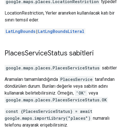
google.maps.places
.
LocationRestriction
typedef
LocationRestriction, Yerler aranırken kullanılacak katı bir
sınırı temsil eder.
LatLngBounds
|
LatLngBoundsLiteral
Places
Service
Status
sabitleri
google.maps.places
.
PlacesServiceStatus
sabitler
Aramaları tamamlandığında
PlacesService
tarafından
döndürülen durum. Bunları değerle veya sabitin adını
kullanarak belirtebilirsiniz. Örneğin,
'OK'
veya
google.maps.places.PlacesServiceStatus.OK
const {PlacesServiceStatus} = await
google.maps.importLibrary("places")
numaralı
telefonu arayarak erişebilirsiniz.