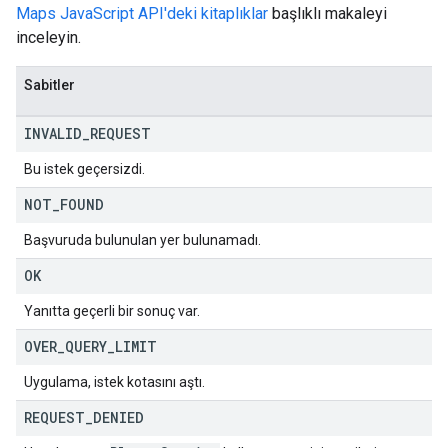
Maps JavaScript API'deki kitaplıklar
başlıklı makaleyi
inceleyin.
Sabitler
INVALID
_
REQUEST
Bu istek geçersizdi.
NOT
_
FOUND
Başvuruda bulunulan yer bulunamadı.
OK
Yanıtta geçerli bir sonuç var.
OVER
_
QUERY
_
LIMIT
Uygulama, istek kotasını aştı.
REQUEST
_
DENIED