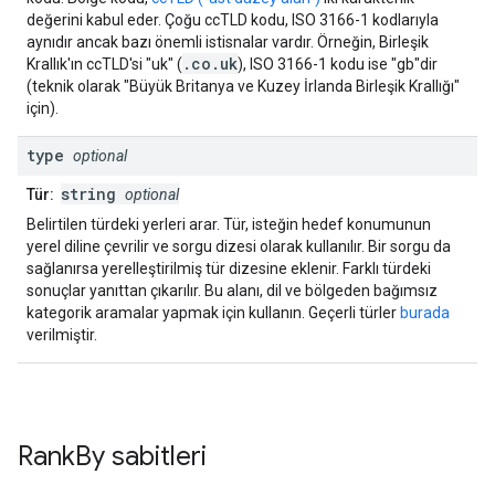
değerini kabul eder. Çoğu ccTLD kodu, ISO 3166-1 kodlarıyla
aynıdır ancak bazı önemli istisnalar vardır. Örneğin, Birleşik
.co.uk
Krallık'ın ccTLD'si "uk" (
), ISO 3166-1 kodu ise "gb"dir
(teknik olarak "Büyük Britanya ve Kuzey İrlanda Birleşik Krallığı"
için).
type
optional
string
Tür:
optional
Belirtilen türdeki yerleri arar. Tür, isteğin hedef konumunun
yerel diline çevrilir ve sorgu dizesi olarak kullanılır. Bir sorgu da
sağlanırsa yerelleştirilmiş tür dizesine eklenir. Farklı türdeki
sonuçlar yanıttan çıkarılır. Bu alanı, dil ve bölgeden bağımsız
kategorik aramalar yapmak için kullanın. Geçerli türler
burada
verilmiştir.
Rank
By
sabitleri