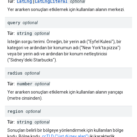
LatLng
|
LatLngLiteral
Tür:
optional
Yer ararken sonuçları etkilemek için kullanılan alanın merkezi.
query
optional
string
Tür:
optional
İsteğin sorgu terimi. Örneğin, bir yerin adı ("Eyfel Kulesi"), bir
kategori ve ardından bir konumun adı ("New York'ta pizza")
veya bir yerin adı ve ardından bir konum netleştiricisi
("Sidney'deki Starbucks").
radius
optional
number
Tür:
optional
Yer ararken sonuçları etkilemek için kullanılan alanın yarıçapı
(metre cinsinden).
region
optional
string
Tür:
optional
Sonuçları belirli bir bölgeye yönlendirmek için kullanılan bölge
kodu. Bölge kodu,
ccTLD ("üst düzey alan")
iki karakterlik