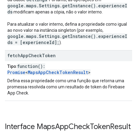
google.maps.Settings.getInstance().experienceI
ds
modificam apenas a cópia, não o valor interno.
Para atualizar o valor interno, defina a propriedade como igual
ao novo valor na instância singleton (por exemplo,
google.maps.Settings.getInstance().experienceI
ds = [experienceId];
).
fetch
App
Check
Token
function():
Tipo
:
Promise
<
MapsAppCheckTokenResult
>
Defina essa propriedade como uma função que retorna uma
promessa resolvida como um resultado de token do Firebase
App Check.
Interface
Maps
App
Check
Token
Result