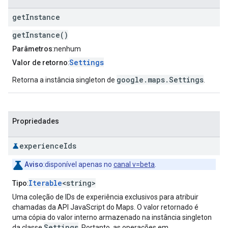
get
Instance
getInstance()
Parâmetros
:nenhum
Settings
Valor de retorno
:
google.maps.Settings
Retorna a instância singleton de
.
Propriedades
experience
Ids
Aviso
:disponível apenas no
canal v=beta
.
Iterable
<string>
Tipo
:
Uma coleção de IDs de experiência exclusivos para atribuir
chamadas da API JavaScript do Maps. O valor retornado é
uma cópia do valor interno armazenado na instância singleton
Settings
da classe
. Portanto, as operações em