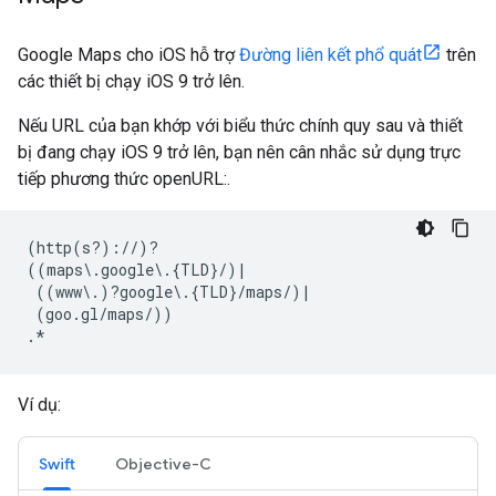
Google Maps cho iOS hỗ trợ
Đường liên kết phổ quát
trên
các thiết bị chạy iOS 9 trở lên.
Nếu URL của bạn khớp với biểu thức chính quy sau và thiết
bị đang chạy iOS 9 trở lên, bạn nên cân nhắc sử dụng trực
tiếp phương thức openURL:.
(http(s?)://)?

((maps\.google\.{TLD}/)|

 ((www\.)?google\.{TLD}/maps/)|

 (goo.gl/maps/))

Ví dụ:
Swift
Objective-C