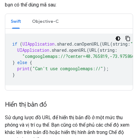
bạn có thể dùng mã sau:
Swift
Objective-C
if
(
UIApplication
.
shared
.
canOpenURL
(
URL
(
string
:
"co
UIApplication
.
shared
.
openURL
(
URL
(
string
:
"comgooglemaps://?center=40.765819,-73.975866&
}
else
{
print
(
"Can't use comgooglemaps://"
);
}
Hiển thị bản đồ
Sử dụng lược đồ URL để hiển thị bản đồ ở một mức thu
phóng và vị trí cụ thể. Bạn cũng có thể phủ các chế độ xem
khác lên trên bản đồ hoặc hiển thị hình ảnh trong Chế độ