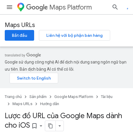
Maps Platform
Maps URLs
Bắt đầu
Liên hệ với bộ phận bán hàng
Google sử dụng công nghệ AI để dịch nội dung sang ngôn ngữ bạn
ưu tiên. Bản dịch bằng AI có thể có lỗi.
Trang chủ
Sản phẩm
Google Maps Platform
Tài liệu
Maps URLs
Hướng dẫn
Lược đồ URL của Google Maps dành
cho i
OS
bookmark_border