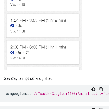
Sau đây là một số ví dụ khác:
comgooglemaps
:
//?saddr=Google,+1600+Amphitheatre+Pa