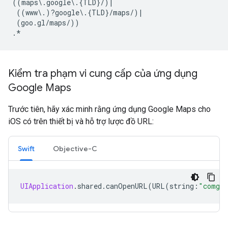
((maps\.google\.{TLD}/)|

 ((www\.)?google\.{TLD}/maps/)|

 (goo.gl/maps/))

Kiểm tra phạm vi cung cấp của ứng dụng
Google Maps
Trước tiên, hãy xác minh rằng ứng dụng Google Maps cho
iOS có trên thiết bị và hỗ trợ lược đồ URL:
Swift
Objective-C
UIApplication
.
shared
.
canOpenURL
(
URL
(
string
:
"comgoo