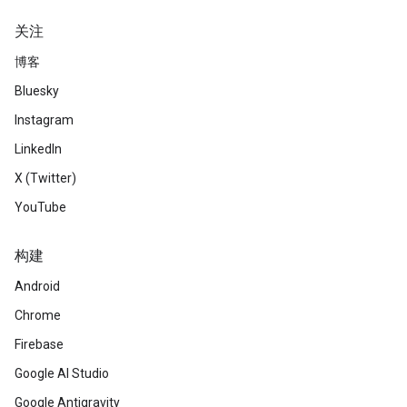
关注
博客
Bluesky
Instagram
LinkedIn
X (Twitter)
YouTube
构建
Android
Chrome
Firebase
Google AI Studio
Google Antigravity