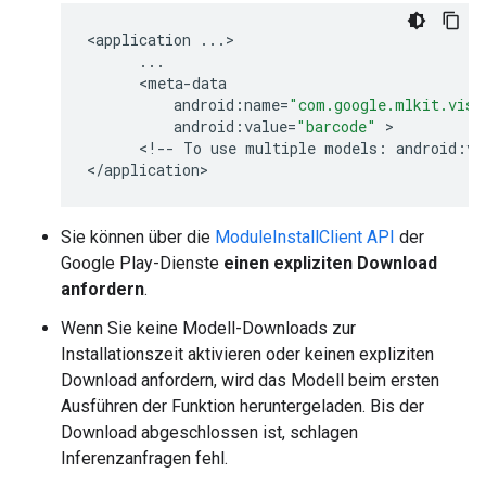
<
application
...
>

...
      <
meta
-
data
android
:
name
=
"com.google.mlkit.visi
android
:
value
=
"barcode"
 >

      <
!
--
To
use
multiple
models
:
android
:
va
<
/
application
Sie können über die
ModuleInstallClient API
der
Google Play-Dienste
einen expliziten Download
anfordern
.
Wenn Sie keine Modell-Downloads zur
Installationszeit aktivieren oder keinen expliziten
Download anfordern, wird das Modell beim ersten
Ausführen der Funktion heruntergeladen. Bis der
Download abgeschlossen ist, schlagen
Inferenzanfragen fehl.