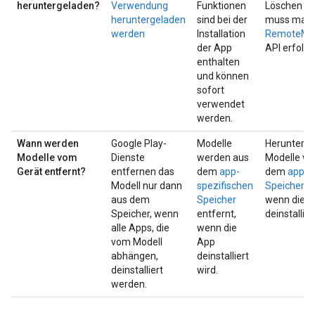
heruntergeladen?
Verwendung
Funktionen
Löschen vo
heruntergeladen
sind bei der
muss manue
werden
Installation
RemoteMo
der App
API erfolge
enthalten
und können
sofort
verwendet
werden.
Wann werden
Google Play-
Modelle
Herunterg
Modelle vom
Dienste
werden aus
Modelle we
Gerät entfernt?
entfernen das
dem
app-
dem
app-s
Modell nur dann
spezifischen
Speicher
en
aus dem
Speicher
wenn die 
Speicher, wenn
entfernt,
deinstallier
alle Apps, die
wenn die
vom Modell
App
abhängen,
deinstalliert
deinstalliert
wird.
werden.