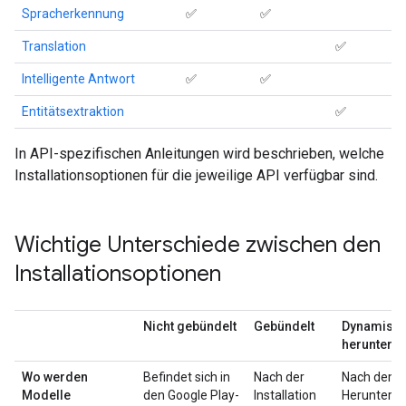
Spracherkennung
✅
✅
Translation
✅
Intelligente Antwort
✅
✅
Entitätsextraktion
✅
In API-spezifischen Anleitungen wird beschrieben, welche
Installationsoptionen für die jeweilige API verfügbar sind.
Wichtige Unterschiede zwischen den
Installationsoptionen
Nicht gebündelt
Gebündelt
Dynamisc
herunterg
Wo werden
Befindet sich in
Nach der
Nach dem
Modelle
den Google Play-
Installation
Herunterla