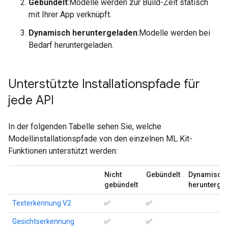
Gebündelt
:Modelle werden zur Build-Zeit statisch
mit Ihrer App verknüpft.
Dynamisch heruntergeladen
:Modelle werden bei
Bedarf heruntergeladen.
Unterstützte Installationspfade für
jede API
In der folgenden Tabelle sehen Sie, welche
Modellinstallationspfade von den einzelnen ML Kit-
Funktionen unterstützt werden:
Nicht
Gebündelt
Dynamisch
gebündelt
herunterge
Texterkennung V2
✅
✅
Gesichtserkennung
✅
✅