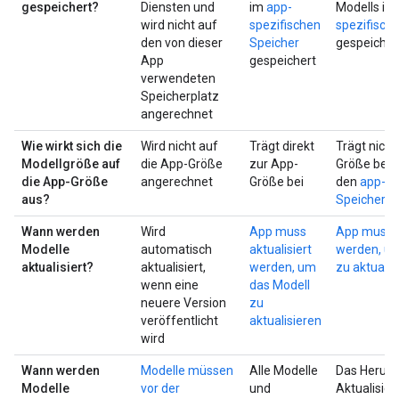
gespeichert?
Diensten und
im
app-
Modells im
wird nicht auf
spezifischen
spezifisch
den von dieser
Speicher
gespeicher
App
gespeichert
verwendeten
Speicherplatz
angerechnet
Wie wirkt sich die
Wird nicht auf
Trägt direkt
Trägt nicht
Modellgröße auf
die App-Größe
zur App-
Größe bei, 
die App-Größe
angerechnet
Größe bei
den
app-sp
aus?
Speicherpl
Wann werden
Wird
App muss
App muss a
Modelle
automatisch
aktualisiert
werden, um
aktualisiert?
aktualisiert,
werden, um
zu aktualis
wenn eine
das Modell
neuere Version
zu
veröffentlicht
aktualisieren
wird
Wann werden
Modelle müssen
Alle Modelle
Das Herunt
Modelle
vor der
und
Aktualisie