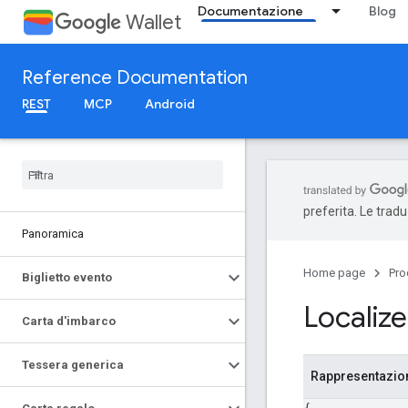
Documentazione
Blog
Wallet
Reference Documentation
REST
MCP
Android
preferita. Le trad
Panoramica
Home page
Pro
Biglietto evento
Localiz
Carta d'imbarco
Tessera generica
Rappresentazi
{