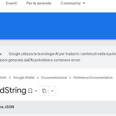
Eventi
Per le aziende
Community
Google utilizza la tecnologia AI per tradurre i contenuti nella tua l
uzioni generate dall'AI potrebbero contenere errori.
dotti
Google Wallet
Documentazione
Reference Documentation
ed
String
bookmark_border
one JSON