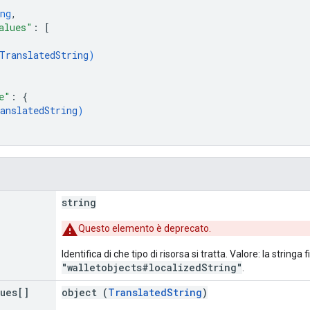
ng
,
alues"
: 
[
TranslatedString
)
e"
: 
{
anslatedString
)
string
Questo elemento è deprecato.
Identifica di che tipo di risorsa si tratta. Valore: la stringa f
"walletobjects#localizedString"
.
lues[]
object (
TranslatedString
)