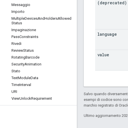
(deprecated)
Messaggio
Importo
Multiple
Devices
And
Holders
Allowed
Status
Impaginazione
language
Pass
Constraints
Rivedi
Review
Status
value
Rotating
Barcode
Security
Animation
Stato
Text
Module
Data
Time
Interval
URI
Salvo quando diversamente 
View
Unlock
Requirement
esempi di codice sono con
marchio registrato di Oracl
Ultimo aggiornamento 202