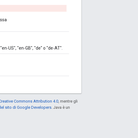
issa
 "en-US", "en-GB", "de" o "de-AT".
Creative Commons Attribution 4.0
, mentre gli
el sito di Google Developers
. Java è un