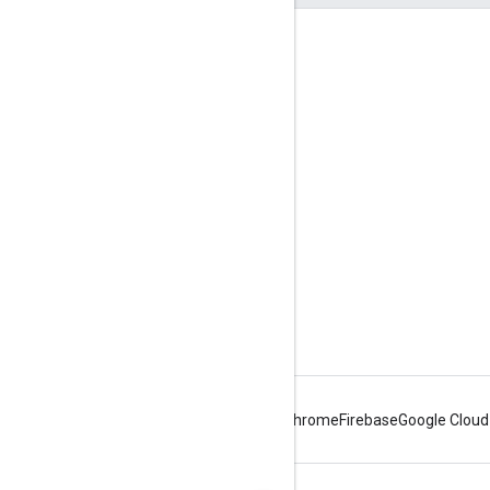
Coinvolgi
Google Developer Program
Google Developer Groups
Google Developer Experts
Accelerators
Google Cloud & NVIDIA
Android
Chrome
Firebase
Google Cloud