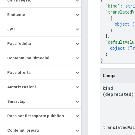
Carta regalo
"kind"
: 
stri
"translatedV
Emittente
{
object (
JWT
}
]
,
"defaultValu
Pass fedeltà
object (
Tr
}
Contenuti multimediali
}
Pass offerta
Campi
Autorizzazioni
kind
(deprecated)
Smart tap
Pass per il trasporto pubblico
translated
Va
Contenuti privati