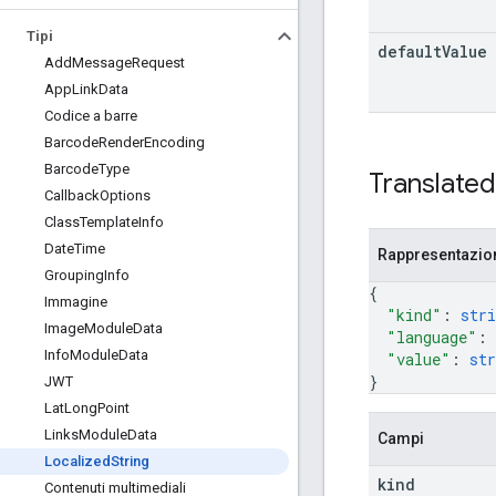
Tipi
default
Value
Add
Message
Request
App
Link
Data
Codice a barre
Barcode
Render
Encoding
Barcode
Type
Translated
Callback
Options
Class
Template
Info
Date
Time
Rappresentazi
Grouping
Info
{
Immagine
"kind"
: 
stri
Image
Module
Data
"language"
: 
Info
Module
Data
"value"
: 
str
}
JWT
Lat
Long
Point
Links
Module
Data
Campi
Localized
String
kind
Contenuti multimediali