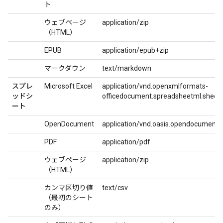
ト
ウェブページ
application/zip
（HTML）
EPUB
application/epub+zip
マークダウン
text/markdown
スプレ
Microsoft Excel
application/vnd.openxmlformats-
ッドシ
officedocument.spreadsheetml.sheet
ート
OpenDocument
application/vnd.oasis.opendocument.
PDF
application/pdf
ウェブページ
application/zip
（HTML）
カンマ区切り値
text/csv
（最初のシート
のみ）