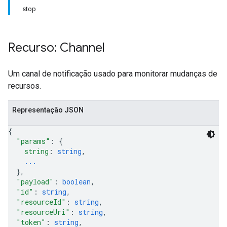
stop
Recurso: Channel
Um canal de notificação usado para monitorar mudanças de
recursos.
Representação JSON
{
"params"
: 
{
string
: 
string
,
...
}
,
"payload"
: 
boolean
,
"id"
: 
string
,
"resourceId"
: 
string
,
"resourceUri"
: 
string
,
"token"
: 
string
,