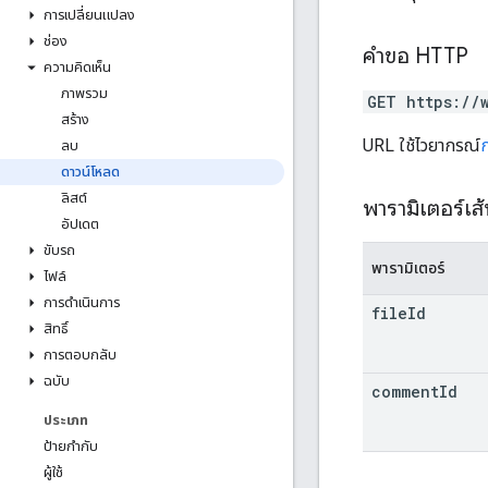
การเปลี่ยนแปลง
ช่อง
คำขอ HTTP
ความคิดเห็น
ภาพรวม
GET https://
สร้าง
URL ใช้ไวยากรณ์
ลบ
ดาวน์โหลด
ลิสต์
พารามิเตอร์เส
อัปเดต
ขับรถ
พารามิเตอร์
ไฟล์
การดำเนินการ
file
Id
สิทธิ์
การตอบกลับ
ฉบับ
comment
Id
ประเภท
ป้ายกำกับ
ผู้ใช้