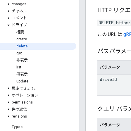
changes
HTTP リク
チャネル
コメント
DELETE https
ドライブ
概要
この URL は
gRP
create
delete
パスパラメ
get
非表示
パラメータ
list
再表示
drive
Id
update
反応できます。
オペレーション
permissions
クエリ パラ
件の返信
revisions
パラメータ
Types