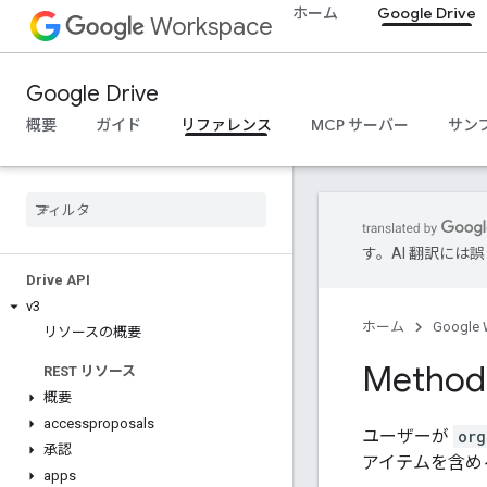
ホーム
Google Drive
Workspace
Google Drive
概要
ガイド
リファレンス
MCP サーバー
サン
す。AI 翻訳に
Drive API
v3
ホーム
Google 
リソースの概要
Method:
REST リソース
概要
accessproposals
ユーザーが
org
承認
アイテムを含め
apps