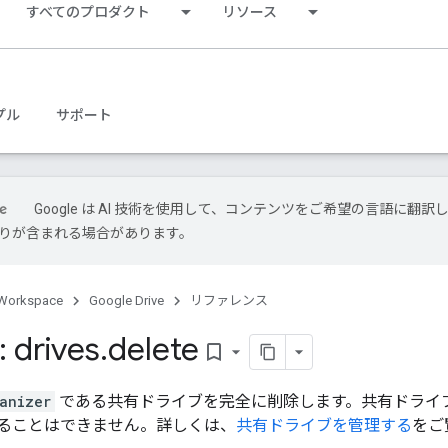
すべてのプロダクト
リソース
プル
サポート
Google は AI 技術を使用して、コンテンツをご希望の言語に翻訳
は誤りが含まれる場合があります。
Workspace
Google Drive
リファレンス
 drives
.
delete
bookmark_border
anizer
である共有ドライブを完全に削除します。共有ドライ
ることはできません。詳しくは、
共有ドライブを管理する
をご