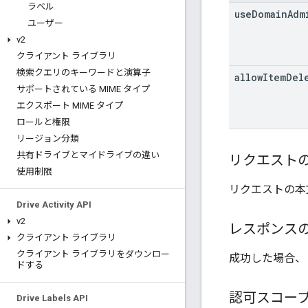
ラベル
use
Domain
Adm
ユーザー
v2
クライアント ライブラリ
検索クエリのキーワードと演算子
allow
Item
Del
サポートされている MIME タイプ
エクスポート MIME タイプ
ロールと権限
リージョン分類
共有ドライブとマイドライブの違い
リクエスト
使用制限
リクエストの本
Drive Activity API
v2
レスポンス
クライアント ライブラリ
クライアント ライブラリをダウンロー
成功した場合、
ドする
認可スコー
Drive Labels API