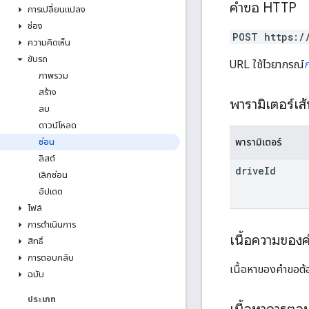
คำขอ HTTP
การเปลี่ยนแปลง
ช่อง
POST https:/
ความคิดเห็น
ขับรถ
URL ใช้ไวยากรณ์
ภาพรวม
สร้าง
พารามิเตอร์เส
ลบ
ดาวน์โหลด
พารามิเตอร์
ซ่อน
ลิสต์
drive
Id
เลิกซ่อน
อัปเดต
ไฟล์
การดำเนินการ
เนื้อความของ
สิทธิ์
การตอบกลับ
เนื้อหาของคำขอต้อ
ฉบับ
ประเภท