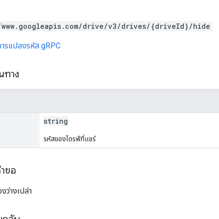
/www.googleapis.com/drive/v3/drives/{driveId}/hide
การแปลงรหัส gRPC
้นทาง
string
รหัสของไดรฟ์ที่แชร์
คำขอ
งว่างเปล่า