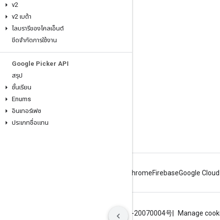
v2
เข้าร่วม
v2 เบต้า
Google Developer Program
ไลบรารีของไคลเอ็นต์
Google Developer Groups
ขีดจำกัดการใช้งาน
Google Developer Experts
Google Picker API
Accelerators
สรุป
Google Cloud & NVIDIA
ชั้นเรียน
Enums
อินเทอร์เฟซ
ประเภทชื่อแทน
Android
Chrome
Firebase
Google Cloud
ข้อกำหนด
ความเป็นส่วนตัว
ICP证合字B2-20070004号
Manage cook