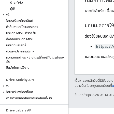
เนื้อหาการตอ
ป้ายกำกับ
ผู้ใช้
หากทำสำเร็จ เนื้
v2
ไลบรารีของไคลเอ็นต์
ขอบเขตการให้ส
คำค้นหาและโอเปอเรเตอร์
ประเภท MIME ที่รองรับ
ต้องใช้ขอบเขต OAu
ส่งออกประเภท MIME
บทบาทและสิทธิ์
https://
ตัวแยกประเภทภูมิภาค
ขอบเขตบางอย่างถูก
ความแตกต่างระหว่างไดรฟ์ที่แชร์กับไดรฟ์ของ
ฉัน
ขีดจำกัดการใช้งาน
Drive Activity API
เนื้อหาของหน้าเว็บนี้ได้รับอนุ
อย่างอื่น โปรดดูรายละเอียดที่
น
v2
ไลบรารีของไคลเอ็นต์
อัปเดตล่าสุด 2025-08-13 UT
การดาวน์โหลดไลบรารีของไคลเอ็นต์
Drive Labels API