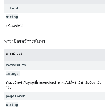
file
Id
string
รหัสของไฟล์
พารามิเตอร์การค้นหา
พารามิเตอร์
max
Results
integer
จำนวนป้ายกำกับสูงสุดที่จะแสดงต่อหน้า หากไม่ได้ตั้งค่าไว้ ค่าเริ่มต้นจะเป็น
100
page
Token
string