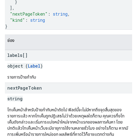
}
]
,
"nextPageToken"
: 
string
,
"kind"
: 
string
}
ช่อง
labels[]
object (
Label
)
รายการป้ายกำกับ
next
Page
Token
string
โทเค็นหน้าสำหรับป้ายกำกับหน้าถัดไป ฟิลด์นี้จะไม่มีหากถึงจุดสิ้นสุดของ
รายการแล้ว หากโทเค็นถูกปฏิเสธไม่ว่าด้วยเหตุผลใดก็ตาม คุณควรทิ้งโท
เค็นดังกล่าวและเริ่มการแบ่งหน้าใหม่จากหน้าแรกของผลการค้นหา โดย
ปกติแล้วโทเค็นหน้าเว็บจะมีอายุการใช้งานหลายชั่วโมง อย่างไรก็ตาม หากมี
การเพิ่มหรือนำรายการใหม่ออก ผลลัพธ์ที่คาดไว้ก็อาจแตกต่างกัน