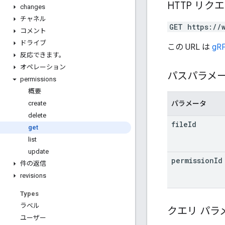
HTTP リク
changes
チャネル
GET https://
コメント
ドライブ
この URL は
gRP
反応できます。
オペレーション
パスパラメ
permissions
概要
パラメータ
create
delete
file
Id
get
list
update
permission
Id
件の返信
revisions
Types
ラベル
クエリ パラ
ユーザー