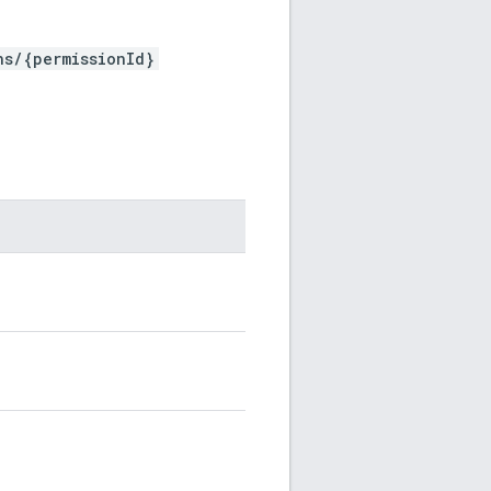
ns/{permissionId}