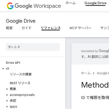
ホーム
Google Drive
Workspace
Google Drive
概要
ガイド
リファレンス
MCP サーバー
サン
す。AI 翻訳に
Drive API
v3
ホーム
Google 
リソースの概要
Method:
REST リソース
概要
accessproposals
ID で権限を取
承認
apps