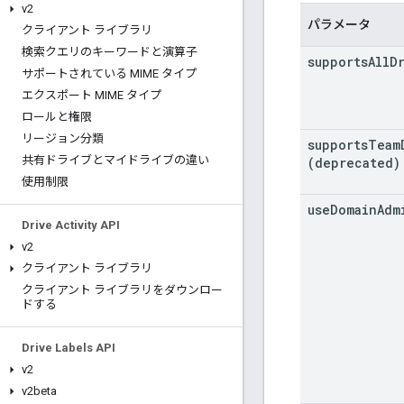
v2
パラメータ
クライアント ライブラリ
検索クエリのキーワードと演算子
supports
All
D
サポートされている MIME タイプ
エクスポート MIME タイプ
ロールと権限
リージョン分類
supports
Team
共有ドライブとマイドライブの違い
(deprecated)
使用制限
use
Domain
Adm
Drive Activity API
v2
クライアント ライブラリ
クライアント ライブラリをダウンロー
ドする
Drive Labels API
v2
v2beta