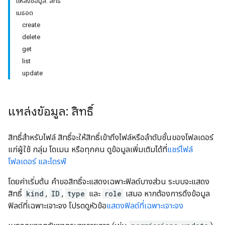
แหล่งข้อมูล: สิทธิ์
เมธอด
create
delete
get
list
update
แหล่งข้อมูล: สิทธิ์
สิทธิ์สำหรับไฟล์ สิทธิ์จะให้สิทธิ์เข้าถึงไฟล์หรือลำดับชั้นของโฟลเดอร์
แก่ผู้ใช้ กลุ่ม โดเมน หรือทุกคน ดูข้อมูลเพิ่มเติมได้ที่
แชร์ไฟล์
โฟลเดอร์ และไดรฟ์
โดยค่าเริ่มต้น คำขอสิทธิ์จะแสดงเฉพาะฟิลด์บางส่วน ระบบจะแสดง
สิทธิ์
kind
,
ID
,
type
และ
role
เสมอ หากต้องการดึงข้อมูล
ฟิลด์ที่เฉพาะเจาะจง โปรดดูหัวข้อ
แสดงฟิลด์ที่เฉพาะเจาะจง