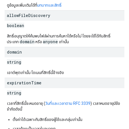
ดูข้อมูลเพิ่มเติมได้ที่
บทบาทและสิทธิ์
allow
File
Discovery
boolean
สิทธิ์อนุญาตให้ค้นพบไฟล์ผ่านการค้นหาได้หรือไม่ โดยจะใช้ได้กับสิทธิ์
domain
anyone
ประเภท
หรือ
เท่านั้น
domain
string
เอาต์พุตเท่านั้น โดเมนที่สิทธิ์นี้อ้างอิง
expiration
Time
string
เวลาที่สิทธิ์นี้จะหมดอายุ (
วันที่และเวลาตาม RFC 3339
) เวลาหมดอายุมีข้อ
จำกัดดังนี้
ตั้งค่าได้เฉพาะกับสิทธิ์ของผู้ใช้และกลุ่มเท่านั้น
เวลาต้องเป็นเวลาในอนาคต