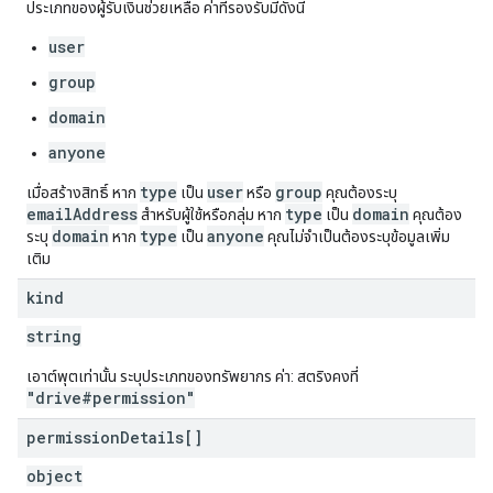
ประเภทของผู้รับเงินช่วยเหลือ ค่าที่รองรับมีดังนี้
user
group
domain
anyone
type
user
group
เมื่อสร้างสิทธิ์ หาก
เป็น
หรือ
คุณต้องระบุ
emailAddress
type
domain
สำหรับผู้ใช้หรือกลุ่ม หาก
เป็น
คุณต้อง
domain
type
anyone
ระบุ
หาก
เป็น
คุณไม่จำเป็นต้องระบุข้อมูลเพิ่ม
เติม
kind
string
เอาต์พุตเท่านั้น ระบุประเภทของทรัพยากร ค่า: สตริงคงที่
"drive#permission"
permission
Details[]
object