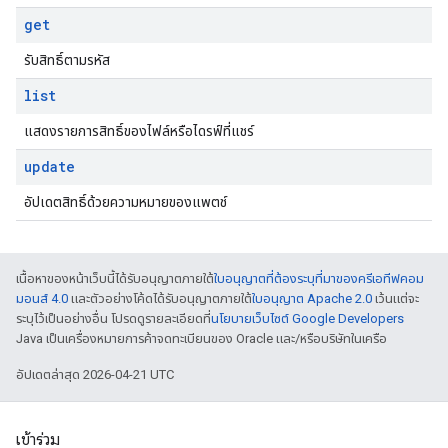
get
รับสิทธิ์ตามรหัส
list
แสดงรายการสิทธิ์ของไฟล์หรือไดรฟ์ที่แชร์
update
อัปเดตสิทธิ์ด้วยความหมายของแพตช์
เนื้อหาของหน้าเว็บนี้ได้รับอนุญาตภายใต้
ใบอนุญาตที่ต้องระบุที่มาของครีเอทีฟคอม
มอนส์ 4.0
และตัวอย่างโค้ดได้รับอนุญาตภายใต้
ใบอนุญาต Apache 2.0
เว้นแต่จะ
ระบุไว้เป็นอย่างอื่น โปรดดูรายละเอียดที่
นโยบายเว็บไซต์ Google Developers
Java เป็นเครื่องหมายการค้าจดทะเบียนของ Oracle และ/หรือบริษัทในเครือ
อัปเดตล่าสุด 2026-04-21 UTC
เข้าร่วม