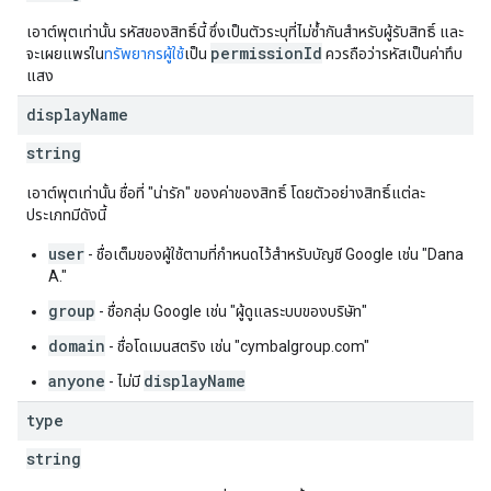
เอาต์พุตเท่านั้น รหัสของสิทธิ์นี้ ซึ่งเป็นตัวระบุที่ไม่ซ้ำกันสำหรับผู้รับสิทธิ์ และ
permissionId
จะเผยแพร่ใน
ทรัพยากรผู้ใช้
เป็น
ควรถือว่ารหัสเป็นค่าทึบ
แสง
display
Name
string
เอาต์พุตเท่านั้น ชื่อที่ "น่ารัก" ของค่าของสิทธิ์ โดยตัวอย่างสิทธิ์แต่ละ
ประเภทมีดังนี้
user
- ชื่อเต็มของผู้ใช้ตามที่กำหนดไว้สำหรับบัญชี Google เช่น "Dana
A."
group
- ชื่อกลุ่ม Google เช่น "ผู้ดูแลระบบของบริษัท"
domain
- ชื่อโดเมนสตริง เช่น "cymbalgroup.com"
anyone
displayName
- ไม่มี
type
string