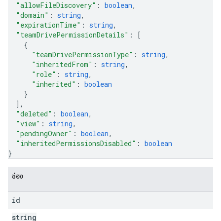
"allowFileDiscovery"
: 
boolean
,
"domain"
: 
string
,
"expirationTime"
: 
string
,
"teamDrivePermissionDetails"
: 
[
{
"teamDrivePermissionType"
: 
string
,
"inheritedFrom"
: 
string
,
"role"
: 
string
,
"inherited"
: 
boolean
}
]
,
"deleted"
: 
boolean
,
"view"
: 
string
,
"pendingOwner"
: 
boolean
,
"inheritedPermissionsDisabled"
: 
boolean
}
ช่อง
id
string