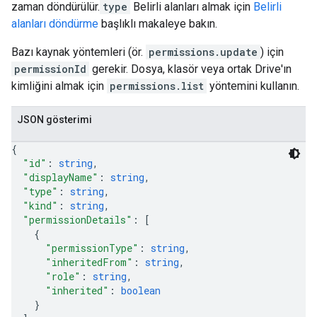
zaman döndürülür.
type
Belirli alanları almak için
Belirli
alanları döndürme
başlıklı makaleye bakın.
Bazı kaynak yöntemleri (ör.
permissions.update
) için
permissionId
gerekir. Dosya, klasör veya ortak Drive'ın
kimliğini almak için
permissions.list
yöntemini kullanın.
JSON gösterimi
{
"id"
: 
string
,
"displayName"
: 
string
,
"type"
: 
string
,
"kind"
: 
string
,
"permissionDetails"
: 
[
{
"permissionType"
: 
string
,
"inheritedFrom"
: 
string
,
"role"
: 
string
,
"inherited"
: 
boolean
}