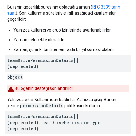
Bu iznin geçerlilik süresinin dolacağı zaman (
RFC 3339 tarih-
saat
). Son kullanma süreleriyle ilgili aşağıdaki kısıtlamalar
geçerlidir:
Yalnızca kullanıcı ve grup izinlerinde ayarlanabilirler.
Zaman gelecekte olmalıdır.
Zaman, şu anki tarihten en fazla bir yıl sonrası olabilir.
team
Drive
Permission
Details[]
(deprecated)
object
Bu öğenin desteği sonlandırıldı.
Yalnızca çıkış. Kullanımdan kaldırıldı: Yalnızca çıkış. Bunun
permissionDetails
yerine
politikasını kullanın.
team
Drive
Permission
Details[]
(deprecated)
.
team
Drive
Permission
Type
(deprecated)