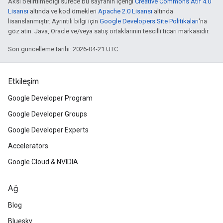
Aksi belirtilmediği sürece bu sayfanın içeriği
Creative Commons Atıf 4.0
Lisansı
altında ve kod örnekleri
Apache 2.0 Lisansı
altında
lisanslanmıştır. Ayrıntılı bilgi için
Google Developers Site Politikaları
'na
göz atın. Java, Oracle ve/veya satış ortaklarının tescilli ticari markasıdır.
Son güncelleme tarihi: 2026-04-21 UTC.
Etkileşim
Google Developer Program
Google Developer Groups
Google Developer Experts
Accelerators
Google Cloud & NVIDIA
Ağ
Blog
Bluesky