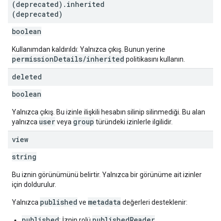
(deprecated)
.
inherited
(deprecated)
boolean
Kullanımdan kaldırıldı: Yalnızca çıkış. Bunun yerine
permissionDetails/inherited
politikasını kullanın.
deleted
boolean
Yalnızca çıkış. Bu izinle ilişkili hesabın silinip silinmediği. Bu alan
user
group
yalnızca
veya
türündeki izinlerle ilgilidir.
view
string
Bu iznin görünümünü belirtir. Yalnızca bir görünüme ait izinler
için doldurulur.
published
metadata
Yalnızca
ve
değerleri desteklenir:
published
publishedReader
: İznin rolü
.