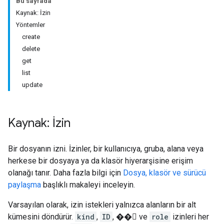
Bu sayfada
Kaynak: İzin
Yöntemler
create
delete
get
list
update
Kaynak: İzin
Bir dosyanın izni. İzinler, bir kullanıcıya, gruba, alana veya
herkese bir dosyaya ya da klasör hiyerarşisine erişim
olanağı tanır. Daha fazla bilgi için
Dosya, klasör ve sürücü
paylaşma
başlıklı makaleyi inceleyin.
Varsayılan olarak, izin istekleri yalnızca alanların bir alt
kümesini döndürür.
kind
,
ID
, �� ve
role
izinleri her