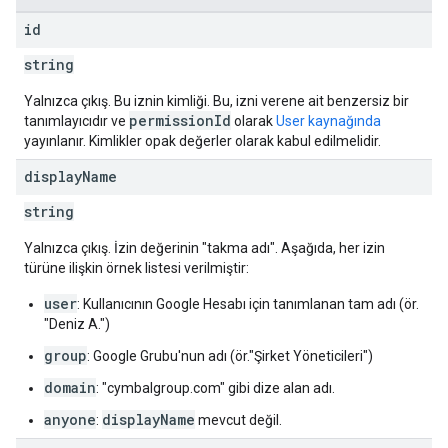
id
string
Yalnızca çıkış. Bu iznin kimliği. Bu, izni verene ait benzersiz bir
permissionId
tanımlayıcıdır ve
olarak
User kaynağında
yayınlanır. Kimlikler opak değerler olarak kabul edilmelidir.
display
Name
string
Yalnızca çıkış. İzin değerinin "takma adı". Aşağıda, her izin
türüne ilişkin örnek listesi verilmiştir:
user
: Kullanıcının Google Hesabı için tanımlanan tam adı (ör.
"Deniz A.")
group
: Google Grubu'nun adı (ör."Şirket Yöneticileri")
domain
: "cymbalgroup.com" gibi dize alan adı.
anyone
displayName
:
mevcut değil.