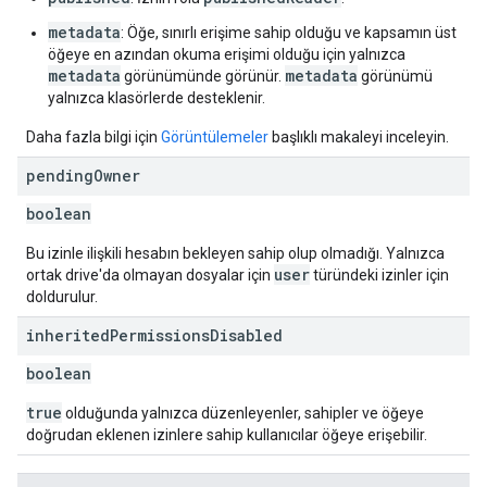
metadata
: Öğe, sınırlı erişime sahip olduğu ve kapsamın üst
öğeye en azından okuma erişimi olduğu için yalnızca
metadata
metadata
görünümünde görünür.
görünümü
yalnızca klasörlerde desteklenir.
Daha fazla bilgi için
Görüntülemeler
başlıklı makaleyi inceleyin.
pending
Owner
boolean
Bu izinle ilişkili hesabın bekleyen sahip olup olmadığı. Yalnızca
user
ortak drive'da olmayan dosyalar için
türündeki izinler için
doldurulur.
inherited
Permissions
Disabled
boolean
true
olduğunda yalnızca düzenleyenler, sahipler ve öğeye
doğrudan eklenen izinlere sahip kullanıcılar öğeye erişebilir.