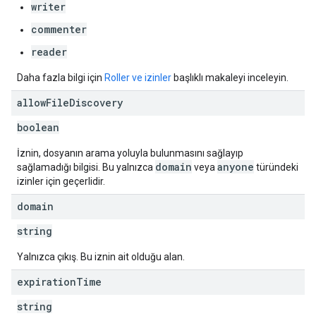
writer
commenter
reader
Daha fazla bilgi için
Roller ve izinler
başlıklı makaleyi inceleyin.
allow
File
Discovery
boolean
İznin, dosyanın arama yoluyla bulunmasını sağlayıp
domain
anyone
sağlamadığı bilgisi. Bu yalnızca
veya
türündeki
izinler için geçerlidir.
domain
string
Yalnızca çıkış. Bu iznin ait olduğu alan.
expiration
Time
string