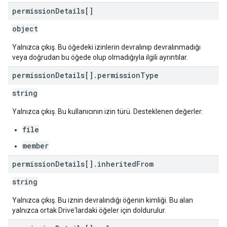
permission
Details[]
object
Yalnızca çıkış. Bu öğedeki izinlerin devralınıp devralınmadığı
veya doğrudan bu öğede olup olmadığıyla ilgili ayrıntılar.
permission
Details[]
.
permission
Type
string
Yalnızca çıkış. Bu kullanıcının izin türü. Desteklenen değerler:
file
member
permission
Details[]
.
inherited
From
string
Yalnızca çıkış. Bu iznin devralındığı öğenin kimliği. Bu alan
yalnızca ortak Drive'lardaki öğeler için doldurulur.