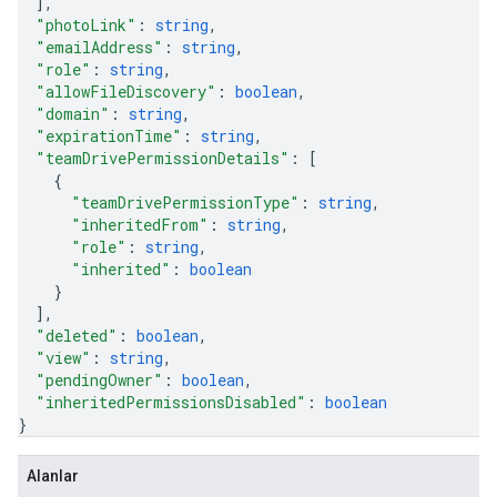
]
,
"photoLink"
: 
string
,
"emailAddress"
: 
string
,
"role"
: 
string
,
"allowFileDiscovery"
: 
boolean
,
"domain"
: 
string
,
"expirationTime"
: 
string
,
"teamDrivePermissionDetails"
: 
[
{
"teamDrivePermissionType"
: 
string
,
"inheritedFrom"
: 
string
,
"role"
: 
string
,
"inherited"
: 
boolean
}
]
,
"deleted"
: 
boolean
,
"view"
: 
string
,
"pendingOwner"
: 
boolean
,
"inheritedPermissionsDisabled"
: 
boolean
}
Alanlar