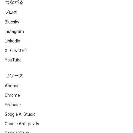
つながる
ブログ
Bluesky
Instagram
LinkedIn
X（Twitter）
YouTube
リソース
Android
Chrome
Firebase
Google AI Studio
Google Antigravity