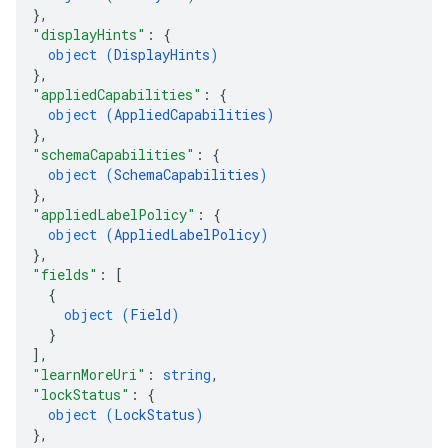
}
,
"displayHints"
: 
{
object (
DisplayHints
)
}
,
"appliedCapabilities"
: 
{
object (
AppliedCapabilities
)
}
,
"schemaCapabilities"
: 
{
object (
SchemaCapabilities
)
}
,
"appliedLabelPolicy"
: 
{
object (
AppliedLabelPolicy
)
}
,
"fields"
: 
[
{
object (
Field
)
}
]
,
"learnMoreUri"
: 
string
,
"lockStatus"
: 
{
object (
LockStatus
)
}
,