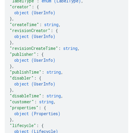
"labelType"
: 
enum (
LabelType
)
,
"creator"
: 
{
object (
UserInfo
)
}
,
"createTime"
: 
string
,
"revisionCreator"
: 
{
object (
UserInfo
)
}
,
"revisionCreateTime"
: 
string
,
"publisher"
: 
{
object (
UserInfo
)
}
,
"publishTime"
: 
string
,
"disabler"
: 
{
object (
UserInfo
)
}
,
"disableTime"
: 
string
,
"customer"
: 
string
,
"properties"
: 
{
object (
Properties
)
}
,
"lifecycle"
: 
{
object (
Lifecycle
)