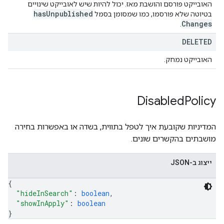
האובייקט פורסם והושבת מאז. יכול להיות שיש לאובייקט שינויים
has
Unpublished
בטיוטה שלא פורסמו, כמו שמסומן בסמל
Changes
.
DELETED
האובייקט נמחק.
Disabled
Policy
המדיניות שקובעת איך לטפל בתווית, בשדה או באפשרות בחירה
מושבתים בהקשרים שונים.
ייצוג ב-JSON
{
"hideInSearch"
: 
boolean
,
"showInApply"
: 
boolean
}