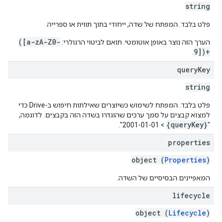
string
פלט בלבד. המפתח של שדה, ייחודי בתוך תווית או ספרייה.
([a-zA-Z0-
הערך הזה נוצר באופן אוטומטי. תואם לביטוי הרגולרי:
9])+
.
query
Key
string
פלט בלבד. המפתח לשימוש כשיוצרים שאילתות חיפוש ב-Drive כדי
למצוא קבצים על סמך ערכים שהוגדרו בשדה הזה בקבצים. לדוגמה,
{queryKey}
> 2001-01-01".
"
properties
object (
Properties
)
המאפיינים הבסיסיים של השדה.
lifecycle
object (
Lifecycle
)