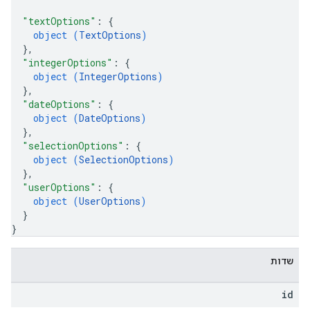
"textOptions"
: 
{
object (
TextOptions
)
}
,
"integerOptions"
: 
{
object (
IntegerOptions
)
}
,
"dateOptions"
: 
{
object (
DateOptions
)
}
,
"selectionOptions"
: 
{
object (
SelectionOptions
)
}
,
"userOptions"
: 
{
object (
UserOptions
)
}
}
שדות
id