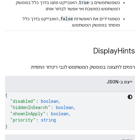
true
כשמשתמשים ב-
, האובייקט מוצג בדרך כלל בממשק
המשתמש כמושבת ואי אפשר לבחור אותו.
false
כשמגדירים את האפשרות
, האובייקט בדרך כלל
מוסתר בממשק המשתמש.
Display
Hints
רמזים לתצוגה בממשק המשתמש לגבי רינדור התווית.
ייצוג ב-JSON
{
"disabled"
: 
boolean
,
"hiddenInSearch"
: 
boolean
,
"shownInApply"
: 
boolean
,
"priority"
: 
string
}