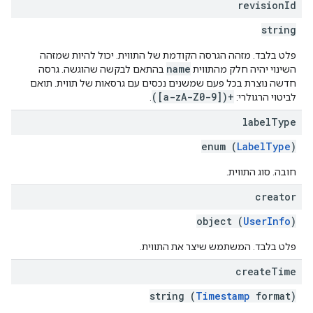
revision
Id
string
פלט בלבד. מזהה הגרסה הקודמת של התווית. יכול להיות שמזהה
name
השינוי יהיה חלק מהתווית
בהתאם לבקשה שהוגשה. גרסה
חדשה נוצרת בכל פעם שמשנים נכסים עם גרסאות של תווית. תואם
([a-zA-Z0-9])+
לביטוי הרגולרי:
.
label
Type
enum (
LabelType
)
חובה. סוג התווית.
creator
object (
UserInfo
)
פלט בלבד. המשתמש שיצר את התווית.
create
Time
string (
Timestamp
format)