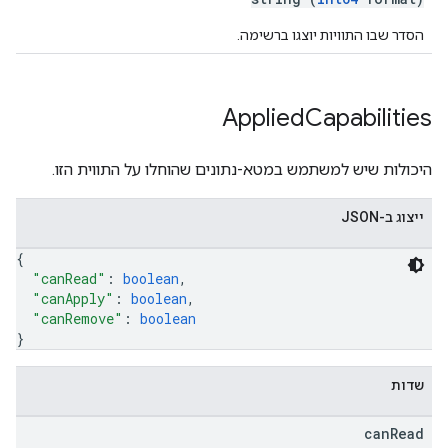
הסדר שבו התוויות יוצגו ברשימה.
Applied
Capabilities
היכולות שיש למשתמש במטא-נתונים שהוחלו על התווית הזו.
ייצוג ב-JSON
{
"canRead"
: 
boolean
,
"canApply"
: 
boolean
,
"canRemove"
: 
boolean
}
שדות
can
Read