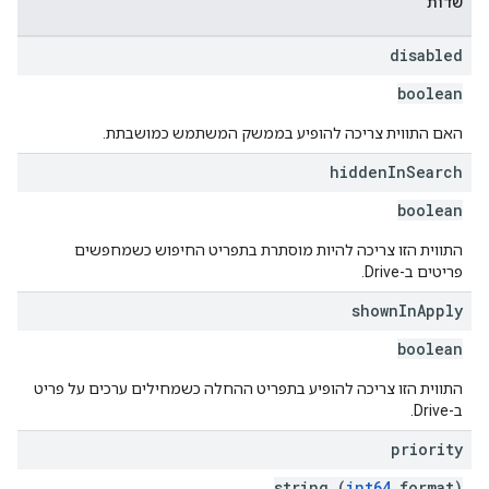
שדות
disabled
boolean
האם התווית צריכה להופיע בממשק המשתמש כמושבתת.
hidden
In
Search
boolean
התווית הזו צריכה להיות מוסתרת בתפריט החיפוש כשמחפשים
פריטים ב-Drive.
shown
In
Apply
boolean
התווית הזו צריכה להופיע בתפריט ההחלה כשמחילים ערכים על פריט
ב-Drive.
priority
string (
int64
format)