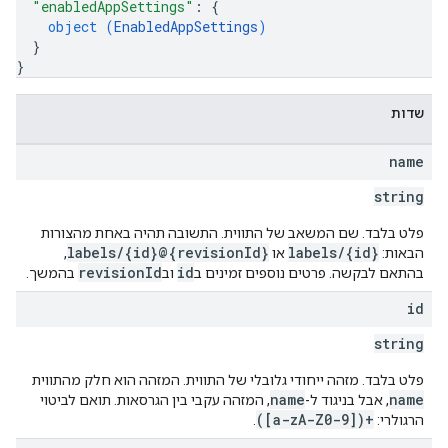
"enabledAppSettings"
: 
{
object (
EnabledAppSettings
)
}
}
שדות
name
string
פלט בלבד. שם המשאב של התווית. התשובה תהיה באחת מהצורות
labels/{id}@{revisionId}
labels/{id}
הבאות:
או
,
revisionId
id
בהתאם לבקשה. פרטים נוספים זמינים ב
וב
בהמשך.
id
string
פלט בלבד. מזהה ייחודי גלובלי של התווית. המזהה הוא חלק מהתווית
name
name
, אבל בניגוד ל-
, המזהה עקבי בין הגרסאות. תואם לביטוי
([a-zA-Z0-9])+
הרגולרי:
.