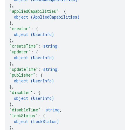
}
,
"appliedCapabilities"
: 
{
object (
AppliedCapabilities
)
}
,
"creator"
: 
{
object (
UserInfo
)
}
,
"createTime"
: 
string
,
"updater"
: 
{
object (
UserInfo
)
}
,
"updateTime"
: 
string
,
"publisher"
: 
{
object (
UserInfo
)
}
,
"disabler"
: 
{
object (
UserInfo
)
}
,
"disableTime"
: 
string
,
"lockStatus"
: 
{
object (
LockStatus
)
}
,