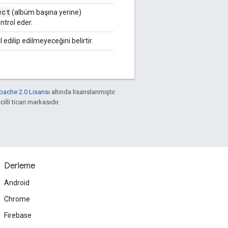
ect
(albüm başına yerine)
ontrol eder.
edilip edilmeyeceğini belirtir.
pache 2.0 Lisansı
altında lisanslanmıştır.
illi ticari markasıdır.
Derleme
Android
Chrome
Firebase