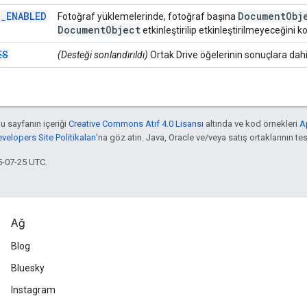
D_ENABLED
Document
Obj
Fotoğraf yüklemelerinde, fotoğraf başına
Document
Object
etkinleştirilip etkinleştirilmeyeceğini k
ES
(Desteği sonlandırıldı)
Ortak Drive öğelerinin sonuçlara dahil 
bu sayfanın içeriği
Creative Commons Atıf 4.0 Lisansı
altında ve kod örnekleri
A
elopers Site Politikaları
'na göz atın. Java, Oracle ve/veya satış ortaklarının tesc
5-07-25 UTC.
Ağ
Blog
Bluesky
Instagram