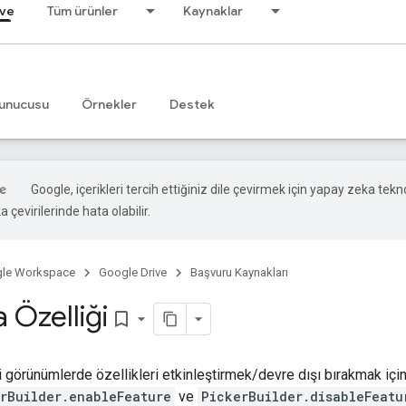
ive
Tüm ürünler
Kaynaklar
unucusu
Örnekler
Destek
Google, içerikleri tercih ettiğiniz dile çevirmek için yapay zeka tekno
 çevirilerinde hata olabilir.
le Workspace
Google Drive
Başvuru Kaynakları
 Özelliği
bookmark_border
li görünümlerde özellikleri etkinleştirmek/devre dışı bırakmak için 
rBuilder.enableFeature
ve
PickerBuilder.disableFeatu