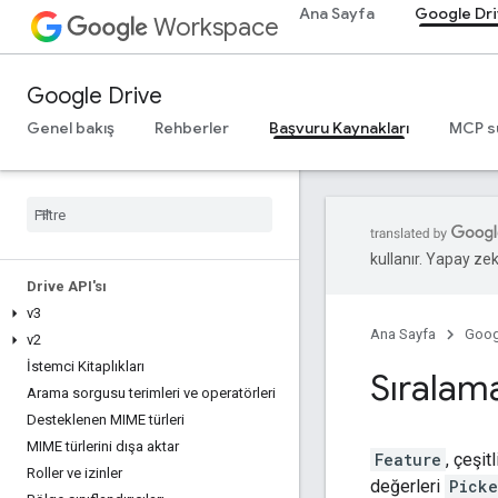
Ana Sayfa
Google Dr
Workspace
Google Drive
Genel bakış
Rehberler
Başvuru Kaynakları
MCP s
kullanır. Yapay zeka
Drive API'sı
v3
Ana Sayfa
Goog
v2
İstemci Kitaplıkları
Sıralama
Arama sorgusu terimleri ve operatörleri
Desteklenen MIME türleri
MIME türlerini dışa aktar
Feature
, çeşit
Roller ve izinler
değerleri
Picke