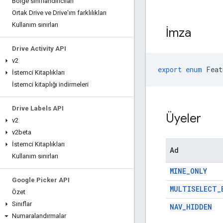
Bölge sınıflandırıcıları
Ortak Drive ve Drive'ım farklılıkları
Kullanım sınırları
İmza
Drive Activity API
v2
export
enum
Feat
İstemci Kitaplıkları
İstemci kitaplığı indirmeleri
Drive Labels API
Üyeler
v2
v2beta
İstemci Kitaplıkları
Ad
Kullanım sınırları
MINE_ONLY
Google Picker API
MULTISELECT_
Özet
Sınıflar
NAV_HIDDEN
Numaralandırmalar