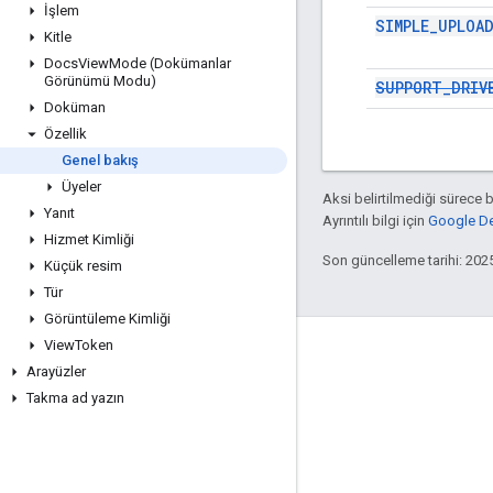
İşlem
SIMPLE_UPLOA
Kitle
Docs
View
Mode (Dokümanlar
Görünümü Modu)
SUPPORT_DRIV
Doküman
Özellik
Genel bakış
Üyeler
Aksi belirtilmediği sürece 
Yanıt
Ayrıntılı bilgi için
Google Dev
Hizmet Kimliği
Son güncelleme tarihi: 202
Küçük resim
Tür
Görüntüleme Kimliği
View
Token
Etkileşim
Arayüzler
Google Developer Program
Takma ad yazın
Google Developer Groups
Google Developer Experts