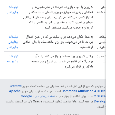
پاداش
کاربران با انجام بازی‌ها، شرکت در نظرسنجی‌ها یا
تبلیغات
داده شده
تماشای ویدیوها، جوایز درون‌برنامه‌ای مانند سکه یا
جایزه‌دار
امتیاز کسب می‌کنند. می‌توانید برای واحدهای تبلیغاتی
جوایزی تعیین کنید و مقادیر پاداش و اقلامی را که
کاربران دریافت می‌کنند، مشخص کنید.
تبلیغات
به شما امکان می‌دهد برای تبلیغاتی که در حین انتقال
تبلیغات
بینابینی
برنامه ظاهر می‌شوند، جوایزی مانند سکه یا جان اضافی
بینابینی
پاداش‌دار
ارائه دهید.
جایزه‌دار
برنامه باز
وقتی کاربران برنامه شما را باز می‌کنند یا به آن
تبلیغات
است
برمی‌گردند، ظاهر می‌شود. این تبلیغ روی صفحه
باز برنامه
بارگذاری قرار می‌گیرد.
 در مواردی که غیر از این ذکر شده باشد،‌محتوای این صفحه تحت مجوز
Creative
Commons Attribution 4.0 Licen
است. نمونه کدها نیز دارای مجوز
Apache
2.0 Licen
است. برای اطلاع از جزئیات، به
خطمشی‌های سایت Google
Develope‏
مراجعه کنید. جاوا علامت تجاری ثبت‌شده Oracle و/یا شرکت‌های وابسته
 آن است.