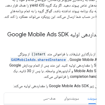
برنامه‌های خاص پیوند دهید. اگر یک گروه yield iOS را هدف قرار دهد،
ا به یک برنامه پیوند نداشته باشد، گوگل گروه را به تمام برنامه‌های
می‌کند. این رویکرد می‌تواند عملکرد را کند کند.
قداردهی اولیه
Google Mobile Ads SDK
ل از بارگذاری تبلیغات، با فراخوانی متد
start()
از ویژگی
GADMobileAds.sharedInstance
،
Google Mobile A
SD
را مقداردهی اولیه کنید. این متد پس از اتمام پردازش
Google
Mobile Ads SD
و آداپتورهای واسطه، یا پس از 30 ثانیه، یک
completion hand را فراخوانی می‌کند.
ال زیر
Google Mobile Ads SDK
را مقداردهی اولیه می‌کند:
سویفت
سویفت‌یو‌آی
هدف-سی