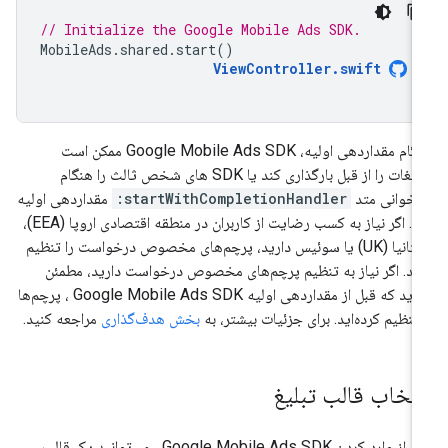
// Initialize the Google Mobile Ads SDK.
MobileAds
.
shared
.
start
()
ViewController
.
swift
گام مقداردهی اولیه،
Google Mobile Ads SDK
ممکن است
تبلیغات را از قبل بارگذاری کند یا SDK های شخص ثالث را هنگام
اخوانی متد
startWithCompletionHandler:
مقداردهی اولیه
کند. اگر نیاز به کسب رضایت از کاربران در منطقه اقتصادی اروپا (EEA)،
بریتانیا (UK) یا سوئیس دارید، پرچم‌های مخصوص درخواست را تنظیم
ید. اگر نیاز به تنظیم پرچم‌های مخصوص درخواست دارید، مطمئن
ید که قبل از مقداردهی اولیه
Google Mobile Ads SDK
، پرچم‌ها
 تنظیم کرده‌اید. برای جزئیات بیشتر، به
بخش هدف‌گذاری
مراجعه کنید.
نتخاب قالب تبلیغ
 از وارد کردن
Google Mobile Ads SDK
، می‌توانید یک قالب