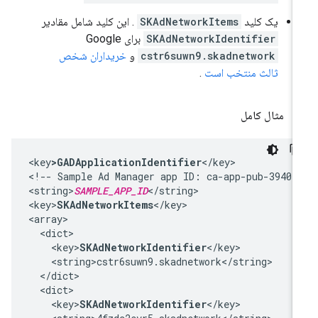
یک کلید
SKAdNetworkItems
. این کلید شامل مقادیر
SKAdNetworkIdentifier
برای Google
cstr6suwn9.skadnetwork
و
خریداران شخص
ثالث منتخب است
.
مثال کامل
<key
>GADApplicationIdentifier
</key>

<!-- Sample Ad Manager app ID: ca-app-pub-394025
<string>
SAMPLE_APP_ID
</string>

<key>
SKAdNetworkItems
</key>

<array>

  <dict>

    <key>
SKAdNetworkIdentifier
</key>

    <string>cstr6suwn9.skadnetwork</string>

  </dict>

  <dict>

    <key>
SKAdNetworkIdentifier
</key>
