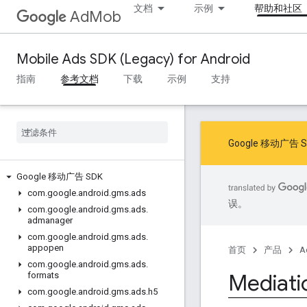
文档
示例
帮助和社区
AdMob
Mobile Ads SDK (Legacy) for Android
指南
参考文档
下载
示例
支持
Google 移动
Google 移动广告 SDK
com
.
google
.
android
.
gms
.
ads
误。
com
.
google
.
android
.
gms
.
ads
.
admanager
com
.
google
.
android
.
gms
.
ads
.
appopen
首页
产品
A
com
.
google
.
android
.
gms
.
ads
.
Mediati
formats
com
.
google
.
android
.
gms
.
ads
.
h5