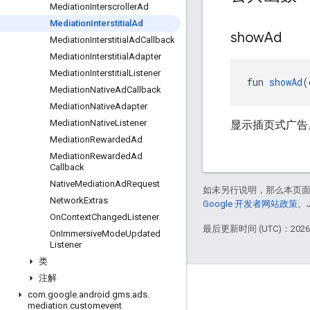
Mediation
Interscroller
Ad
Mediation
Interstitial
Ad
show
Ad
Mediation
Interstitial
Ad
Callback
Mediation
Interstitial
Adapter
Mediation
Interstitial
Listener
fun 
showAd
(
Mediation
Native
Ad
Callback
Mediation
Native
Adapter
Mediation
Native
Listener
显示插页式广告
Mediation
Rewarded
Ad
Mediation
Rewarded
Ad
Callback
Native
Mediation
Ad
Request
如未另行说明，那么本页
Network
Extras
Google 开发者网站政策
。
On
Context
Changed
Listener
最后更新时间 (UTC)：2026-
On
Immersive
Mode
Updated
Listener
类
注解
互动
com
.
google
.
android
.
gms
.
ads
.
mediation
.
customevent