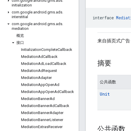
com
.
google
.
android
.
gms
.
ads
.
initialization
com
.
google
.
android
.
gms
.
ads
.
interstitial
interface 
Mediat
com
.
google
.
android
.
gms
.
ads
.
mediation
概览
来自插页式广
接口
Initialization
Complete
Callback
Mediation
Ad
Callback
摘要
Mediation
Ad
Load
Callback
Mediation
Ad
Request
Mediation
Adapter
公共函数
Mediation
App
Open
Ad
Mediation
App
Open
Ad
Callback
Unit
Mediation
Banner
Ad
Mediation
Banner
Ad
Callback
Mediation
Banner
Adapter
Mediation
Banner
Listener
公共函数
Mediation
Extras
Receiver