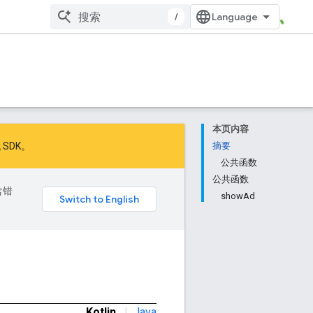
/
本页内容
 SDK
。
摘要
公共函数
公共函数
含错
showAd
Kotlin
|
Java