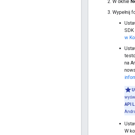
W oknie
N
Wypełnij f
Ust
SDK 
w Kot
Ust
test
na An
nows
infor
U
wyświ
API L
Andr
Ust
W ko