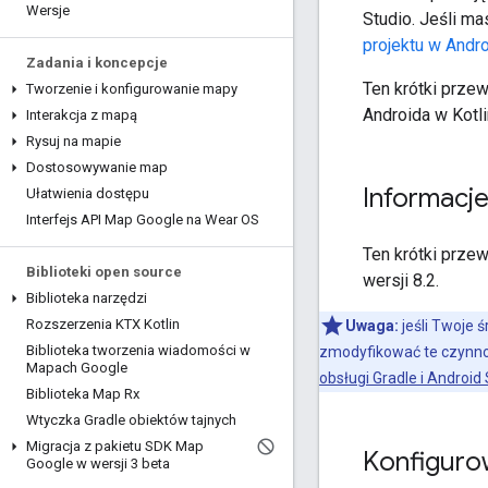
Wersje
Studio. Jeśli ma
projektu w Andro
Zadania i koncepcje
Ten krótki prze
Tworzenie i konfigurowanie mapy
Androida w Kotli
Interakcja z mapą
Rysuj na mapie
Dostosowywanie map
Informacj
Ułatwienia dostępu
Interfejs API Map Google na Wear OS
Ten krótki prze
Biblioteki open source
wersji 8.2.
Biblioteka narzędzi
Rozszerzenia KTX Kotlin
Uwaga:
jeśli Twoje 
Biblioteka tworzenia wiadomości w
zmodyfikować te czynnośc
Mapach Google
obsługi Gradle i Android 
Biblioteka Map Rx
Wtyczka Gradle obiektów tajnych
Migracja z pakietu SDK Map
Konfiguro
Google w wersji 3 beta