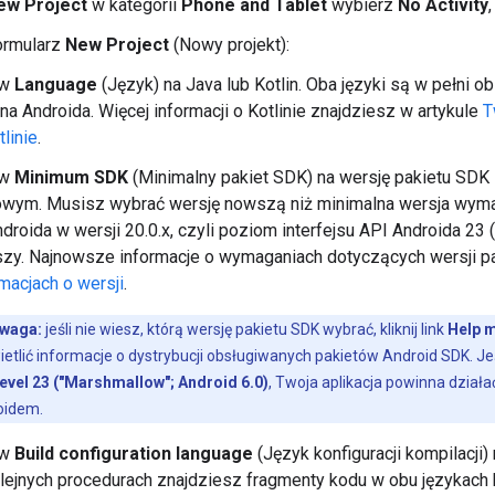
ew Project
w kategorii
Phone and Tablet
wybierz
No Activity
ormularz
New Project
(Nowy projekt):
aw
Language
(Język) na Java lub Kotlin. Oba języki są w pełni 
na Androida. Więcej informacji o Kotlinie znajdziesz w artykule
T
linie
.
aw
Minimum SDK
(Minimalny pakiet SDK) na wersję pakietu SD
owym. Musisz wybrać wersję nowszą niż minimalna wersja wym
droida w wersji 20.0.x, czyli poziom interfejsu API Androida 23 
zy. Najnowsze informacje o wymaganiach dotyczących wersji p
macjach o wersji
.
waga:
jeśli nie wiesz, którą wersję pakietu SDK wybrać, kliknij link
Help 
etlić informacje o dystrybucji obsługiwanych pakietów Android SDK. Je
evel 23 ("Marshmallow"; Android 6.0)
, Twoja aplikacja powinna dział
oidem.
aw
Build configuration language
(Język konfiguracji kompilacji)
lejnych procedurach znajdziesz fragmenty kodu w obu językach ko