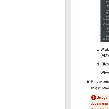
W ok
(Akt
Klikn
Więc
Po zakończ
aktywność 
Uwaga:
dodawania g