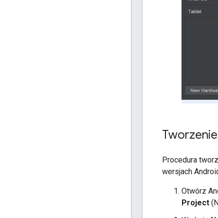
Tworzenie
Procedura tworz
wersjach Android
Otwórz And
Project
(N