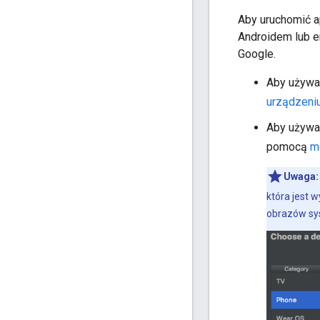
Aby uruchomić a
Androidem lub em
Google.
Aby używać
urządzeni
Aby używać
pomocą
m
Uwaga
która jest 
obrazów sys