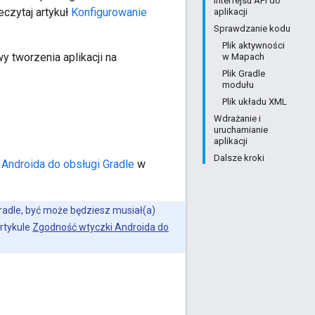
interfejsu API do
eczytaj artykuł
Konfigurowanie
aplikacji
Sprawdzanie kodu
Plik aktywności
 tworzenia aplikacji na
w Mapach
Plik Gradle
modułu
Plik układu XML
Wdrażanie i
uruchamianie
aplikacji
Dalsze kroki
e
Androida do obsługi Gradle
w
Gradle, być może będziesz musiał(a)
artykule
Zgodność wtyczki Androida do