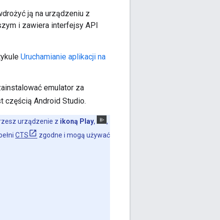
wdrożyć ją na urządzeniu z
szym i zawiera interfejsy API
tykule
Uruchamianie aplikacji na
zainstalować emulator za
st częścią Android Studio.
erzesz urządzenie z
ikoną Play
,
,
 pełni
CTS
zgodne i mogą używać