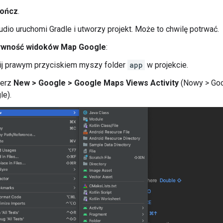
ończ
.
udio uruchomi Gradle i utworzy projekt. Może to chwilę potrwać.
ywność widoków Map Google
:
nij prawym przyciskiem myszy folder
app
w projekcie.
ierz
New > Google > Google Maps Views Activity
(Nowy > Go
le).