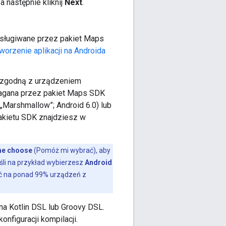
, a następnie kliknij
Next
.
obsługiwane przez pakiet Maps
worzenie aplikacji na Androida
K zgodną z urządzeniem
agana przez pakiet Maps SDK
(„Marshmallow”; Android 6.0) lub
akietu SDK znajdziesz w
me choose
(Pomóż mi wybrać), aby
śli na przykład wybierzesz
Android
ać na ponad 99% urządzeń z
 na Kotlin DSL lub Groovy DSL.
nfiguracji kompilacji.