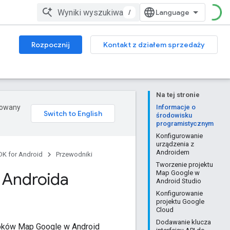
/
Rozpocznij
Kontakt z działem sprzedaży
Na tej stronie
erowany
Informacje o
środowisku
programistycznym
Konfigurowanie
urządzenia z
Androidem
K for Android
Przewodniki
Tworzenie projektu
 Androida
Map Google w
Android Studio
Konfigurowanie
projektu Google
Cloud
Dodawanie klucza
idoków Map Google w Android