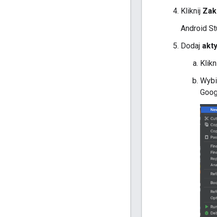
Kliknij
Zak
Android St
Dodaj
akt
Klik
Wyb
Goog