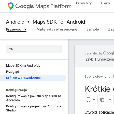
Produkty
Ceny
Maps Platform
Android
Maps SDK for Android
Przewodniki
Materiały referencyjne
Sample
Za
język. Tłumaczen
Maps SDK na Androida
Przegląd
Strona główna
Krótkie wprowadzenie
Krótkie
Konfiguracja
Konfigurowanie pakietu Maps SDK na
bookmark_border
Androida
Konfigurowanie projektu na Androida
Studio
Utwórz aplikacj