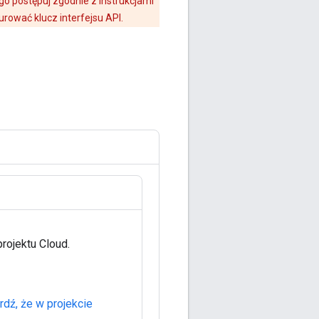
o postępuj zgodnie z instrukcjami
urować klucz interfejsu API.
rojektu Cloud.
rdź, że w projekcie