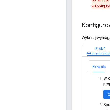
Spowoduje t
w
Konfiguro
Konfiguro
Wykonaj wymagane
Krok 1
Konsola
W k
proj
O
Spr