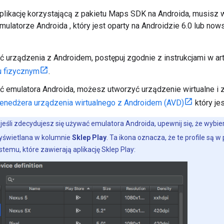
plikację korzystającą z pakietu Maps SDK na Androida, musisz 
ulatorze Androida , który jest oparty na Androidzie 6.0 lub now
 urządzenia z Androidem, postępuj zgodnie z instrukcjami w ar
u fizycznym
.
 emulatora Androida, możesz utworzyć urządzenie wirtualne i 
enedżera urządzenia wirtualnego z Androidem (AVD)
który je
:
jeśli zdecydujesz się używać emulatora Androida, upewnij się, że wybi
wyświetlana w kolumnie
Sklep Play
. Ta ikona oznacza, że te profile są w
temu, które zawierają aplikację Sklep Play: