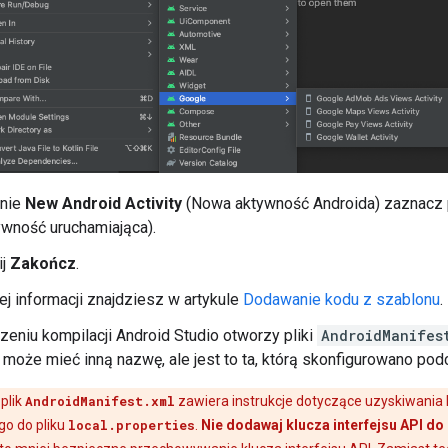
nie
New Android Activity
(Nowa aktywność Androida) zaznacz
ywność uruchamiająca).
ij
Zakończ
.
ej informacji znajdziesz w artykule
Dodawanie kodu z szablonu
.
eniu kompilacji Android Studio otworzy pliki
AndroidManifes
może mieć inną nazwę, ale jest to ta, którą skonfigurowano podcz
plik
AndroidManifest.xml
zawiera instrukcje dotyczące uzyskiwania k
o do pliku
local.properties
.
Nie dodawaj klucza interfejsu API do