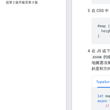
從第 2 版升級至第 3 版
在 CSS 
#map
{
heig
}
在 JS 
zoom
的
地圖選項
斜度和方
TypeScr
let
ma
async
//