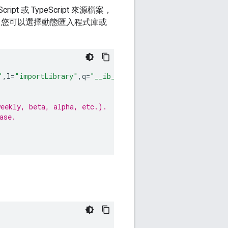
pt 或 TypeScript 來源檔案，
ap。您可以選擇動態匯入程式庫或
"
,
l
=
"importLibrary"
,
q
=
"__ib__"
,
m
=
document
,
b
=
window
;
b
=
b
[
weekly, beta, alpha, etc.).
ase.