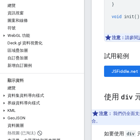
}
總覽
資訊視窗
void
init
()
圖案和線條
符號
Web
GL 功能
注意：
請參閱
Deck
.
gl 資料視覺化
區域疊加層
試用範例
自訂疊加層
新增自訂圖例
JSFiddle.net
顯示資料
總覽
使用
div
元
資料集資料導向樣式
界線資料導向樣式
KML
注意：
我們仍全面支
Geo
JSON
合。
資料圖層
如要使用
div
熱視圖 (已淘汰)