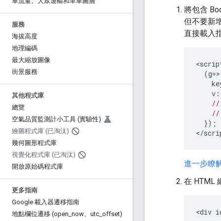
車流量、大眾運輸和單車圖層
將包含 Boo
但不要新
服務
直接載入指
海拔高度
地理編碼
最大縮放圖像
<
scrip
街景服務
(
g
=>
ke
v
:
其他程式庫
//
總覽
//
空氣品質監測計小工具 (實驗性)
});
繪圖程式庫 (已淘汰)
<
/scri
幾何圖形程式庫
視覺化程式庫 (已淘汰)
進一步瞭解如何
開放原始碼程式庫
在 HTM
更多指南
Google 載入器遷移指南
<
div
i
地點欄位遷移 (open
_
now、utc
_
offset)