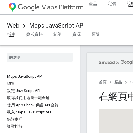
產品
定價
說
Maps Platform
Web
Maps JavaScript API
指南
參考資料
範例
資源
舊版
Maps Java
Script API
首頁
產品
G
總覽
設定 Java
Script API
在網頁中
取得及使用地圖示範金鑰
使用 App Check 保護 API 金鑰
載入 Maps Java
Script API
錯誤處理
疑難排解