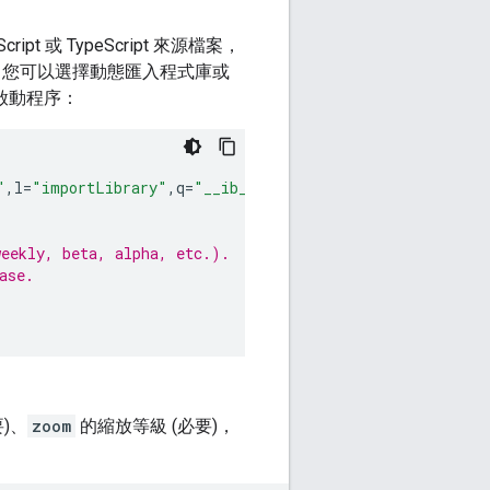
pt 或 TypeScript 來源檔案，
ap。您可以選擇動態匯入程式庫或
啟動程序：
"
,
l
=
"importLibrary"
,
q
=
"__ib__"
,
m
=
document
,
b
=
window
;
b
=
b
[
weekly, beta, alpha, etc.).
ase.
)、
zoom
的縮放等級 (必要)，