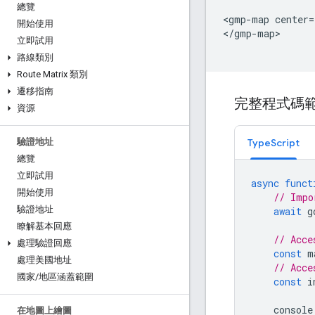
總覽
<gmp-map center=
開始使用
</gmp-map>
立即試用
路線類別
Route Matrix 類別
遷移指南
完整程式碼
資源
TypeScript
驗證地址
總覽
立即試用
async
funct
開始使用
// Impo
驗證地址
await
g
瞭解基本回應
// Acce
處理驗證回應
const
m
處理美國地址
// Acce
國家
/
地區涵蓋範圍
const
i
console
在地圖上繪圖