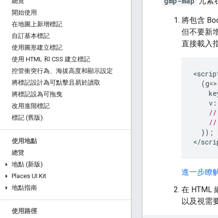
gmp-map
元素
總覽
開始使用
將包含 Boo
在地圖上新增標記
但不要新
自訂基本標記
直接載入指
使用圖形建立標記
使用 HTML 和 CSS 建立標記
控管衝突行為、海拔高度和顯示設定
<
scrip
(
g
=>
將標記設計為可點擊且易於讀取
ke
將標記設為可拖曳
v
:
改用進階標記
//
標記 (舊版)
//
});
<
/scri
使用地點
總覽
地點 (新版)
進一步瞭解如何
Places UI Kit
地點指南
在 HTM
以及視需
使用路徑