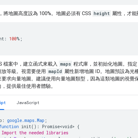
中，將地圖高度設為 100%。地圖必須有 CSS
height
屬性，才能
ht
:
100
%
;
或 TS 檔案中，建立函式來載入
maps
程式庫，並初始化地圖。指
縮放等級。視需要使用
mapId
屬性新增地圖 ID。地圖預設為光柵
來要求向量地圖。建議使用向量地圖類型，因為這類地圖的視覺
向，提供最佳使用者體驗。
ipt
JavaScript
p
:
google.maps.Map
;
function
init
()
:
Promise<void>
{
 Import the needed libraries