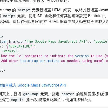
在網頁中新增地圖，請按照下列步驟操作。
tstrap 的
script
元素新增至 HTML 網頁，或將其新增至 JavaScri
增
script
元素。使用 API 金鑰和任何其他選項設定 Bootstr
令碼。這個範例說明如何在 HTML 網頁中加入動態指令碼載入
t
{
var
h
,
a
,
k
,
p
=
"The Google Maps JavaScript API"
,
c
=
"google
y
:
"
YOUR_API_KEY
"
,
"weekly"
,
 Use the 'v' parameter to indicate the 
version
 to use (
 Add other 
bootstrap parameters
 as needed, using camel c
pt
>
載入 Google Maps JavaScript API
L 網頁上，新增
gmp-map
元素。指定
center
的經緯度座標 (必要
要指定
map-id
(部分功能需要此屬性，例如進階標記)。