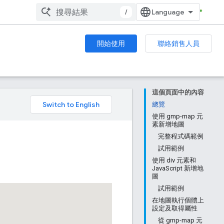
/
開始使用
聯絡銷售人員
這個頁面中的內容
。
總覽
使用 gmp-map 元
素新增地圖
完整程式碼範例
試用範例
使用 div 元素和
JavaScript 新增地
圖
試用範例
在地圖執行個體上
設定及取得屬性
從 gmp-map 元