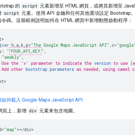
tstrap 的
script
元素新增至 HTML 網頁，或將其新增至 JavaScri
增
script
元素。使用 API 金鑰和任何其他選項設定 Bootstr
令碼。這個範例說明如何在 HTML 網頁中新增動態啟動程序：
t
{
var
h
,
a
,
k
,
p
=
"The Google Maps JavaScript API"
,
c
=
"google
y
:
"
YOUR_API_KEY
"
,
"weekly"
,
 Use the 'v' parameter to indicate the 
version
 to use (
 Add other 
bootstrap parameters
 as needed, using camel c
pt
>
載入 Google Maps JavaScript API
L 網頁上，新增
div
元素來包含地圖。
d
=
"map"
><
/
div
>