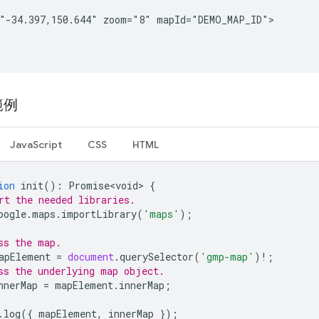
"-34.397,150.644" zoom="8" mapId="DEMO_MAP_ID">

範例
JavaScript
CSS
HTML
ion
init
()
:
Promise<void>
{
rt the needed libraries.
oogle
.
maps
.
importLibrary
(
'maps'
);
ss the map.
apElement
=
document
.
querySelector
(
'gmp-map'
)
!
;
ss the underlying map object.
nnerMap
=
mapElement
.
innerMap
;
.
log
({
mapElement
,
innerMap
});