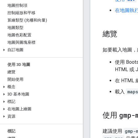
地圖控制項
在地圖執
控制縮放和平移
算繪類型 (光柵和向量)
地圖類型
總覽
地圖色彩配置
地圖與圖塊座標
如要載入地圖，
自訂地圖
使用 Boot
使用 3D 地圖
HTML 或 
總覽
開始使用
在 HTM
概念
載入
maps
3D 基本地圖
標記
在地圖上繪圖
使用
gmp-
資源
建議使用
gmp-
標記