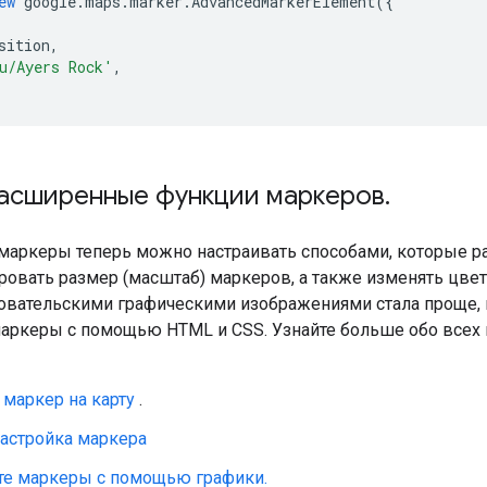
ew
google
.
maps
.
marker
.
AdvancedMarkerElement
({
sition
,
u/Ayers Rock'
,
расширенные функции маркеров
.
аркеры теперь можно настраивать способами, которые р
овать размер (масштаб) маркеров, а также изменять цвета
зовательскими графическими изображениями стала проще, 
аркеры с помощью HTML и CSS. Узнайте больше обо все
маркер на карту
.
настройка маркера
те маркеры с помощью графики.