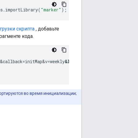
ps
.
importLibrary
(
"marker"
);
грузки скрипта
, добавьте
рагменте кода.
&
callback=initMap
&
v=weekly
&
libraries=marker
"

портируются во время инициализации;