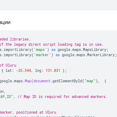
ации
eded libraries.
if the legacy direct script loading tag is in use.
s
.
importLibrary
(
'maps'
)
as
google
.
maps
.
MapsLibrary
;
s
.
importLibrary
(
'marker'
)
as
google
.
maps
.
MarkerLibrary
;
of Uluru
{
lat
:
-
25.344
,
lng
:
131.031
};
google
.
maps
.
Map
(
document
.
getElementById
(
"map"
),
{
on
,
MAP_ID"
,
// Map ID is required for advanced markers.
marker, positioned at Uluru