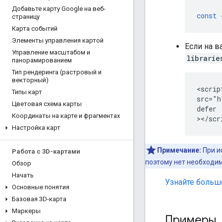
Добавьте карту Google на веб-
const
страницу
Карта событий
Элементы управления картой
Если на в
Управление масштабом и
librarie
панорамированием
Тип рендеринга (растровый и
векторный)
<script
Типы карт
src="h
Цветовая схема карты
defer

Координаты на карте и фрагментах
></scr
Настройка карт
Примечание:
При и
Работа с 3D-картами
поэтому нет необходи
Обзор
Начать
Узнайте больше 
Основные понятия
Базовая 3D-карта
Маркеры
Примеры