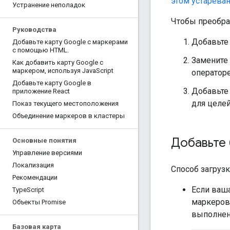
этом устареван
Устранение неполадок
Чтобы преобра
Руководства
Добавьте 
Добавьте карту Google с маркерами
с помощью HTML
.
Замените
Как добавить карту Google с
маркером
,
используя Java
Script
оператор
Добавьте карту Google в
Добавьте
приложение React
для целей
Показ текущего местоположения
Объединение маркеров в кластеры
Добавьте
Основные понятия
Управление версиями
Локализация
Способ загрузк
Рекомендации
Если ваш
Type
Script
маркеров
Объекты Promise
выполнени
Базовая карта