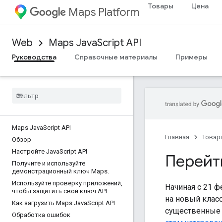
Товары
Цена
Maps Platform
Web
Maps JavaScript API
Руководства
Справочные материалы
Примеры
Maps Java
Script API
Главная
Товар
Обзор
Настройте Java
Script API
Перейт
Получите и используйте
демонстрационный ключ Maps
.
Используйте проверку приложений
,
Начиная с 21 ф
чтобы защитить свой ключ API
на новый клас
Как загрузить Maps Java
Script API
существенные 
Обработка ошибок