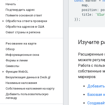
const
marker
=
n
Начать
map
,
position
:
po
Подтвердить адрес
title
:
'Ulur
Поймите основной ответ
});
Обработка ответа проверки
Обработка адресов в США
Охват страны и региона
Изучите 
Рисование на карте
Обзор
Расширенные м
Информационные окна
можете регулир
Формы и линии
Работа с поль
Символы
собственные м
Функции Web
GL
маркеров:
Визуализация данных в Deck
.
gl
Наземные наложения
Добавить 
Собственные наложения на карту
Базовая 
Добавить пользовательскую
легенду
Создавай