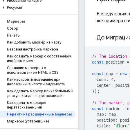
Рисование на карте
Ресурсы
В следующих пр
же примера с 
Маркеры
Обзор
Начать
До миграци
Как добавить маркер на карту
Базовая настройка маркера
// The location 
Как создать маркер с собственным
изображением
const
position
=
Создание маркеров с
использованием HTML и CSS
const
map
=
new
zoom
:
4
,
Как настроить поведение при
наложении
,
высоту и видимость
center
:
positi
});
Как сделать маркер кликабельным и
доступным для перетаскивания
// The marker, p
Как сделать маркеры
перетаскиваемыми
const
marker
=
n
map
:
map
,
Перейти на расширенные маркеры
position
:
posi
Маркеры (устаревшие)
title
:
'Uluru'