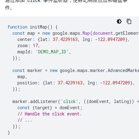
通过添加
click
事件监听器，使标记响应点击和键盘事
件。
function
initMap
()
{
const
map
=
new
google
.
maps
.
Map
(
document
.
getElemen
center
:
{
lat
:
37.4239163
,
lng
:
-
122.0947209
},
zoom
:
17
,
mapId
:
'DEMO_MAP_ID'
,
});
const
marker
=
new
google
.
maps
.
marker
.
AdvancedMark
map
,
position
:
{
lat
:
37.4239163
,
lng
:
-
122.0947209
},
});
marker
.
addListener
(
'click'
,
({
domEvent
,
latLng
})
const
{
target
}
=
domEvent
;
// Handle the click event.
// ...
});
}