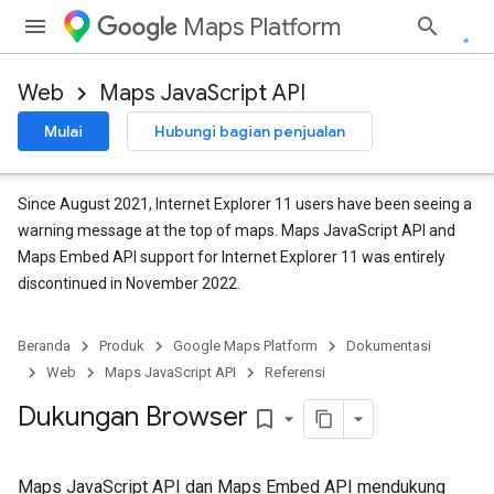
Maps Platform
Web
Maps JavaScript API
Mulai
Hubungi bagian penjualan
Since August 2021, Internet Explorer 11 users have been seeing a
warning message at the top of maps. Maps JavaScript API and
Maps Embed API support for Internet Explorer 11 was entirely
discontinued in November 2022.
Beranda
Produk
Google Maps Platform
Dokumentasi
Web
Maps JavaScript API
Referensi
Dukungan Browser
bookmark_border
Maps JavaScript API dan Maps Embed API mendukung