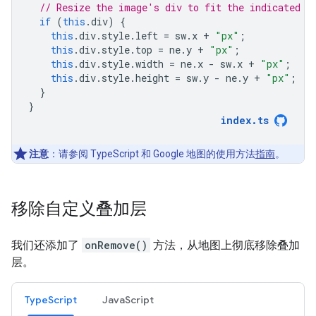
// Resize the image's div to fit the indicated d
if
(
this
.
div
)
{
this
.
div
.
style
.
left
=
sw
.
x
+
"px"
;
this
.
div
.
style
.
top
=
ne
.
y
+
"px"
;
this
.
div
.
style
.
width
=
ne
.
x
-
sw
.
x
+
"px"
;
this
.
div
.
style
.
height
=
sw
.
y
-
ne
.
y
+
"px"
;
}
}
index
.
ts
注意
：请参阅 TypeScript 和 Google 地图的使用方法
指南
。
移除自定义叠加层
我们还添加了
onRemove()
方法，从地图上彻底移除叠加
层。
TypeScript
JavaScript