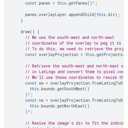
const
panes
=
this
.
getPanes
()
!
;
panes
.
overlayLayer
.
appendChild
(
this
.
div
);
}
draw
()
{
// We use the south-west and north-east
// coordinates of the overlay to peg it to th
// To do this, we need to retrieve the proje
const
overlayProjection
=
this
.
getProjection
// Retrieve the south-west and north-east coo
// in LatLngs and convert them to pixel coor
// We'll use these coordinates to resize the
const
sw
=
overlayProjection
.
fromLatLngToDiv
this
.
bounds
.
getSouthWest
()
)
!
;
const
ne
=
overlayProjection
.
fromLatLngToDiv
this
.
bounds
.
getNorthEast
()
)
!
;
// Resize the image's div to fit the indicat