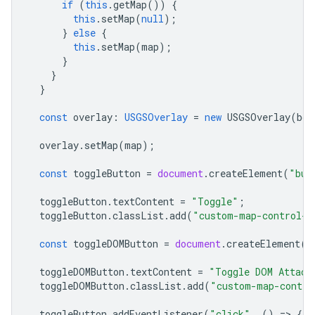
if
(
this
.
getMap
())
{
this
.
setMap
(
null
);
}
else
{
this
.
setMap
(
map
);
}
}
}
const
overlay
:
USGSOverlay
=
new
USGSOverlay
(
bou
overlay
.
setMap
(
map
);
const
toggleButton
=
document
.
createElement
(
"but
toggleButton
.
textContent
=
"Toggle"
;
toggleButton
.
classList
.
add
(
"custom-map-control-b
const
toggleDOMButton
=
document
.
createElement
(
"
toggleDOMButton
.
textContent
=
"Toggle DOM Attach
toggleDOMButton
.
classList
.
add
(
"custom-map-contro
toggleButton
.
addEventListener
(
"click"
,
()
=
>
{