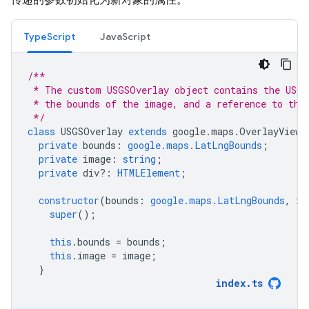
TypeScript
JavaScript
/**
 * The custom USGSOverlay object contains the USGS
 * the bounds of the image, and a reference to the
 */
class
USGSOverlay
extends
google
.
maps
.
OverlayView
private
bounds
:
google.maps.LatLngBounds
;
private
image
:
string
;
private
div?
:
HTMLElement
;
constructor
(
bounds
:
google.maps.LatLngBounds
,
im
super
();
this
.
bounds
=
bounds
;
this
.
image
=
image
;
}
index
.
ts