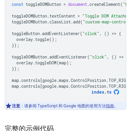
const
toggleDOMButton
=
document
.
createElement
(
"bu
toggleDOMButton
.
textContent
=
"Toggle DOM Attachme
toggleDOMButton
.
classList
.
add
(
"custom-map-control-
toggleButton
.
addEventListener
(
"click"
,
()
=
>
{
overlay
.
toggle
();
});
toggleDOMButton
.
addEventListener
(
"click"
,
()
=
>
{
overlay
.
toggleDOM
(
map
);
});
map
.
controls
[
google
.
maps
.
ControlPosition
.
TOP_RIGHT
map
.
controls
[
google
.
maps
.
ControlPosition
.
TOP_RIGHT
index
.
ts
注意
：请参阅 TypeScript 和 Google 地图的使用方法
指南
。
完整的示例代码