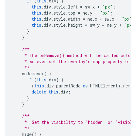
if
(
this
.
div
)
{
this
.
div
.
style
.
left
=
sw
.
x
+
"px"
;
this
.
div
.
style
.
top
=
ne
.
y
+
"px"
;
this
.
div
.
style
.
width
=
ne
.
x
-
sw
.
x
+
"px"
;
this
.
div
.
style
.
height
=
sw
.
y
-
ne
.
y
+
"px"
}
}
/**
     * The onRemove() method will be called automa
     * we ever set the overlay's map property to '
     */
onRemove
()
{
if
(
this
.
div
)
{
(
this
.
div
.
parentNode
as
HTMLElement
).
remov
delete
this
.
div
;
}
}
/**
     *  Set the visibility to 'hidden' or 'visible
     */
hide
()
{