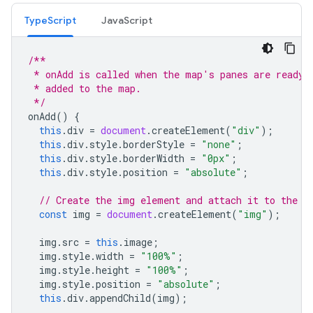
TypeScript
JavaScript
/**
 * onAdd is called when the map's panes are ready 
 * added to the map.
 */
onAdd
()
{
this
.
div
=
document
.
createElement
(
"div"
);
this
.
div
.
style
.
borderStyle
=
"none"
;
this
.
div
.
style
.
borderWidth
=
"0px"
;
this
.
div
.
style
.
position
=
"absolute"
;
// Create the img element and attach it to the d
const
img
=
document
.
createElement
(
"img"
);
img
.
src
=
this
.
image
;
img
.
style
.
width
=
"100%"
;
img
.
style
.
height
=
"100%"
;
img
.
style
.
position
=
"absolute"
;
this
.
div
.
appendChild
(
img
);