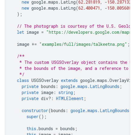
new
google
.
maps
.
LatLng
(
62.281819
,
-
150.287132
)
new
google
.
maps
.
LatLng
(
62.400471
,
-
150.005608
)
);
// The photograph is courtesy of the U.S. Geolog
let
image
=
"https://developers.google.com/maps/
image
+=
"examples/full/images/talkeetna.png"
;
/**
   * The custom USGSOverlay object contains the US
   * the bounds of the image, and a reference to t
   */
class
USGSOverlay
extends
google
.
maps
.
OverlayVie
private
bounds
:
google.maps.LatLngBounds
;
private
image
:
string
;
private
div?
:
HTMLElement
;
constructor
(
bounds
:
google.maps.LatLngBounds
,
super
();
this
.
bounds
=
bounds
;
this
.
image
=
image
;