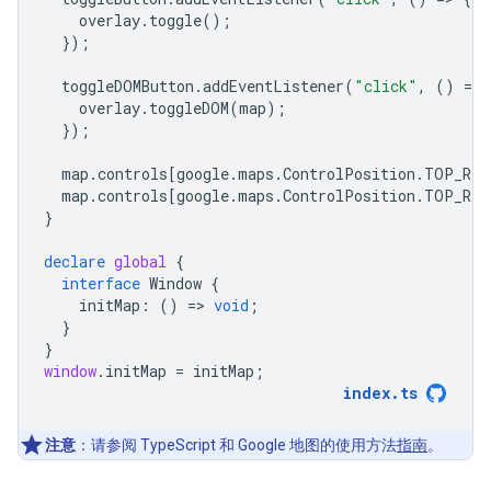
overlay
.
toggle
();
});
toggleDOMButton
.
addEventListener
(
"click"
,
()
=
>
overlay
.
toggleDOM
(
map
);
});
map
.
controls
[
google
.
maps
.
ControlPosition
.
TOP_RIG
map
.
controls
[
google
.
maps
.
ControlPosition
.
TOP_RIG
}
declare
global
{
interface
Window
{
initMap
:
()
=
>
void
;
}
}
window
.
initMap
=
initMap
;
index
.
ts
注意
：请参阅 TypeScript 和 Google 地图的使用方法
指南
。