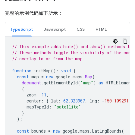
完整的示例代码如下所示：
TypeScript
JavaScript
CSS
HTML
// This example adds hide() and show() methods to 
// These methods toggle the visibility of the cont
// overlay to or from the map.
function
initMap
()
:
void
{
const
map
=
new
google
.
maps
.
Map
(
document
.
getElementById
(
"map"
)
as
HTMLElement
{
zoom
:
11
,
center
:
{
lat
:
62.323907
,
lng
:
-
150.109291
}
mapTypeId
:
"satellite"
,
}
);
const
bounds
=
new
google
.
maps
.
LatLngBounds
(