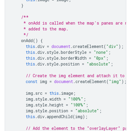
}
/**
     * onAdd is called when the map's panes are re
     * added to the map.
     */
onAdd
()
{
this
.
div
=
document
.
createElement
(
"div"
);
this
.
div
.
style
.
borderStyle
=
"none"
;
this
.
div
.
style
.
borderWidth
=
"0px"
;
this
.
div
.
style
.
position
=
"absolute"
;
// Create the img element and attach it to t
const
img
=
document
.
createElement
(
"img"
);
img
.
src
=
this
.
image
;
img
.
style
.
width
=
"100%"
;
img
.
style
.
height
=
"100%"
;
img
.
style
.
position
=
"absolute"
;
this
.
div
.
appendChild
(
img
);
// Add the element to the "overlayLayer" pan