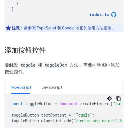
}
}
index
.
ts
注意
：请参阅 TypeScript 和 Google 地图的使用方法
指南
。
添加按钮控件
要触发
toggle
和
toggleDom
方法，需要向地图中添加
按钮控件。
TypeScript
JavaScript
const
toggleButton
=
document
.
createElement
(
"butto
toggleButton
.
textContent
=
"Toggle"
;
toggleButton
.
classList
.
add
(
"custom-map-control-but