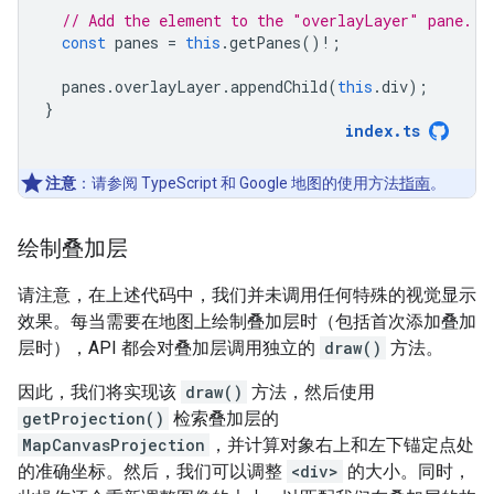
// Add the element to the "overlayLayer" pane.
const
panes
=
this
.
getPanes
()
!
;
panes
.
overlayLayer
.
appendChild
(
this
.
div
);
}
index
.
ts
注意
：请参阅 TypeScript 和 Google 地图的使用方法
指南
。
绘制叠加层
请注意，在上述代码中，我们并未调用任何特殊的视觉显示
效果。每当需要在地图上绘制叠加层时（包括首次添加叠加
层时），API 都会对叠加层调用独立的
draw()
方法。
因此，我们将实现该
draw()
方法，然后使用
getProjection()
检索叠加层的
MapCanvasProjection
，并计算对象右上和左下锚定点处
的准确坐标。然后，我们可以调整
<div>
的大小。同时，