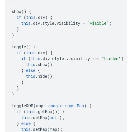
show
()
{
if
(
this
.
div
)
{
this
.
div
.
style
.
visibility
=
"visible"
;
}
}
toggle
()
{
if
(
this
.
div
)
{
if
(
this
.
div
.
style
.
visibility
===
"hidden"
)
{
this
.
show
();
}
else
{
this
.
hide
();
}
}
}
toggleDOM
(
map
:
google.maps.Map
)
{
if
(
this
.
getMap
())
{
this
.
setMap
(
null
);
}
else
{
this
.
setMap
(
map
);