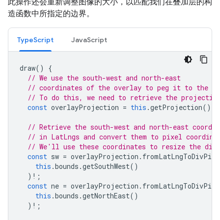
此操作还会重新调整图像的大小，以匹配我们在叠加层的构
造函数中所指定的边界。
TypeScript
JavaScript
draw
()
{
// We use the south-west and north-east
// coordinates of the overlay to peg it to the co
// To do this, we need to retrieve the projectio
const
overlayProjection
=
this
.
getProjection
();
// Retrieve the south-west and north-east coordin
// in LatLngs and convert them to pixel coordina
// We'll use these coordinates to resize the div
const
sw
=
overlayProjection
.
fromLatLngToDivPixe
this
.
bounds
.
getSouthWest
()
)
!
;
const
ne
=
overlayProjection
.
fromLatLngToDivPixe
this
.
bounds
.
getNorthEast
()
)
!
;