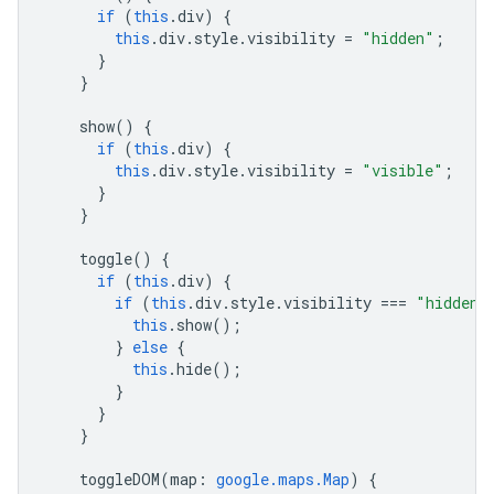
if
(
this
.
div
)
{
this
.
div
.
style
.
visibility
=
"hidden"
;
}
}
show
()
{
if
(
this
.
div
)
{
this
.
div
.
style
.
visibility
=
"visible"
;
}
}
toggle
()
{
if
(
this
.
div
)
{
if
(
this
.
div
.
style
.
visibility
===
"hidden"
this
.
show
();
}
else
{
this
.
hide
();
}
}
}
toggleDOM
(
map
:
google.maps.Map
)
{