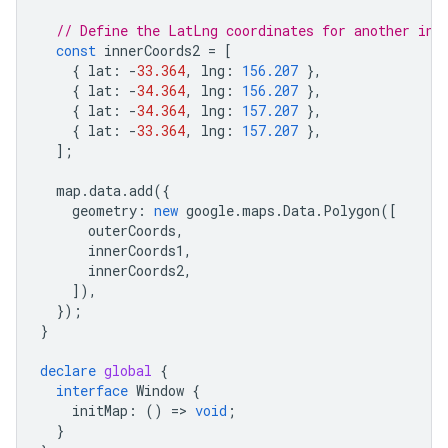
// Define the LatLng coordinates for another inn
const
innerCoords2
=
[
{
lat
:
-
33.364
,
lng
:
156.207
},
{
lat
:
-
34.364
,
lng
:
156.207
},
{
lat
:
-
34.364
,
lng
:
157.207
},
{
lat
:
-
33.364
,
lng
:
157.207
},
];
map
.
data
.
add
({
geometry
:
new
google
.
maps
.
Data
.
Polygon
([
outerCoords
,
innerCoords1
,
innerCoords2
,
]),
});
}
declare
global
{
interface
Window
{
initMap
:
()
=
>
void
;
}