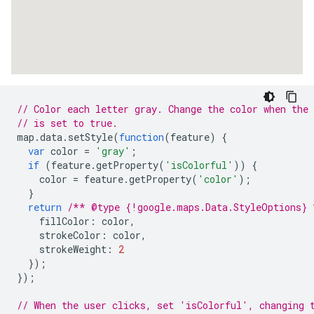
// Color each letter gray. Change the color when the 
// is set to true.
map
.
data
.
setStyle
(
function
(
feature
)
{
var
color
=
'gray'
;
if
(
feature
.
getProperty
(
'isColorful'
))
{
color
=
feature
.
getProperty
(
'color'
);
}
return
/** @type {!google.maps.Data.StyleOptions} 
fillColor
:
color
,
strokeColor
:
color
,
strokeWeight
:
2
});
});
// When the user clicks, set 'isColorful', changing 