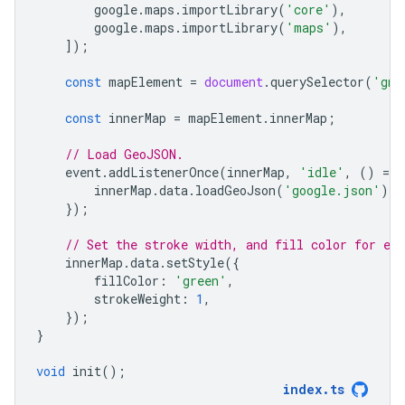
google
.
maps
.
importLibrary
(
'core'
),
google
.
maps
.
importLibrary
(
'maps'
),
]);
const
mapElement
=
document
.
querySelector
(
'gmp
const
innerMap
=
mapElement
.
innerMap
;
// Load GeoJSON.
event
.
addListenerOnce
(
innerMap
,
'idle'
,
()
=
>
innerMap
.
data
.
loadGeoJson
(
'google.json'
);
});
// Set the stroke width, and fill color for eac
innerMap
.
data
.
setStyle
({
fillColor
:
'green'
,
strokeWeight
:
1
,
});
}
void
init
();
index
.
ts