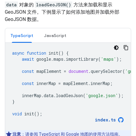
data
对象的
loadGeoJSON()
方法来加载和显示
GeoJSON 文件。下例显示了如何添加地图并加载外部
GeoJSON 数据。
TypeScript
JavaScript
async
function
init
()
{
await
google
.
maps
.
importLibrary
(
'maps'
);
const
mapElement
=
document
.
querySelector
(
'gmp
const
innerMap
=
mapElement
.
innerMap
;
innerMap
.
data
.
loadGeoJson
(
'google.json'
);
}
void
init
();
index
.
ts
注意
：请参阅 TypeScript 和 Google 地图的使用方法
指南
。