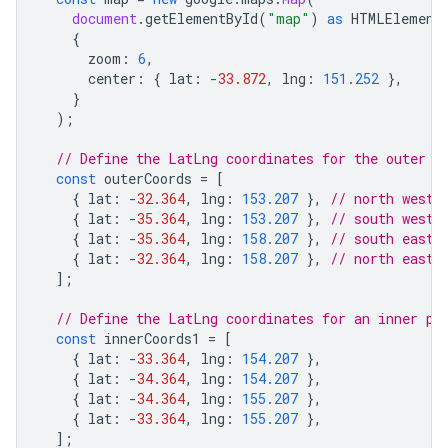
document
.
getElementById
(
"map"
)
as
HTMLElement
{
zoom
:
6
,
center
:
{
lat
:
-
33.872
,
lng
:
151.252
},
}
);
// Define the LatLng coordinates for the outer p
const
outerCoords
=
[
{
lat
:
-
32.364
,
lng
:
153.207
},
// north west
{
lat
:
-
35.364
,
lng
:
153.207
},
// south west
{
lat
:
-
35.364
,
lng
:
158.207
},
// south east
{
lat
:
-
32.364
,
lng
:
158.207
},
// north east
];
// Define the LatLng coordinates for an inner pa
const
innerCoords1
=
[
{
lat
:
-
33.364
,
lng
:
154.207
},
{
lat
:
-
34.364
,
lng
:
154.207
},
{
lat
:
-
34.364
,
lng
:
155.207
},
{
lat
:
-
33.364
,
lng
:
155.207
},
];