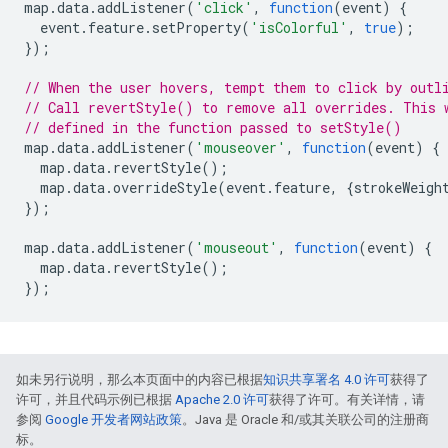
map
.
data
.
addListener
(
'click'
,
function
(
event
)
{
event
.
feature
.
setProperty
(
'isColorful'
,
true
);
});
// When the user hovers, tempt them to click by outl
// Call revertStyle() to remove all overrides. This 
// defined in the function passed to setStyle()
map
.
data
.
addListener
(
'mouseover'
,
function
(
event
)
{
map
.
data
.
revertStyle
();
map
.
data
.
overrideStyle
(
event
.
feature
,
{
strokeWeigh
});
map
.
data
.
addListener
(
'mouseout'
,
function
(
event
)
{
map
.
data
.
revertStyle
();
});
如未另行说明，那么本页面中的内容已根据
知识共享署名 4.0 许可
获得了
许可，并且代码示例已根据
Apache 2.0 许可
获得了许可。有关详情，请
参阅
Google 开发者网站政策
。Java 是 Oracle 和/或其关联公司的注册商
标。