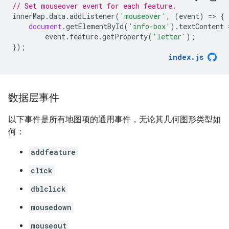
// Set mouseover event for each feature.
innerMap
.
data
.
addListener
(
'mouseover'
,
(
event
)
=
>
{
document
.
getElementById
(
'info-box'
).
textContent
event
.
feature
.
getProperty
(
'letter'
);
});
index
.
js
数据层事件
以下事件是所有地图项的通用事件，无论其几何图形类型如
何：
addfeature
click
dblclick
mousedown
mouseout