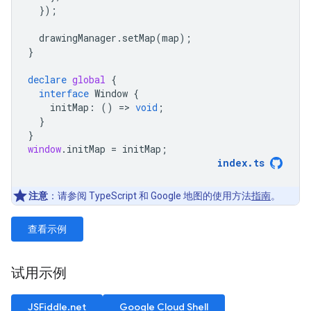
});
drawingManager
.
setMap
(
map
);
}
declare
global
{
interface
Window
{
initMap
:
()
=
>
void
;
}
}
window
.
initMap
=
initMap
;
index
.
ts
注意
：请参阅 TypeScript 和 Google 地图的使用方法
指南
。
查看示例
试用示例
JSFiddle.net
Google Cloud Shell