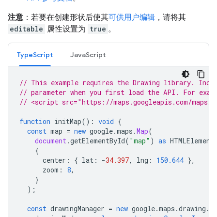
注意
：若要在创建形状后使其
可供用户编辑
，请将其
editable
属性设置为
true
。
TypeScript
JavaScript
// This example requires the Drawing library. Incl
// parameter when you first load the API. For exam
// <script src="https://maps.googleapis.com/maps/a
function
initMap
()
:
void
{
const
map
=
new
google
.
maps
.
Map
(
document
.
getElementById
(
"map"
)
as
HTMLElement
{
center
:
{
lat
:
-
34.397
,
lng
:
150.644
},
zoom
:
8
,
}
);
const
drawingManager
=
new
google
.
maps
.
drawing
.
D