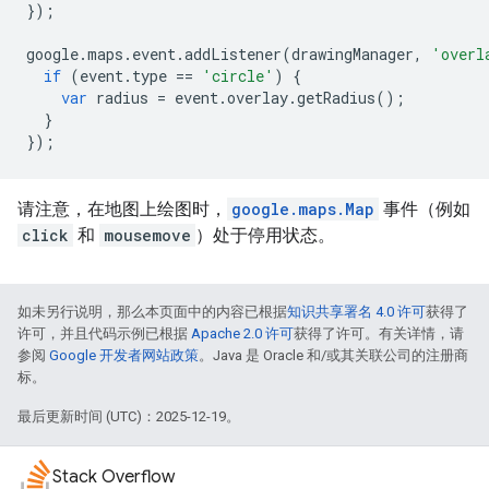
});
google
.
maps
.
event
.
addListener
(
drawingManager
,
'overl
if
(
event
.
type
==
'circle'
)
{
var
radius
=
event
.
overlay
.
getRadius
();
}
});
请注意，在地图上绘图时，
google.maps.Map
事件（例如
click
和
mousemove
）处于停用状态。
如未另行说明，那么本页面中的内容已根据
知识共享署名 4.0 许可
获得了
许可，并且代码示例已根据
Apache 2.0 许可
获得了许可。有关详情，请
参阅
Google 开发者网站政策
。Java 是 Oracle 和/或其关联公司的注册商
标。
最后更新时间 (UTC)：2025-12-19。
Stack Overflow