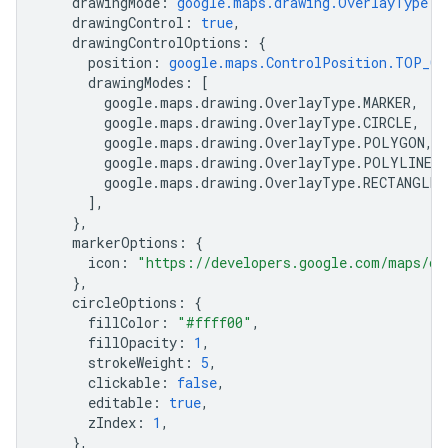
drawingMode
:
google.maps.drawing.OverlayType.M
drawingControl
:
true
,
drawingControlOptions
:
{
position
:
google.maps.ControlPosition.TOP_CE
drawingModes
:
[
google
.
maps
.
drawing
.
OverlayType
.
MARKER
,
google
.
maps
.
drawing
.
OverlayType
.
CIRCLE
,
google
.
maps
.
drawing
.
OverlayType
.
POLYGON
,
google
.
maps
.
drawing
.
OverlayType
.
POLYLINE
,
google
.
maps
.
drawing
.
OverlayType
.
RECTANGLE
,
],
},
markerOptions
:
{
icon
:
"https://developers.google.com/maps/do
},
circleOptions
:
{
fillColor
:
"#ffff00"
,
fillOpacity
:
1
,
strokeWeight
:
5
,
clickable
:
false
,
editable
:
true
,
zIndex
:
1
,
},