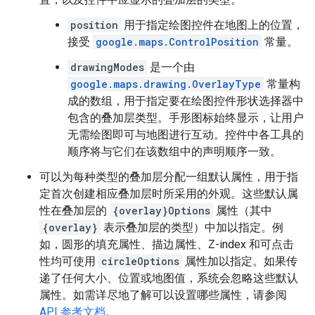
position
用于指定绘图控件在地图上的位置，
接受
google.maps.ControlPosition
常量。
drawingModes
是一个由
google.maps.drawing.OverlayType
常量构
成的数组，用于指定要在绘图控件形状选择器中
包含的叠加层类型。手形图标始终显示，让用户
无需绘图即可与地图进行互动。控件中各工具的
顺序将与它们在该数组中的声明顺序一致。
可以为每种类型的叠加层分配一组默认属性，用于指
定首次创建相应叠加层时所采用的外观。这些默认属
性在叠加层的
{overlay}Options
属性（其中
{overlay}
表示叠加层的类型）中加以指定。例
如，圆形的填充属性、描边属性、Z-index 和可点击
性均可使用
circleOptions
属性加以指定。如果传
递了任何大小、位置或地图值，系统会忽略这些默认
属性。如需详尽地了解可以设置哪些属性，请参阅
API 参考文档
。