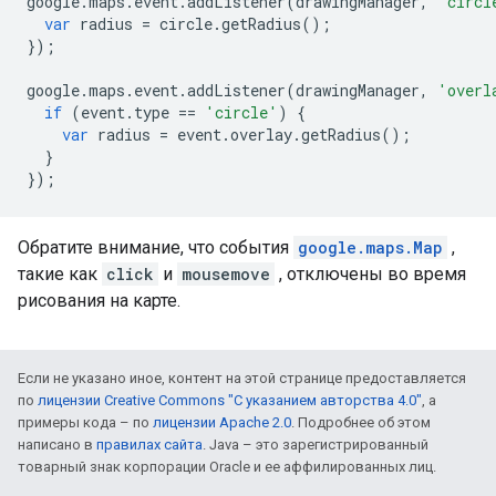
google
.
maps
.
event
.
addListener
(
drawingManager
,
'circl
var
radius
=
circle
.
getRadius
();
});
google
.
maps
.
event
.
addListener
(
drawingManager
,
'overl
if
(
event
.
type
==
'circle'
)
{
var
radius
=
event
.
overlay
.
getRadius
();
}
});
Обратите внимание, что события
google.maps.Map
,
такие как
click
и
mousemove
, отключены во время
рисования на карте.
Если не указано иное, контент на этой странице предоставляется
по
лицензии Creative Commons "С указанием авторства 4.0"
, а
примеры кода – по
лицензии Apache 2.0
. Подробнее об этом
написано в
правилах сайта
. Java – это зарегистрированный
товарный знак корпорации Oracle и ее аффилированных лиц.