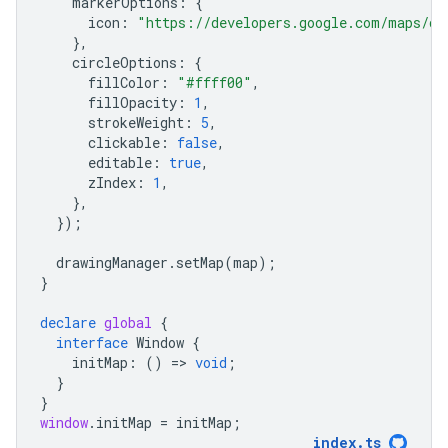
markerOptions
:
{
icon
:
"https://developers.google.com/maps/do
},
circleOptions
:
{
fillColor
:
"#ffff00"
,
fillOpacity
:
1
,
strokeWeight
:
5
,
clickable
:
false
,
editable
:
true
,
zIndex
:
1
,
},
});
drawingManager
.
setMap
(
map
);
}
declare
global
{
interface
Window
{
initMap
:
()
=
>
void
;
}
}
window
.
initMap
=
initMap
;
index
.
ts