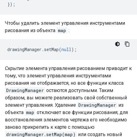
});
Чтобы удалить элемент управления инструментами
рисования из объекта
map
:
drawingManager
.
setMap
(
null
);
Скрытие
элемента управления рисованием приводит к
тому, что элемент управления инструментами
рисования не отображается, но все функции класса
DrawingManager
остаются доступными. Таким
образом, вы можете реализовать свой собственный
элемент управления.
Удаление
DrawingManager
из
объекта
map
отключает все функции рисования; для
восстановления элементов чертежа его необходимо
заново прикрепить к карте с помощью
drawingManager.setMap(map)
или создать новый