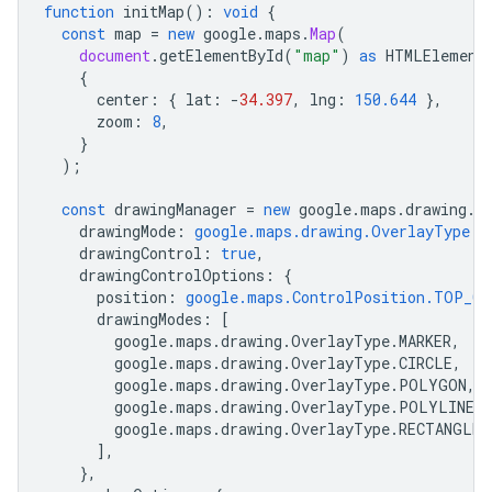
function
initMap
()
:
void
{
const
map
=
new
google
.
maps
.
Map
(
document
.
getElementById
(
"map"
)
as
HTMLElement
{
center
:
{
lat
:
-
34.397
,
lng
:
150.644
},
zoom
:
8
,
}
);
const
drawingManager
=
new
google
.
maps
.
drawing
.
D
drawingMode
:
google.maps.drawing.OverlayType.M
drawingControl
:
true
,
drawingControlOptions
:
{
position
:
google.maps.ControlPosition.TOP_CE
drawingModes
:
[
google
.
maps
.
drawing
.
OverlayType
.
MARKER
,
google
.
maps
.
drawing
.
OverlayType
.
CIRCLE
,
google
.
maps
.
drawing
.
OverlayType
.
POLYGON
,
google
.
maps
.
drawing
.
OverlayType
.
POLYLINE
,
google
.
maps
.
drawing
.
OverlayType
.
RECTANGLE
,
],
},