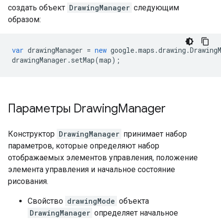
создать объект
DrawingManager
следующим
образом:
var
drawingManager
=
new
google
.
maps
.
drawing
.
Drawing
drawingManager
.
setMap
(
map
);
Параметры Drawing
Manager
Конструктор
DrawingManager
принимает набор
параметров, которые определяют набор
отображаемых элементов управления, положение
элемента управления и начальное состояние
рисования.
Свойство
drawingMode
объекта
DrawingManager
определяет начальное