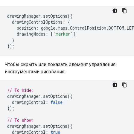
drawingManager
.
setOptions
({
drawingControlOptions
:
{
position
:
google
.
maps
.
ControlPosition
.
BOTTOM_LE
drawingModes
:
[
'marker'
]
}
});
Чтобы скрыть или показать элемент управления
инструментами рисования:
// To hide:
drawingManager
.
setOptions
({
drawingControl
:
false
});
// To show:
drawingManager
.
setOptions
({
drawingControl
:
true