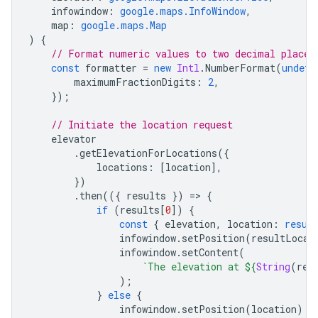
infowindow
:
google.maps.InfoWindow
,
map
:
google.maps.Map
)
{
// Format numeric values to two decimal places
const
formatter
=
new
Intl
.
NumberFormat
(
undefi
maximumFractionDigits
:
2
,
});
// Initiate the location request
elevator
.
getElevationForLocations
({
locations
:
[
location
],
})
.
then
(({
results
})
=
>
{
if
(
results
[
0
])
{
const
{
elevation
,
location
:
resul
infowindow
.
setPosition
(
resultLocat
infowindow
.
setContent
(
`The elevation at 
${
String
(
res
);
}
else
{
infowindow
.
setPosition
(
location
);