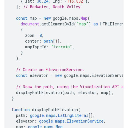
{
lat
:
36.24
,
lng
:
-
116.832
},
];
// Badwater, Death Valley
const
map
=
new
google
.
maps
.
Map
(
document
.
getElementById
(
"map"
)
as
HTMLElement
{
zoom
:
8
,
center
:
path
[
1
],
mapTypeId
:
"terrain"
,
}
);
// Create an ElevationService.
const
elevator
=
new
google
.
maps
.
ElevationServic
// Draw the path, using the Visualization API an
displayPathElevation
(
path
,
elevator
,
map
);
}
function
displayPathElevation
(
path
:
google.maps.LatLngLiteral
[],
elevator
:
google.maps.ElevationService
,
map
:
google.maps.Map