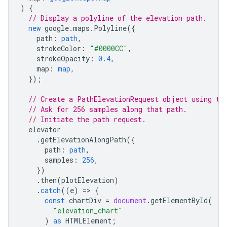
)
{
// Display a polyline of the elevation path.
new
google
.
maps
.
Polyline
({
path
:
path
,
strokeColor
:
"#0000CC"
,
strokeOpacity
:
0.4
,
map
:
map
,
});
// Create a PathElevationRequest object using th
// Ask for 256 samples along that path.
// Initiate the path request.
elevator
.
getElevationAlongPath
({
path
:
path
,
samples
:
256
,
})
.
then
(
plotElevation
)
.
catch
((
e
)
=
>
{
const
chartDiv
=
document
.
getElementById
(
"elevation_chart"
)
as
HTMLElement
;