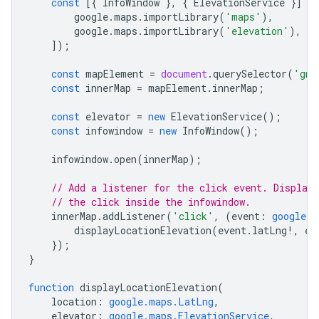
const
[{
InfoWindow
},
{
ElevationService
}]
=
google
.
maps
.
importLibrary
(
'maps'
),
google
.
maps
.
importLibrary
(
'elevation'
),
]);
const
mapElement
=
document
.
querySelector
(
'gmp
const
innerMap
=
mapElement
.
innerMap
;
const
elevator
=
new
ElevationService
();
const
infowindow
=
new
InfoWindow
();
infowindow
.
open
(
innerMap
);
// Add a listener for the click event. Display
// the click inside the infowindow.
innerMap
.
addListener
(
'click'
,
(
event
:
google.m
displayLocationElevation
(
event
.
latLng
!
,
el
});
}
function
displayLocationElevation
(
location
:
google.maps.LatLng
,
elevator
:
google.maps.ElevationService
,