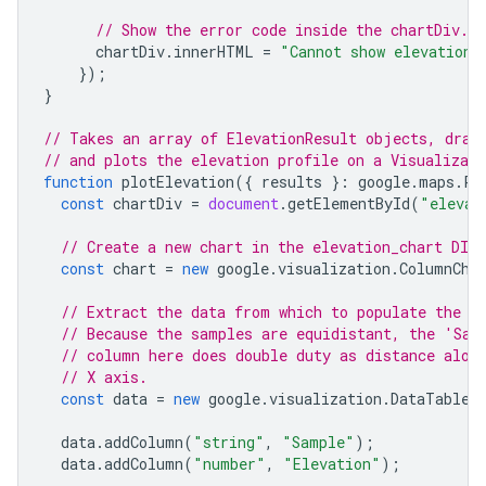
// Show the error code inside the chartDiv.
chartDiv
.
innerHTML
=
"Cannot show elevation:
});
}
// Takes an array of ElevationResult objects, draw
// and plots the elevation profile on a Visualizat
function
plotElevation
({
results
}
:
google
.
maps
.
Pa
const
chartDiv
=
document
.
getElementById
(
"elevat
// Create a new chart in the elevation_chart DIV.
const
chart
=
new
google
.
visualization
.
ColumnCha
// Extract the data from which to populate the c
// Because the samples are equidistant, the 'Sam
// column here does double duty as distance alon
// X axis.
const
data
=
new
google
.
visualization
.
DataTable
(
data
.
addColumn
(
"string"
,
"Sample"
);
data
.
addColumn
(
"number"
,
"Elevation"
);