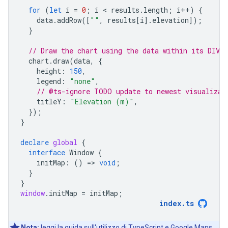
for
(
let
i
=
0
;
i
 < 
results
.
length
;
i
++
)
{
data
.
addRow
([
""
,
results
[
i
].
elevation
]);
}
// Draw the chart using the data within its DIV.
chart
.
draw
(
data
,
{
height
:
150
,
legend
:
"none"
,
// @ts-ignore TODO update to newest visualizat
titleY
:
"Elevation (m)"
,
});
}
declare
global
{
interface
Window
{
initMap
:
()
=
>
void
;
}
}
window
.
initMap
=
initMap
;
index
.
ts
Nota:
leggi la
guida
sull'utilizzo di TypeScript e Google Maps.