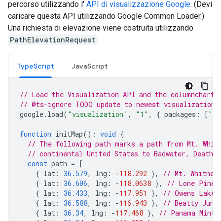
percorso utilizzando l'
API di visualizzazione Google
. (Devi
caricare questa API utilizzando Google Common Loader.)
Una richiesta di elevazione viene costruita utilizzando
PathElevationRequest
:
TypeScript
JavaScript
// Load the Visualization API and the columnchart 
// @ts-ignore TODO update to newest visualization 
google
.
load
(
"visualization"
,
"1"
,
{
packages
:
[
"co
function
initMap
()
:
void
{
// The following path marks a path from Mt. Whit
// continental United States to Badwater, Death V
const
path
=
[
{
lat
:
36.579
,
lng
:
-
118.292
},
// Mt. Whitney
{
lat
:
36.606
,
lng
:
-
118.0638
},
// Lone Pine
{
lat
:
36.433
,
lng
:
-
117.951
},
// Owens Lake
{
lat
:
36.588
,
lng
:
-
116.943
},
// Beatty Junc
{
lat
:
36.34
,
lng
:
-
117.468
},
// Panama Mint 