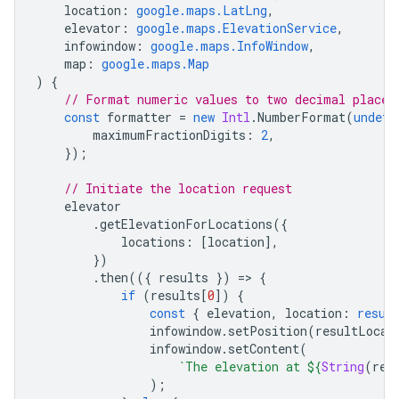
location
:
google.maps.LatLng
,
elevator
:
google.maps.ElevationService
,
infowindow
:
google.maps.InfoWindow
,
map
:
google.maps.Map
)
{
// Format numeric values to two decimal places
const
formatter
=
new
Intl
.
NumberFormat
(
undefi
maximumFractionDigits
:
2
,
});
// Initiate the location request
elevator
.
getElevationForLocations
({
locations
:
[
location
],
})
.
then
(({
results
})
=
>
{
if
(
results
[
0
])
{
const
{
elevation
,
location
:
resul
infowindow
.
setPosition
(
resultLocat
infowindow
.
setContent
(
`The elevation at 
${
String
(
res
);