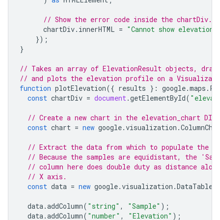
// Show the error code inside the chartDiv.
chartDiv
.
innerHTML
=
"Cannot show elevation:
});
}
// Takes an array of ElevationResult objects, draw
// and plots the elevation profile on a Visualizat
function
plotElevation
({
results
}
:
google
.
maps
.
Pa
const
chartDiv
=
document
.
getElementById
(
"elevat
// Create a new chart in the elevation_chart DIV.
const
chart
=
new
google
.
visualization
.
ColumnCha
// Extract the data from which to populate the c
// Because the samples are equidistant, the 'Sam
// column here does double duty as distance alon
// X axis.
const
data
=
new
google
.
visualization
.
DataTable
(
data
.
addColumn
(
"string"
,
"Sample"
);
data
.
addColumn
(
"number"
,
"Elevation"
);