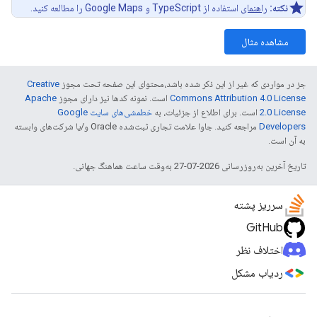
نکته:
راهنمای
استفاده از TypeScript و Google Maps را مطالعه کنید.
مشاهده مثال
جز در مواردی که غیر از این ذکر شده باشد،‌محتوای این صفحه تحت مجوز
Creative
Commons Attribution 4.0 License
است. نمونه کدها نیز دارای مجوز
Apache
2.0 License
است. برای اطلاع از جزئیات، به
خطمشی‌های سایت Google
Developers‏
مراجعه کنید. جاوا علامت تجاری ثبت‌شده Oracle و/یا شرکت‌های وابسته
به آن است.
تاریخ آخرین به‌روزرسانی 2026-07-27 به‌وقت ساعت هماهنگ جهانی.
سرریز پشته
GitHub
اختلاف نظر
ردیاب مشکل