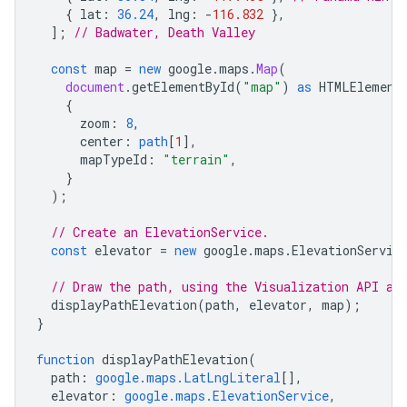
{
lat
:
36.24
,
lng
:
-
116.832
},
];
// Badwater, Death Valley
const
map
=
new
google
.
maps
.
Map
(
document
.
getElementById
(
"map"
)
as
HTMLElement
{
zoom
:
8
,
center
:
path
[
1
],
mapTypeId
:
"terrain"
,
}
);
// Create an ElevationService.
const
elevator
=
new
google
.
maps
.
ElevationServic
// Draw the path, using the Visualization API an
displayPathElevation
(
path
,
elevator
,
map
);
}
function
displayPathElevation
(
path
:
google.maps.LatLngLiteral
[],
elevator
:
google.maps.ElevationService
,