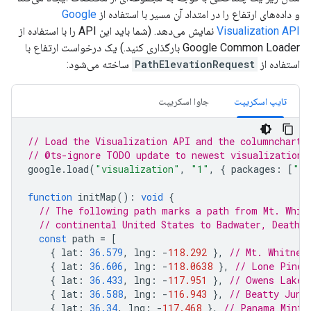
و داده‌های ارتفاع را در امتداد آن مسیر با استفاده از
Google
Visualization API
نمایش می‌دهد. (شما باید این API را با استفاده از
Google Common Loader بارگذاری کنید.) یک درخواست ارتفاع با
استفاده از
PathElevationRequest
ساخته می‌شود:
تایپ اسکریپت
جاوا اسکریپت
// Load the Visualization API and the columnchart 
// @ts-ignore TODO update to newest visualization 
google
.
load
(
"visualization"
,
"1"
,
{
packages
:
[
"co
function
initMap
()
:
void
{
// The following path marks a path from Mt. Whit
// continental United States to Badwater, Death V
const
path
=
[
{
lat
:
36.579
,
lng
:
-
118.292
},
// Mt. Whitney
{
lat
:
36.606
,
lng
:
-
118.0638
},
// Lone Pine
{
lat
:
36.433
,
lng
:
-
117.951
},
// Owens Lake
{
lat
:
36.588
,
lng
:
-
116.943
},
// Beatty Junc
{
lat
:
36.34
,
lng
:
-
117.468
},
// Panama Mint 