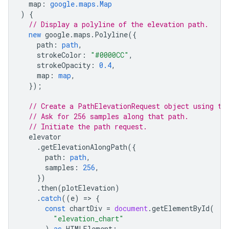
map
:
google.maps.Map
)
{
// Display a polyline of the elevation path.
new
google
.
maps
.
Polyline
({
path
:
path
,
strokeColor
:
"#0000CC"
,
strokeOpacity
:
0.4
,
map
:
map
,
});
// Create a PathElevationRequest object using th
// Ask for 256 samples along that path.
// Initiate the path request.
elevator
.
getElevationAlongPath
({
path
:
path
,
samples
:
256
,
})
.
then
(
plotElevation
)
.
catch
((
e
)
=
>
{
const
chartDiv
=
document
.
getElementById
(
"elevation_chart"
)
as
HTMLElement
;