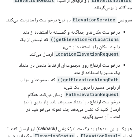
ElevationStatus
) و آرایه‌ای از اشیاء
ElevationResult
جداگانه را برمی‌گرداند.
سرویس
ElevationService
دو نوع درخواست را مدیریت می‌کند:
درخواست مکان‌های جداگانه و گسسته با استفاده از متد
getElevationForLocations()
که لیستی از یک
یا چند مکان را با استفاده از شیء
LocationElevationRequest
ارسال می‌کند.
درخواست ارتفاع روی مجموعه‌ای از نقاط متصل در امتداد
یک مسیر با استفاده از متد
getElevationAlongPath()
که مجموعه‌ای مرتب
از رئوس مسیر را درون یک شیء
PathElevationRequest
ارسال می‌کند. هنگام
درخواست ارتفاع در امتداد مسیرها، باید پارامتری را نیز
ارسال کنید که نشان می‌دهد چند نمونه می‌خواهید در
امتداد آن مسیر بگیرید.
هر یک از این متدها باید یک متد
فراخوانی (callback)
نیز ارسال کنند تا
اشیاء
ElevationResult
و
ElevationStatus
برگردانده شده