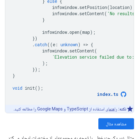
}
else
{
infowindow
.
setPosition
(
location
);
infowindow
.
setContent
(
'No results 
}
infowindow
.
open
(
map
);
})
.
catch
((
e
:
unknown
)
=
>
{
infowindow
.
setContent
(
`Elevation service failed due to: 
);
});
}
void
init
();
index
.
ts
نکته:
راهنمای
استفاده از TypeScript و Google Maps را مطالعه کنید.
مشاهده مثال
مثال زیر یک چندخطی با توجه به مجموعه‌ای از مختصات ایجاد می‌کند