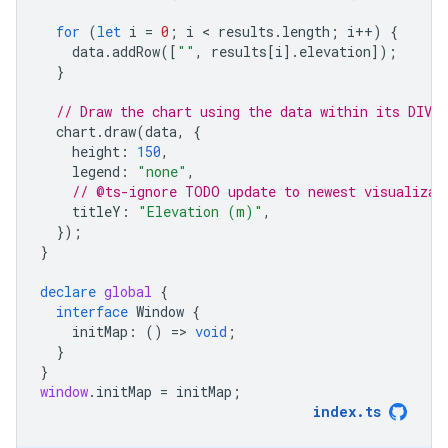
for
(
let
i
=
0
;
i
 < 
results
.
length
;
i
++
)
{
data
.
addRow
([
""
,
results
[
i
].
elevation
]);
}
// Draw the chart using the data within its DIV.
chart
.
draw
(
data
,
{
height
:
150
,
legend
:
"none"
,
// @ts-ignore TODO update to newest visualizat
titleY
:
"Elevation (m)"
,
});
}
declare
global
{
interface
Window
{
initMap
:
()
=
>
void
;
}
}
window
.
initMap
=
initMap
;
index
.
ts