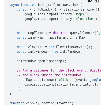
async
function
init
()
:
Promise<void>
{
const
[{
InfoWindow
},
{
ElevationService
}]
=
google
.
maps
.
importLibrary
(
'maps'
),
google
.
maps
.
importLibrary
(
'elevation'
),
]);
const
mapElement
=
document
.
querySelector
(
'gmp
const
innerMap
=
mapElement
.
innerMap
;
const
elevator
=
new
ElevationService
();
const
infowindow
=
new
InfoWindow
();
infowindow
.
open
(
innerMap
);
// Add a listener for the click event. Display
// the click inside the infowindow.
innerMap
.
addListener
(
'click'
,
(
event
:
google.m
displayLocationElevation
(
event
.
latLng
!
,
el
});
}
function
displayLocationElevation
(