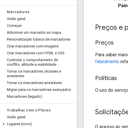
Pain
Marcadores
Visão geral
Preços e p
Começar
Adicionar um marcador ao mapa
Personalização básica de marcadores
Preços
Criar marcadores com imagens
Criar marcadores com HTML e CSS
Para saber mais 
Controlar o comportamento de
faturamento
refe
conflito
,
altitude e visibilidade
Tornar os marcadores clicáveis e
acessíveis
Políticas
Tornar os marcadores arrastáveis
O uso do serviç
Migrar para os marcadores avançados
Marcadores (legado)
Solicitaçõ
Trabalhar com o Places
Visão geral
Lugares (novo)
O acesso ao ser