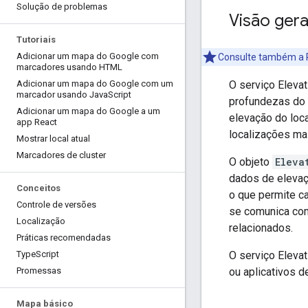
Solução de problemas
Visão gera
Tutoriais
Adicionar um mapa do Google com
Consulte também a R
marcadores usando HTML
O serviço Elevat
Adicionar um mapa do Google com um
marcador usando Java
Script
profundezas do 
Adicionar um mapa do Google a um
elevação do loca
app React
localizações ma
Mostrar local atual
Marcadores de cluster
O objeto
Eleva
dados de elevaç
Conceitos
o que permite c
Controle de versões
se comunica com
Localização
relacionados.
Práticas recomendadas
O serviço Elevat
Type
Script
ou aplicativos d
Promessas
Mapa básico