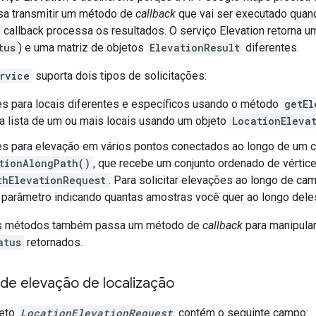
isa transmitir um método de
callback
que vai ser executado quando
callback processa os resultados. O serviço Elevation retorna u
tus
) e uma matriz de objetos
ElevationResult
diferentes.
rvice
suporta dois tipos de solicitações:
es para locais diferentes e específicos usando o método
getEl
 lista de um ou mais locais usando um objeto
LocationEleva
ões para elevação em vários pontos conectados ao longo de um
tionAlongPath()
, que recebe um conjunto ordenado de vértic
thElevationRequest
. Para solicitar elevações ao longo de c
parâmetro indicando quantas amostras você quer ao longo dele
s métodos também passa um método de
callback
para manipula
atus
retornados.
 de elevação de localização
jeto
LocationElevationRequest
contém o seguinte campo: