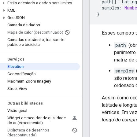
path
[]
:
LatLng
Estilo orientado a dados para limites
samples
:
Numbe
KML
}
Geo
JSON
Camada de dados
Esses campos sã
Mapa de calor (descontinuado)
Camadas de trânsito
,
transporte
path
(obr
público e bicicleta
parâmetro
matriz de 
Serviços
Elevation
samples
Geocodificação
são retor
Maximum Zoom Imagery
ordenado d
Street View
Assim como ocor
Outras bibliotecas
latitude e longi
Visão geral
vértices. Em ve
Widget de medidor de qualidade
longo do compr
do ar (experimental)
Biblioteca de desenhos
(descontinuada)