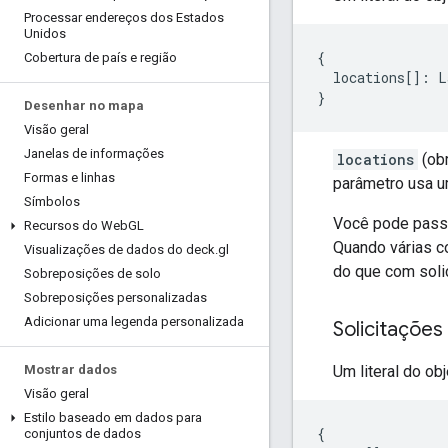
Processar endereços dos Estados
Unidos
{
Cobertura de país e região
locations
[]
:
L
}
Desenhar no mapa
Visão geral
Janelas de informações
locations
(obr
Formas e linhas
parâmetro usa u
Símbolos
Você pode passa
Recursos do Web
GL
Quando várias c
Visualizações de dados do deck
.
gl
do que com soli
Sobreposições de solo
Sobreposições personalizadas
Adicionar uma legenda personalizada
Solicitaçõe
Um literal do ob
Mostrar dados
Visão geral
Estilo baseado em dados para
{
conjuntos de dados