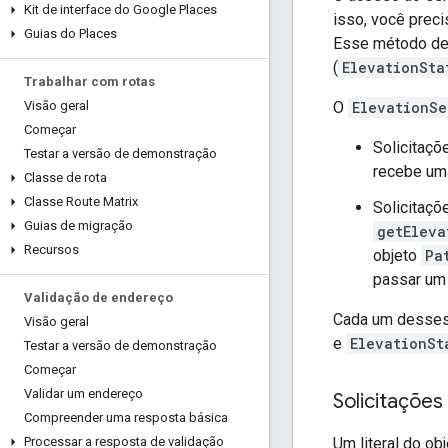
Kit de interface do Google Places
isso, você prec
Guias do Places
Esse método de 
(
ElevationSta
Trabalhar com rotas
O
ElevationSe
Visão geral
Começar
Solicitaçõ
Testar a versão de demonstração
recebe uma
Classe de rota
Classe Route Matrix
Solicitaç
Guias de migração
getEleva
Recursos
objeto
Pa
passar um 
Validação de endereço
Cada um desse
Visão geral
e
ElevationSt
Testar a versão de demonstração
Começar
Validar um endereço
Solicitações
Compreender uma resposta básica
Um literal do ob
Processar a resposta de validação