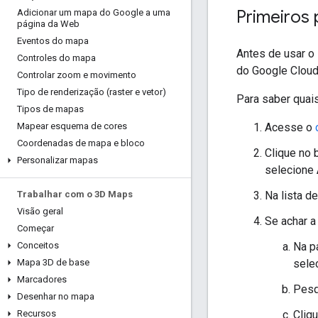
Primeiros
Adicionar um mapa do Google a uma
página da Web
Eventos do mapa
Antes de usar o 
Controles do mapa
do Google Cloud
Controlar zoom e movimento
Tipo de renderização (raster e vetor)
Para saber quai
Tipos de mapas
Acesse o
Mapear esquema de cores
Coordenadas de mapa e bloco
Clique no
Personalizar mapas
selecione
Na lista d
Trabalhar com o 3D Maps
Visão geral
Se achar a
Começar
Na p
Conceitos
sele
Mapa 3D de base
Marcadores
Pesq
Desenhar no mapa
Cliq
Recursos