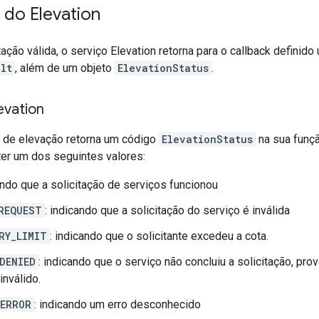
 do Elevation
tação válida, o serviço Elevation retorna para o callback definid
lt
, além de um objeto
ElevationStatus
.
evation
o de elevação retorna um código
ElevationStatus
na sua funçã
ter um dos seguintes valores:
ando que a solicitação de serviços funcionou
REQUEST
: indicando que a solicitação do serviço é inválida
RY_LIMIT
: indicando que o solicitante excedeu a cota.
DENIED
: indicando que o serviço não concluiu a solicitação, pr
inválido.
ERROR
: indicando um erro desconhecido