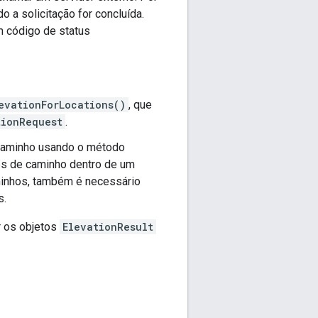
 a solicitação for concluída.
m código de status
evationForLocations()
, que
tionRequest
.
 caminho usando o método
es de caminho dentro de um
aminhos, também é necessário
s.
r os objetos
ElevationResult