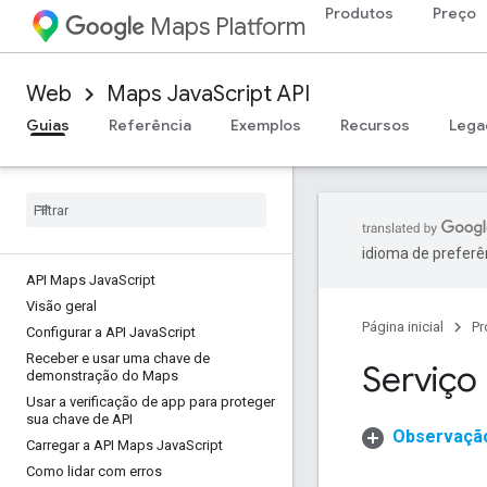
Produtos
Preço
Maps Platform
Web
Maps JavaScript API
Guias
Referência
Exemplos
Recursos
Lega
idioma de preferê
API Maps Java
Script
Visão geral
Página inicial
Pr
Configurar a API Java
Script
Receber e usar uma chave de
Serviço 
demonstração do Maps
Usar a verificação de app para proteger
sua chave de API
Observação:
Carregar a API Maps Java
Script
Como lidar com erros