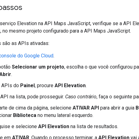
 passos
serviço Elevation na API Maps JavaScript, verifique se a API El
, no mesmo projeto configurado para a API Maps JavaScript.
s são as APIs ativadas:
console do Google Cloud
.
 botão
Selecionar um projeto
, escolha o que você configurou p
Abrir
.
e APIs do
Painel
, procure
API Elevation
.
 API na lista, pode prosseguir.
Caso contrário
, faça o seguinte pa
arte de cima da página, selecione
ATIVAR API
para abrir a guia
B
cionar
Biblioteca
no menu lateral esquerdo.
uise e selecione
API Elevation
na lista de resultados.
ue em
ATIVAR
. Quando o processo terminar, a
API Elevation
vai 