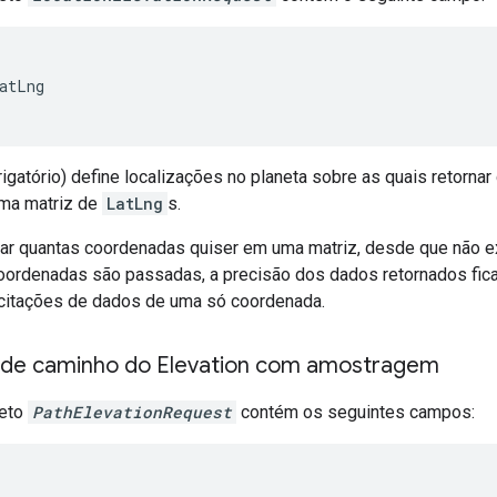
atLng
igatório) define localizações no planeta sobre as quais retorna
ma matriz de
LatLng
s.
r quantas coordenadas quiser em uma matriz, desde que não ex
oordenadas são passadas, a precisão dos dados retornados fi
citações de dados de uma só coordenada.
s de caminho do Elevation com amostragem
jeto
PathElevationRequest
contém os seguintes campos: