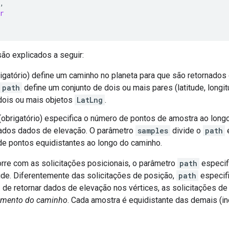
,
r
o explicados a seguir:
igatório) define um caminho no planeta para que são retornados
path
define um conjunto de dois ou mais pares (latitude, long
dois ou mais objetos
LatLng
.
(obrigatório) especifica o número de pontos de amostra ao long
nados dados de elevação. O parâmetro
samples
divide o
path
e
e pontos equidistantes ao longo do caminho.
re com as solicitações posicionais, o parâmetro
path
especif
tude. Diferentemente das solicitações de posição,
path
especif
z de retornar dados de elevação nos vértices, as solicitações 
imento do caminho
. Cada amostra é equidistante das demais (in