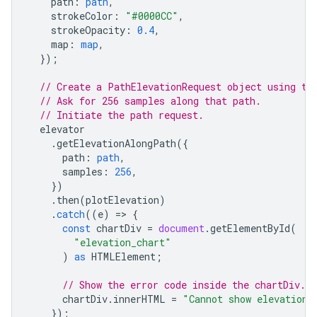
path
:
path
,
strokeColor
:
"#0000CC"
,
strokeOpacity
:
0.4
,
map
:
map
,
});
// Create a PathElevationRequest object using th
// Ask for 256 samples along that path.
// Initiate the path request.
elevator
.
getElevationAlongPath
({
path
:
path
,
samples
:
256
,
})
.
then
(
plotElevation
)
.
catch
((
e
)
=
>
{
const
chartDiv
=
document
.
getElementById
(
"elevation_chart"
)
as
HTMLElement
;
// Show the error code inside the chartDiv.
chartDiv
.
innerHTML
=
"Cannot show elevation:
});