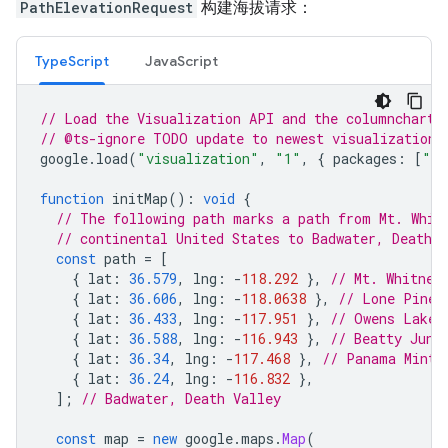
PathElevationRequest
构建海拔请求：
TypeScript
JavaScript
// Load the Visualization API and the columnchart 
// @ts-ignore TODO update to newest visualization 
google
.
load
(
"visualization"
,
"1"
,
{
packages
:
[
"co
function
initMap
()
:
void
{
// The following path marks a path from Mt. Whit
// continental United States to Badwater, Death V
const
path
=
[
{
lat
:
36.579
,
lng
:
-
118.292
},
// Mt. Whitney
{
lat
:
36.606
,
lng
:
-
118.0638
},
// Lone Pine
{
lat
:
36.433
,
lng
:
-
117.951
},
// Owens Lake
{
lat
:
36.588
,
lng
:
-
116.943
},
// Beatty Junc
{
lat
:
36.34
,
lng
:
-
117.468
},
// Panama Mint 
{
lat
:
36.24
,
lng
:
-
116.832
},
];
// Badwater, Death Valley
const
map
=
new
google
.
maps
.
Map
(