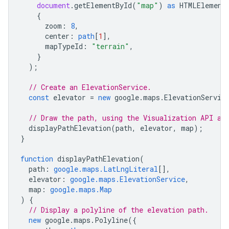
document
.
getElementById
(
"map"
)
as
HTMLElement
{
zoom
:
8
,
center
:
path
[
1
],
mapTypeId
:
"terrain"
,
}
);
// Create an ElevationService.
const
elevator
=
new
google
.
maps
.
ElevationServic
// Draw the path, using the Visualization API an
displayPathElevation
(
path
,
elevator
,
map
);
}
function
displayPathElevation
(
path
:
google.maps.LatLngLiteral
[],
elevator
:
google.maps.ElevationService
,
map
:
google.maps.Map
)
{
// Display a polyline of the elevation path.
new
google
.
maps
.
Polyline
({