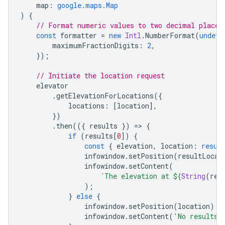
map
:
google.maps.Map
)
{
// Format numeric values to two decimal places
const
formatter
=
new
Intl
.
NumberFormat
(
undefi
maximumFractionDigits
:
2
,
});
// Initiate the location request
elevator
.
getElevationForLocations
({
locations
:
[
location
],
})
.
then
(({
results
})
=
>
{
if
(
results
[
0
])
{
const
{
elevation
,
location
:
resul
infowindow
.
setPosition
(
resultLocat
infowindow
.
setContent
(
`The elevation at 
${
String
(
res
);
}
else
{
infowindow
.
setPosition
(
location
);
infowindow
.
setContent
(
'No results 