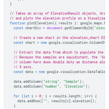
}
// Takes an array of ElevationResult objects, draw
// and plots the elevation profile on a Visualizat
function
plotElevation
({
results
}
:
google
.
maps
.
Pa
const
chartDiv
=
document
.
getElementById
(
"elevat
// Create a new chart in the elevation_chart DIV.
const
chart
=
new
google
.
visualization
.
ColumnCha
// Extract the data from which to populate the c
// Because the samples are equidistant, the 'Sam
// column here does double duty as distance alon
// X axis.
const
data
=
new
google
.
visualization
.
DataTable
(
data
.
addColumn
(
"string"
,
"Sample"
);
data
.
addColumn
(
"number"
,
"Elevation"
);
for
(
let
i
=
0
;
i
 < 
results
.
length
;
i
++
)
{
data
.
addRow
([
""
,
results
[
i
].
elevation
]);
}