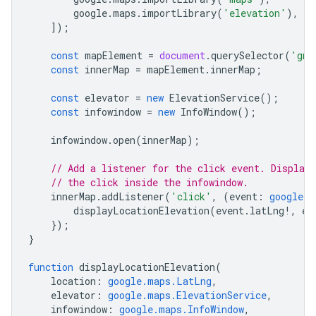
google
.
maps
.
importLibrary
(
'elevation'
),
]);
const
mapElement
=
document
.
querySelector
(
'gmp
const
innerMap
=
mapElement
.
innerMap
;
const
elevator
=
new
ElevationService
();
const
infowindow
=
new
InfoWindow
();
infowindow
.
open
(
innerMap
);
// Add a listener for the click event. Display
// the click inside the infowindow.
innerMap
.
addListener
(
'click'
,
(
event
:
google.m
displayLocationElevation
(
event
.
latLng
!
,
el
});
}
function
displayLocationElevation
(
location
:
google.maps.LatLng
,
elevator
:
google.maps.ElevationService
,
infowindow
:
google.maps.InfoWindow
,