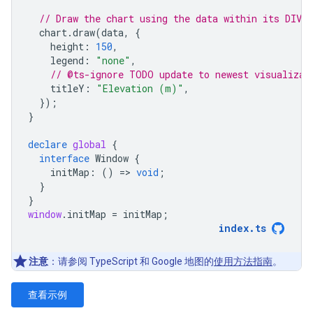
// Draw the chart using the data within its DIV.
chart
.
draw
(
data
,
{
height
:
150
,
legend
:
"none"
,
// @ts-ignore TODO update to newest visualizat
titleY
:
"Elevation (m)"
,
});
}
declare
global
{
interface
Window
{
initMap
:
()
=
>
void
;
}
}
window
.
initMap
=
initMap
;
index
.
ts
注意
：请参阅 TypeScript 和 Google 地图的
使用方法指南
。
查看示例