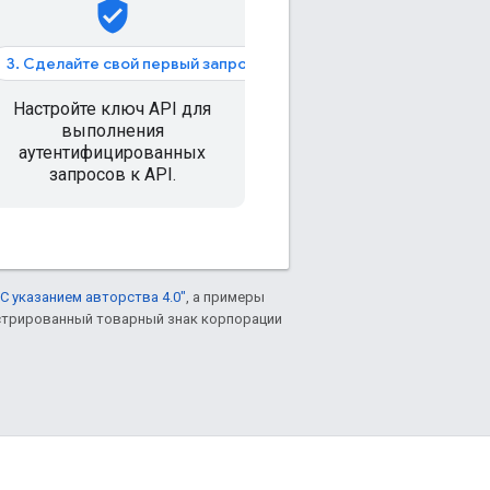
verified_user
3. Сделайте свой первый запрос.
Настройте ключ API для
выполнения
аутентифицированных
запросов к API.
С указанием авторства 4.0"
, а примеры
гистрированный товарный знак корпорации