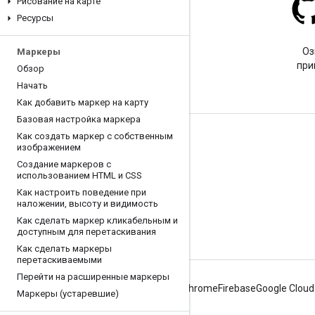
Рисование на карте
Ресурсы
Stack Overflow
Задайте вопрос с тегом
Оз
Маркеры
google-maps.
при
Обзор
Начать
Как добавить маркер на карту
Базовая настройка маркера
Как создать маркер с собственным
Подробнее
изображением
Часто задаваемые вопросы
Создание маркеров с
использованием HTML и CSS
Исследователь возможностей
Как настроить поведение при
наложении
,
высоту и видимость
Руководства
Как сделать маркер кликабельным и
доступным для перетаскивания
Как сделать маркеры
перетаскиваемыми
Перейти на расширенные маркеры
Android
Chrome
Firebase
Google Cloud
Маркеры (устаревшие)