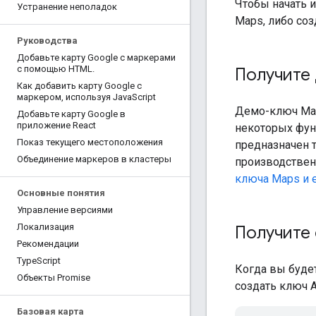
Чтобы начать 
Устранение неполадок
Maps, либо соз
Руководства
Добавьте карту Google с маркерами
с помощью HTML
.
Получите 
Как добавить карту Google с
маркером
,
используя Java
Script
Демо-ключ Map
Добавьте карту Google в
приложение React
некоторых фун
Показ текущего местоположения
предназначен т
Объединение маркеров в кластеры
производствен
ключа Maps и е
Основные понятия
Управление версиями
Локализация
Получите 
Рекомендации
Type
Script
Когда вы буде
Объекты Promise
создать ключ A
Базовая карта