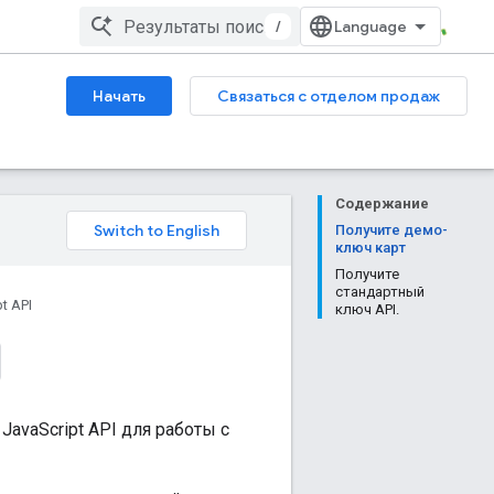
/
Начать
Связаться с отделом продаж
Содержание
Получите демо-
ключ карт
Получите
стандартный
t API
ключ API.
avaScript API для работы с