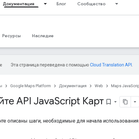
Документация
Блог
Сообщество
Ресурсы
Наследие
Эта страница переведена с помощью
Cloud Translation API
.
ы
Google Maps Platform
Документация
Web
Maps JavaScrip
те API Java
Script Карт
bookmark_border
те описаны шаги, необходимые для начала использования J