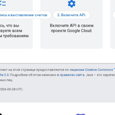
ecklist
settings
апись и выставление счетов
2. Включите API.
сь, что вы
Включите API в своем
твуете всем
проекте Google Cloud.
 требованиям.
онтент на этой странице предоставляется по
лицензии Creative Commons "
he 2.0
. Подробнее об этом написано в
правилах сайта
. Java – это заре
ных лиц.
026-05-28 UTC.