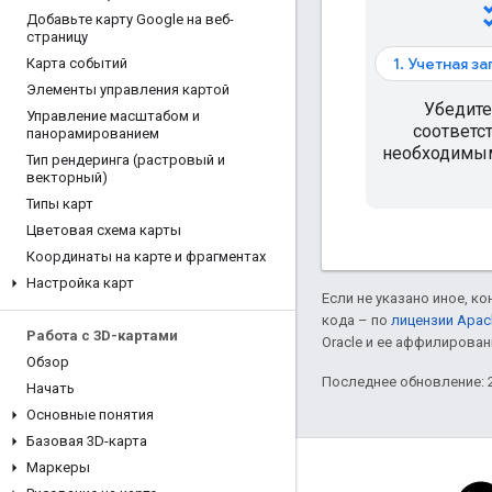
ch
Добавьте карту Google на веб-
страницу
1. Учетная з
Карта событий
Элементы управления картой
Убедите
Управление масштабом и
соответс
панорамированием
необходимым
Тип рендеринга (растровый и
векторный)
Типы карт
Цветовая схема карты
Координаты на карте и фрагментах
Настройка карт
Если не указано иное, к
кода – по
лицензии Apac
Работа с 3D-картами
Oracle и ее аффилирован
Обзор
Последнее обновление: 2
Начать
Основные понятия
Базовая 3D-карта
Маркеры