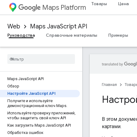
Товары
Цена
Maps Platform
Web
Maps JavaScript API
Руководства
Справочные материалы
Примеры
Maps Java
Script API
Главная
Товар
Обзор
Настройте Java
Script API
Настрой
Получите и используйте
демонстрационный ключ Maps
.
Используйте проверку приложений
,
чтобы защитить свой ключ API
В этом докумен
Как загрузить Maps Java
Script API
картами.
Обработка ошибок