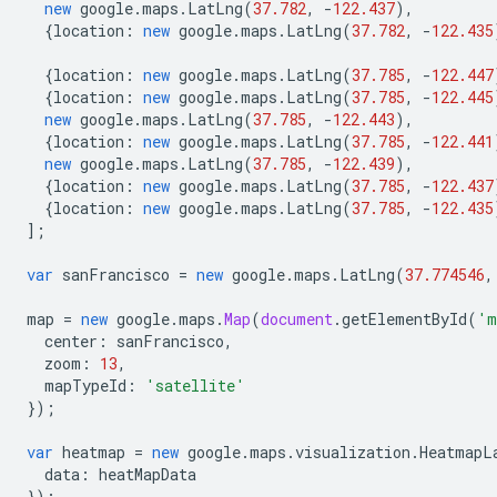
new
google
.
maps
.
LatLng
(
37.782
,
-
122.437
),
{
location
:
new
google
.
maps
.
LatLng
(
37.782
,
-
122.435
{
location
:
new
google
.
maps
.
LatLng
(
37.785
,
-
122.447
{
location
:
new
google
.
maps
.
LatLng
(
37.785
,
-
122.445
new
google
.
maps
.
LatLng
(
37.785
,
-
122.443
),
{
location
:
new
google
.
maps
.
LatLng
(
37.785
,
-
122.441
new
google
.
maps
.
LatLng
(
37.785
,
-
122.439
),
{
location
:
new
google
.
maps
.
LatLng
(
37.785
,
-
122.437
{
location
:
new
google
.
maps
.
LatLng
(
37.785
,
-
122.435
];
var
sanFrancisco
=
new
google
.
maps
.
LatLng
(
37.774546
,
map
=
new
google
.
maps
.
Map
(
document
.
getElementById
(
'm
center
:
sanFrancisco
,
zoom
:
13
,
mapTypeId
:
'satellite'
});
var
heatmap
=
new
google
.
maps
.
visualization
.
HeatmapL
data
:
heatMapData
});