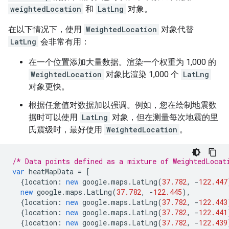
weightedLocation
和
LatLng
对象。
在以下情况下，使用
WeightedLocation
对象代替
LatLng
会非常有用：
在一个位置添加大量数据。渲染一个权重为 1,000 的
WeightedLocation
对象比渲染 1,000 个
LatLng
对象更快。
根据任意值对数据加以强调。例如，您在绘制地震数
据时可以使用
LatLng
对象，但在测量每次地震的里
氏震级时，最好使用
WeightedLocation
。
/* Data points defined as a mixture of WeightedLocat
var
heatMapData
=
[
{
location
:
new
google
.
maps
.
LatLng
(
37.782
,
-
122.447
new
google
.
maps
.
LatLng
(
37.782
,
-
122.445
),
{
location
:
new
google
.
maps
.
LatLng
(
37.782
,
-
122.443
{
location
:
new
google
.
maps
.
LatLng
(
37.782
,
-
122.441
{
location
:
new
google
.
maps
.
LatLng
(
37.782
,
-
122.439