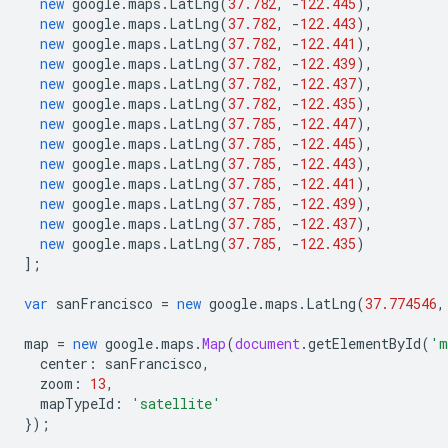
new
google
.
maps
.
LatLng
(
37.782
,
-
122.445
),
new
google
.
maps
.
LatLng
(
37.782
,
-
122.443
),
new
google
.
maps
.
LatLng
(
37.782
,
-
122.441
),
new
google
.
maps
.
LatLng
(
37.782
,
-
122.439
),
new
google
.
maps
.
LatLng
(
37.782
,
-
122.437
),
new
google
.
maps
.
LatLng
(
37.782
,
-
122.435
),
new
google
.
maps
.
LatLng
(
37.785
,
-
122.447
),
new
google
.
maps
.
LatLng
(
37.785
,
-
122.445
),
new
google
.
maps
.
LatLng
(
37.785
,
-
122.443
),
new
google
.
maps
.
LatLng
(
37.785
,
-
122.441
),
new
google
.
maps
.
LatLng
(
37.785
,
-
122.439
),
new
google
.
maps
.
LatLng
(
37.785
,
-
122.437
),
new
google
.
maps
.
LatLng
(
37.785
,
-
122.435
)
];
var
sanFrancisco
=
new
google
.
maps
.
LatLng
(
37.774546
,
map
=
new
google
.
maps
.
Map
(
document
.
getElementById
(
'm
center
:
sanFrancisco
,
zoom
:
13
,
mapTypeId
:
'satellite'
});