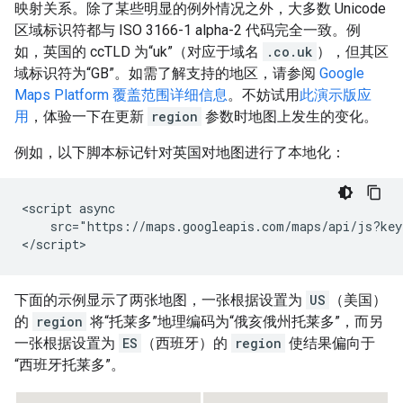
映射关系。除了某些明显的例外情况之外，大多数 Unicode
区域标识符都与 ISO 3166-1 alpha-2 代码完全一致。例
如，英国的 ccTLD 为“uk”（对应于域名
.co.uk
），但其区
域标识符为“GB”。如需了解支持的地区，请参阅
Google
Maps Platform 覆盖范围详细信息
。不妨试用
此演示版应
用
，体验一下在更新
region
参数时地图上发生的变化。
例如，以下脚本标记针对英国对地图进行了本地化：
<script async

    src="https://maps.googleapis.com/maps/api/js?key
</script>
下面的示例显示了两张地图，一张根据设置为
US
（美国）
的
region
将“托莱多”地理编码为“俄亥俄州托莱多”，而另
一张根据设置为
ES
（西班牙）的
region
使结果偏向于
“西班牙托莱多”。