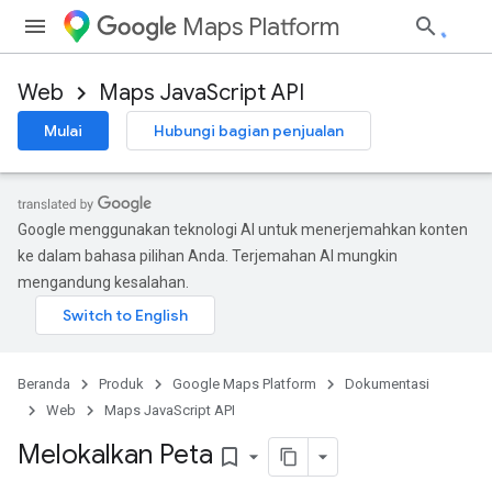
Maps Platform
Web
Maps JavaScript API
Mulai
Hubungi bagian penjualan
Google menggunakan teknologi AI untuk menerjemahkan konten
ke dalam bahasa pilihan Anda. Terjemahan AI mungkin
mengandung kesalahan.
Beranda
Produk
Google Maps Platform
Dokumentasi
Web
Maps JavaScript API
Melokalkan Peta
bookmark_border