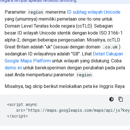
negara tempat aplikasi tersebut dihosting.
Parameter
region
menerima
ID subtag wilayah Unicode
yang (umumnya) memiliki pemetaan one-to-one untuk
Domain Level Teratas kode negara (ccTLD). Sebagian
besar ID wilayah Unicode identik dengan kode ISO 3166-1
alpha-2, dengan beberapa pengecualian. Misalnya, ccTLD
Great Britain adalah "uk" (sesuai dengan domain
.co.uk
)
sedangkan ID wilayahnya adalah "GB". Lihat
Detail Cakupan
Google Maps Platform
untuk wilayah yang didukung. Coba
demo ini
untuk bereksperimen dengan perubahan pada peta
saat Anda memperbarui parameter
region
.
Misalnya, tag skrip berikut melokalkan peta ke Inggris Raya:
<script async

    src="https://maps.googleapis.com/maps/api/js?key
</script>