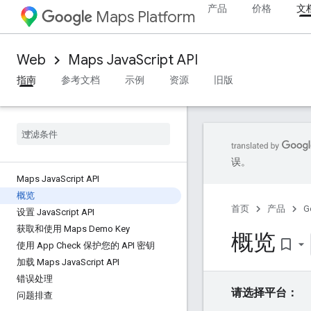
产品
价格
文
Maps Platform
Web
Maps JavaScript API
指南
参考文档
示例
资源
旧版
误。
Maps Java
Script API
概览
首页
产品
G
设置 Java
Script API
获取和使用 Maps Demo Key
概览
bookmark_border
使用 App Check 保护您的 API 密钥
加载 Maps Java
Script API
错误处理
请选择平台：
问题排查