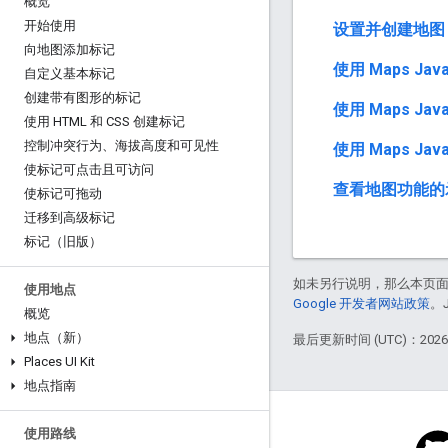
概览
a
开始使用
设置并创建地图
向地图添加标记
使用 Maps Java
自定义基本标记
创建带有图形的标记
使用 Maps Java
使用 HTML 和 CSS 创建标记
控制冲突行为、海拔高度和可见性
使用 Maps JavaS
使标记可点击且可访问
查看地图功能的
使标记可拖动
迁移到高级标记
标记（旧版）
如未另行说明，那么本页
使用地点
Google 开发者网站政策
。
概览
地点（新）
最后更新时间 (UTC)：2026-
Places UI Kit
地点指南
使用路线