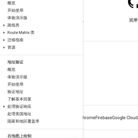
概览
开始使用
Stack Overflow
体验演示版
在 google-maps 标签下提问。
观摩
路线类
Route Matrix 类
迁移指南
资源
了解详情
地址验证
常见问题解答
概览
功能探索器
体验演示版
教程
开始使用
验证地址
了解基本回复
处理验证响应
处理美国地址
Android
Chrome
Firebase
Google Cloud
国家和地区覆盖率
在地图上绘制