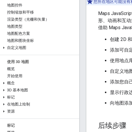
您所在地区可能没有
地图控件
控制缩放和平移
Maps Java
渲染类型（光栅和矢量）
形、动画和互动式自
地图类型
借助 Maps Jav
地图配色方案
创建 2D
地图和图块坐标
自定义地图
添加可自
使用地点库
使用 3D 地图
概览
自定义地
开始使用
添加您自
概念
3D 基本地图
显示行政
标记
向地图添加
在地图上绘制
资源
后续步骤
标记